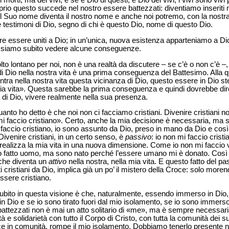
 morti, ma dei vivi, e se è Dio di questi, è Dio dei vivi; i vivi sono viv
oprio questo succede nel nostro essere battezzati: diventiamo inseriti
 Suo nome diventa il nostro nome e anche noi potremo, con la nostra
 testimoni di Dio, segno di chi è questo Dio, nome di questo Dio.
ire essere uniti a Dio; in un’unica, nuova esistenza apparteniamo a D
ssiamo subito vedere alcune conseguenze.
to lontano per noi, non è una realtà da discutere – se c’è o non c’è –
ità di Dio nella nostra vita è una prima conseguenza del Battesimo. Alla 
ntra nella nostra vita questa vicinanza di Dio, questo essere in Dio s
mia vita». Questa sarebbe la prima conseguenza e quindi dovrebbe dir
 di Dio, vivere realmente nella sua presenza.
to ho detto è che noi non ci facciamo cristiani. Divenire cristiani 
 faccio cristiano». Certo, anche la mia decisione è necessaria, ma so
faccio cristiano, io sono assunto da Dio, preso in mano da Dio e così
Divenire cristiani, in un certo senso, è
passivo
: io non mi faccio crist
ealizza la mia vita in una nuova dimensione. Come io non mi faccio vi
 fatto uomo, ma sono nato perché l’essere umano mi è donato. Così 
che diventa un
attivo
nella nostra, nella mia vita. E questo fatto del pa
tti cristiani da Dio, implica già un po’ il mistero della Croce: solo mor
sere cristiano.
bito in questa visione è che, naturalmente, essendo immerso in Dio, son
ono in Dio e se io sono tirato fuori dal mio isolamento, se io sono immer
 battezzati non è mai un atto solitario di «me», ma è sempre necessa
nità e solidarietà con tutto il Corpo di Cristo, con tutta la comunità dei su
sce in comunità, rompe il mio isolamento. Dobbiamo tenerlo presente ne