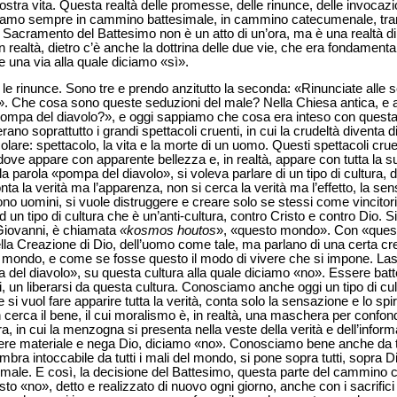
ostra vita. Questa realtà delle promesse, delle rinunce, delle invocazi
é siamo sempre in cammino battesimale, in cammino catecumenale, tram
l Sacramento del Battesimo non è un atto di un’ora, ma è una realtà di t
In realtà, dietro c’è anche la dottrina delle due vie, che era fondament
e una via alla quale diciamo «sì».
e rinunce. Sono tre e prendo anzitutto la seconda: «Rinunciate alle 
». Che cosa sono queste seduzioni del male? Nella Chiesa antica, e an
 pompa del diavolo?», e oggi sappiamo che cosa era inteso con ques
ano soprattutto i grandi spettacoli cruenti, in cui la crudeltà diventa d
lare: spettacolo, la vita e la morte di un uomo. Questi spettacoli crue
ove appare con apparente bellezza e, in realtà, appare con tutta la su
a parola «pompa del diavolo», si voleva parlare di un tipo di cultura, 
ta la verità ma l’apparenza, non si cerca la verità ma l’effetto, la sens
uggono uomini, si vuole distruggere e creare solo se stessi come vincitor
ad un tipo di cultura che è un’anti-cultura, contro Cristo e contro Dio. 
 Giovanni, è chiamata
«kosmos houtos
», «questo mondo». Con «ques
la Creazione di Dio, dell’uomo come tale, ma parlano di una certa cr
l mondo, e come se fosse questo il modo di vivere che si impone. La
a del diavolo», su questa cultura alla quale diciamo «no». Essere batte
un liberarsi da questa cultura. Conosciamo anche oggi un tipo di cult
i vuol fare apparire tutta la verità, conta solo la sensazione e lo spiri
 cerca il bene, il cui moralismo è, in realtà, una maschera per confo
a, in cui la menzogna si presenta nella veste della verità e dell’infor
sere materiale e nega Dio, diciamo «no». Conosciamo bene anche da t
mbra intoccabile da tutti i mali del mondo, si pone sopra tutti, sopra Di
l male. E così, la decisione del Battesimo, questa parte del cammino
uesto «no», detto e realizzato di nuovo ogni giorno, anche con i sacrific