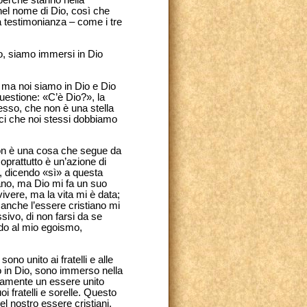
i perché stanno nella
 nel nome di Dio, così che
 testimonianza – come i tre
io, siamo immersi in Dio
, ma noi siamo in Dio e Dio
questione: «C’è Dio?», la
tesso, che non è una stella
ci che noi stessi dobbiamo
non è una cosa che segue da
prattutto è un’azione di
, dicendo «sì» a questa
iano, ma Dio mi fa un suo
vere, ma la vita mi è data;
anche l’essere cristiano mi
ssivo, di non farsi da se
endo al mio egoismo,
o unito ai fratelli e alle
so in Dio, sono immerso nella
riamente un essere unito
oi fratelli e sorelle. Questo
l nostro essere cristiani.