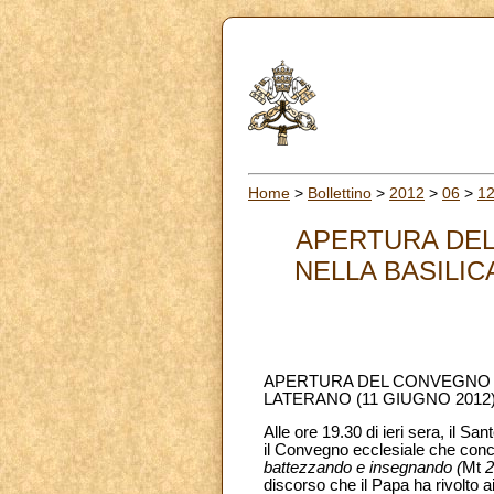
Home
>
Bollettino
>
2012
>
06
>
1
APERTURA DEL
NELLA BASILIC
APERTURA DEL CONVEGNO EC
LATERANO (11 GIUGNO 2012
Alle ore 19.30 di ieri sera, il S
il Convegno ecclesiale che conc
battezzando e insegnando (
Mt
2
discorso che il Papa ha rivolto ai