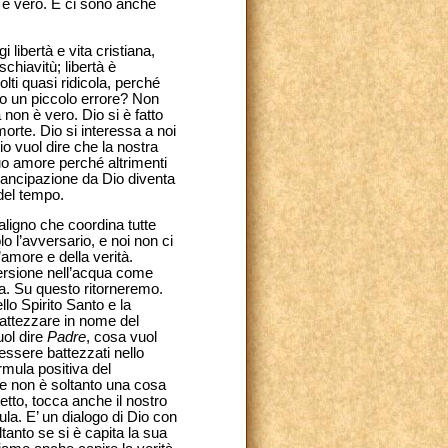
 è vero. E ci sono anche
 libertà e vita cristiana,
hiavitù; libertà è
lti quasi ridicola, perché
o un piccolo errore? Non
non è vero. Dio si è fatto
morte. Dio si interessa a noi
io vuol dire che la nostra
uo amore perché altrimenti
emancipazione da Dio diventa
 del tempo.
ligno che coordina tutte
o l’avversario, e noi non ci
amore e della verità.
mersione nell’acqua come
ita. Su questo ritorneremo.
lo Spirito Santo e la
battezzare in nome del
uol dire
Padre
, cosa vuol
 essere battezzati nello
ormula positiva del
de non è soltanto una cosa
etto, tocca anche il nostro
la. E’ un dialogo di Dio con
tanto se si è capita la sua