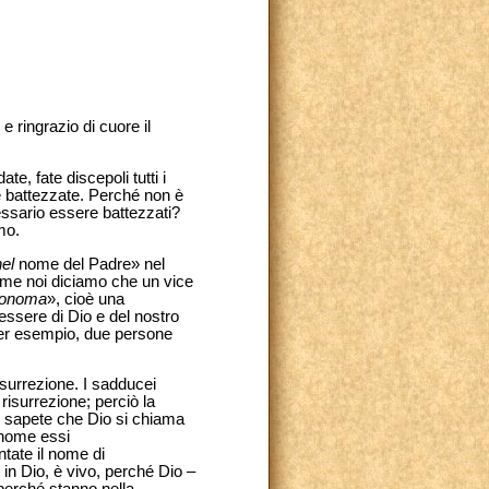
 ringrazio di cuore il
e, fate discepoli tutti i
e battezzate. Perché non è
cessario essere battezzati?
mo.
nel
nome del Padre» nel
ome noi diciamo che un vice
o onoma
», cioè una
’essere di Dio e del nostro
 per esempio, due persone
isurrezione. I sadducei
risurrezione; perciò la
on sapete che Dio si chiama
 nome essi
tate il nome di
in Dio, è vivo, perché Dio –