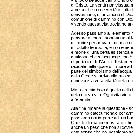
via. Solo se accettiamo Cristo 
di Cristo. La verità non vissuta
apre anche come verità in tutta 
conversione, di un’azione di Dio
comunione di cammino con Dio, co
vivendo questa vita troviamo anc
Adesso passiamo all’elemento mat
pensare al mare, soprattutto al 
di morire per arrivare ad una nu
introdotto tempo fa, e non è nem
è morte di una certa esistenza e 
qualcosa che si aggiunge, ma è u
esperienze dell’Antico Testament
radicale nella quale si muore ad 
parte del simbolismo dell’acqua: 
dalla Croce si arriva alla nuova
rinnovare la vera vitalità della nu
Ma l’altro simbolo è quello della 
della nuova vita. Ogni vita vie
all’eternità.
Alla fine rimane la questione - s
cammino catecumenale per arriv
possiamo noi imporre ad un bamb
Queste domande mostrano che non
anche un peso che non si dovreb
data senza che noi possiamo sce