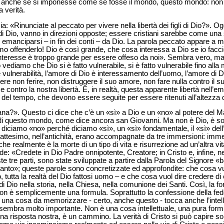
e, anche se si imponesse come se fosse il mondo, questo mondo: non
 verità.
 «Rinunciate al peccato per vivere nella libertà dei figli di Dio?». Oggi
Dio, vanno in direzioni opposte; essere cristiani sarebbe come una sc
 emanciparsi – in fin dei conti – da Dio. La parola peccato appare a mo
 offenderlo! Dio è così grande, che cosa interessa a Dio se io facci
nteresse è troppo grande per essere offeso da noi». Sembra vero, ma 
 vediamo che Dio si è fatto vulnerabile, si è fatto vulnerabile fino alla 
vulnerabilità, l’amore di Dio è interessamento dell’uomo, l’amore di D
 non ferire, non distruggere il suo amore, non fare nulla contro il s
 contro la nostra libertà. E, in realtà, questa apparente libertà nell’
re del tempo, che devono essere seguite per essere ritenuti all’altezza
na?». Questo ci dice che c’è un «sì» a Dio e un «no» al potere del Ma
io di questo mondo, come dice ancora san Giovanni. Ma non è Dio, è sol
 diciamo «no» perché diciamo «sì», un «sì» fondamentale, il «sì» dell’
l Battesimo, nell’antichità, erano accompagnate da tre immersioni: im
he realmente è la morte di un tipo di vita e risurrezione ad un’altra v
e: «Credete in Dio Padre onnipotente, Creatore; in Cristo e, infine, nel
 tre parti, sono state sviluppate a partire dalla Parola del Signore «
o Santo»; queste parole sono concretizzate ed approfondite: che cosa v
o, tutta la realtà del Dio fattosi uomo – e che cosa vuol dire credere di
e di Dio nella storia, nella Chiesa, nella comunione dei Santi. Così, la f
on è semplicemente una formula. Soprattutto la confessione della fe
e, una cosa da memorizzare - certo, anche questo - tocca anche l’intell
 sembra molto importante. Non è una cosa intellettuale, una pura formu
una risposta nostra, è un cammino. La verità di Cristo si può capire sol