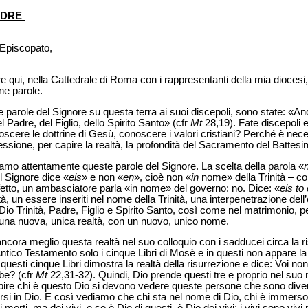
ADRE
l’Episcopato,
qui, nella Cattedrale di Roma con i rappresentanti della mia diocesi, e
ne parole.
 parole del Signore su questa terra ai suoi discepoli, sono state: «Andat
l Padre, del Figlio, dello Spirito Santo» (cfr
Mt
28,19). Fate discepoli 
noscere le dottrine di Gesù, conoscere i valori cristiani? Perché è ne
lessione, per capire la realtà, la profondità del Sacramento del Battesi
amo attentamente queste parole del Signore. La scelta della parola «
l Signore dice «
eis
» e non «
en
», cioè non «
in
nome» della Trinità – c
fetto, un ambasciatore parla «in nome» del governo: no. Dice: «
eis t
, un essere inseriti nel nome della Trinità, una interpenetrazione dell
io Trinità, Padre, Figlio e Spirito Santo, così come nel matrimonio,
una nuova, unica realtà, con un nuovo, unico nome.
 ancora meglio questa realtà nel suo colloquio con i sadducei circa la r
tico Testamento solo i cinque Libri di Mosè e in questi non appare la 
questi cinque Libri dimostra la realtà della risurrezione e dice: Voi n
be? (cfr
Mt
22,31-32). Quindi, Dio prende questi tre e proprio nel suo
pire chi è questo Dio si devono vedere queste persone che sono diven
i in Dio. E così vediamo che chi sta nel nome di Dio, chi è immerso 