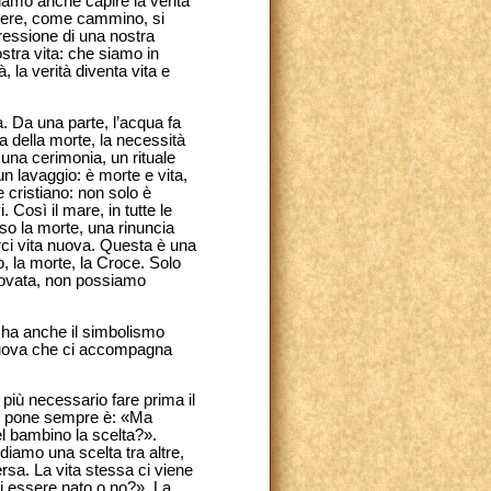
iamo anche capire la verità
vivere, come cammino, si
ressione di una nostra
stra vita: che siamo in
 la verità diventa vita e
. Da una parte, l’acqua fa
 della morte, la necessità
una cerimonia, un rituale
n lavaggio: è morte e vita,
e cristiano: non solo è
Così il mare, in tutte le
so la morte, una rinuncia
erci vita nuova. Questa è una
o, la morte, la Croce. Solo
nnovata, non possiamo
e, ha anche il simbolismo
 nuova che ci accompagna
 più necessario fare prima il
si pone sempre è: «Ma
l bambino la scelta?».
iamo una scelta tra altre,
sa. La vita stessa ci viene
i essere nato o no?». La