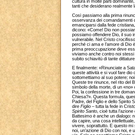
cultura in molte parti dominant
tanti che desiderano realmente la
Così passiamo alla prima rinuncia:
osservanza dei comandamenti di 
emanciparsi dalla fede cristiana,
dicono: «Come! Dio non possiamo
possiamo offendere Dio, il suo i
vulnerabile. Nel Cristo crocifisso
perché ci ama e l’amore di Dio è 
prima preoccupazione deve essere
viviamo anche contro noi stessi e
subito schiavitù di tante dittatu
E finalmente: «Rinunciate a Sata
queste attività e si vuol fare d
sottomettiamo al suo potere; noi
Queste tre rinunce, nel rito de
simbolo della morte, di un «no» c
Poi, la confessione in tre domand
Chiesa?». Questa formula, queste
Padre, del Figlio e dello Spirit
dire
Figlio
– tutta la fede in Crist
Spirito Santo
, cioè tutta l’azion
Battesimo è anche un dialogo: n
da capire, una cosa intellettual
vivere, soprattutto. E questo mi
noi, un’azione di Dio con noi, e 