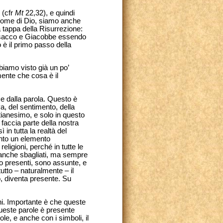
 (cfr
Mt
22,32), e quindi
 nome di Dio, siamo anche
a tappa della Risurrezione:
, Isacco e Giacobbe essendo
o è il primo passo della
biamo visto già un po’
ente che cosa è il
 e dalla parola. Questo è
a, del sentimento, della
stianesimo, e solo in questo
 faccia parte della nostra
 in tutta la realtà del
anto un elemento
igioni, perché in tutte le
 – anche sbagliati, ma sempre
no presenti, sono assunte, e
tutto – naturalmente – il
o, diventa presente. Su
ni. Importante è che queste
queste parole è presente
le, e anche con i simboli, il