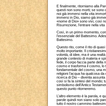
E finalmente, ritorniamo alla Pa
questi non sono morti; se sono d
noi già immersi nella vita immor
immersi in Dio, siamo già immer
«nome di Dio» sono vivi, così noi
Risurrezione, l’entrare nella vita i
Così, in un primo momento, con l
l’essenziale del Battesimo. Ades
Battesimo.
Questo rito, come il rito di qua
molto importante. Il cristianesi
volontà, di idee, ma è una realtà
grande contesto di materia e spir
fede, il corpo faccia parte della 
cosmo e trasforma il cosmo, lo 
fondamentale del cosmo, una mate
religioni l’acqua ha qualcosa da 
ricerca di Dio – diventa assunta
così si fa la sintesi del mondo; t
simbolismo dell’Antico Testament
questo punto ritorneremo.
L’altro elemento è la parola, e 
parole quindi non siano solo par
tutto il nostro cammino battesima