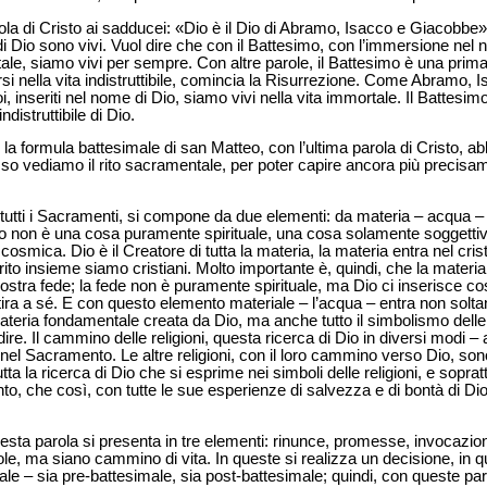
rola di Cristo ai sadducei: «Dio è il Dio di Abramo, Isacco e Giacobbe»
i Dio sono vivi. Vuol dire che con il Battesimo, con l’immersione nel
tale, siamo vivi per sempre. Con altre parole, il Battesimo è una prim
si nella vita indistruttibile, comincia la Risurrezione. Come Abramo
, inseriti nel nome di Dio, siamo vivi nella vita immortale. Il Battesim
ndistruttibile di Dio.
a formula battesimale di san Matteo, con l’ultima parola di Cristo, ab
so vediamo il rito sacramentale, per poter capire ancora più precisam
si tutti i Sacramenti, si compone da due elementi: da materia – acqua –
mo non è una cosa puramente spirituale, una cosa solamente soggettiv
 cosmica. Dio è il Creatore di tutta la materia, la materia entra nel cri
ito insieme siamo cristiani. Molto importante è, quindi, che la materia
nostra fede; la fede non è puramente spirituale, ma Dio ci inserisce così
tira a sé. E con questo elemento materiale – l’acqua – entra non solt
ria fondamentale creata da Dio, ma anche tutto il simbolismo delle rel
dire. Il cammino delle religioni, questa ricerca di Dio in diversi modi
 nel Sacramento. Le altre religioni, con il loro cammino verso Dio, so
utta la ricerca di Dio che si esprime nei simboli delle religioni, e soprat
o, che così, con tutte le sue esperienze di salvezza e di bontà di Di
questa parola si presenta in tre elementi: rinunce, promesse, invocazio
ole, ma siano cammino di vita. In queste si realizza un decisione, in 
le – sia pre-battesimale, sia post-battesimale; quindi, con queste paro