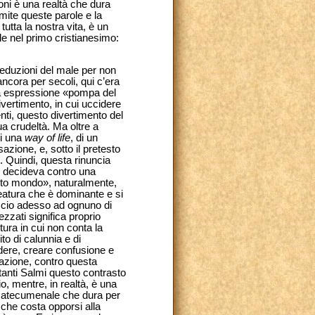
oni è una realtà che dura
ite queste parole e la
utta la nostra vita, è un
ale nel primo cristianesimo:
seduzioni del male per non
cora per secoli, qui c’era
ta espressione «pompa del
ivertimento, in cui uccidere
nti, questo divertimento del
a crudeltà. Ma oltre a
di una
way of life
, di un
azione, e, sotto il pretesto
i. Quindi, questa rinuncia
Si decideva contro una
to mondo», naturalmente,
eatura che è dominante e si
scio adesso ad ognuno di
zzati significa proprio
ura in cui non conta la
to di calunnia e di
ndere, creare confusione e
mazione, contro questa
anti Salmi questo contrasto
o, mentre, in realtà, è una
 catecumenale che dura per
i che costa opporsi alla