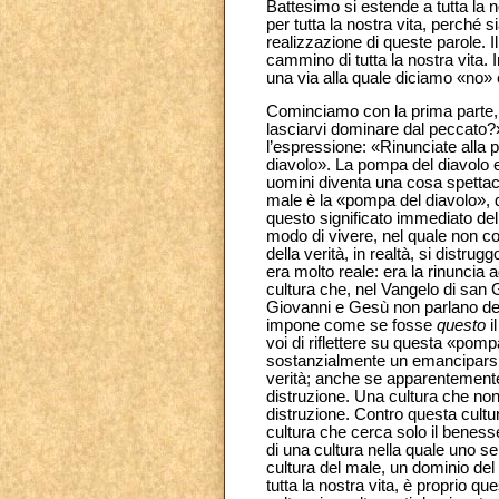
Battesimo si estende a tutta la n
per tutta la nostra vita, perch
realizzazione di queste parole. I
cammino di tutta la nostra vita. 
una via alla quale diciamo «no» 
Cominciamo con la prima parte, l
lasciarvi dominare dal peccato?
l’espressione: «Rinunciate alla
diavolo». La pompa del diavolo er
uomini diventa una cosa spettaco
male è la «pompa del diavolo», d
questo significato immediato dell
modo di vivere, nel quale non con
della verità, in realtà, si distr
era molto reale: era la rinuncia 
cultura che, nel Vangelo di san
Giovanni e Gesù non parlano del
impone come se fosse
questo
i
voi di riflettere su questa «pomp
sostanzialmente un emanciparsi, 
verità; anche se apparentemente s
distruzione. Una cultura che non
distruzione. Contro questa cultur
cultura che cerca solo il benes
di una cultura nella quale uno se
cultura del male, un dominio de
tutta la nostra vita, è proprio q