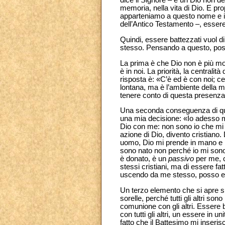
dice il Signore – è un Dio non dei
memoria, nella vita di Dio. E pr
apparteniamo a questo nome e il
dell’Antico Testamento –, essere
Quindi, essere battezzati vuol d
stesso. Pensando a questo, po
La prima è che Dio non è più mol
è in noi. La priorità, la central
risposta è: «C’è ed è con noi; ce
lontana, ma è l’ambiente della 
tenere conto di questa presenza
Una seconda conseguenza di quan
una mia decisione: «Io adesso mi
Dio con me: non sono io che mi 
azione di Dio, divento cristiano. 
uomo, Dio mi prende in mano e r
sono nato non perché io mi sono
è donato, è un
passivo
per me, 
stessi cristiani, ma di essere fa
uscendo da me stesso, posso es
Un terzo elemento che si apre su
sorelle, perché tutti gli altri s
comunione con gli altri. Essere
con tutti gli altri, un essere in u
fatto che il Battesimo mi inseri