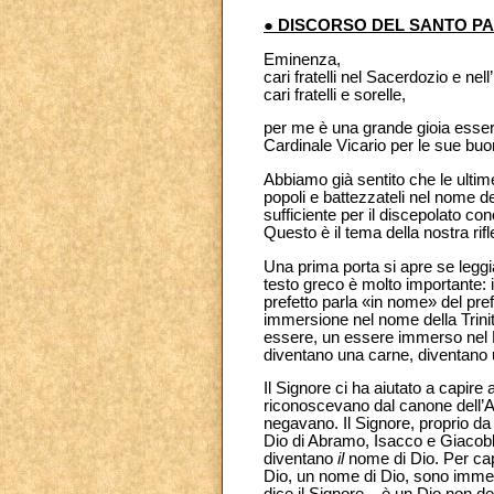
● DISCORSO DEL SANTO P
Eminenza,
cari fratelli nel Sacerdozio e nel
cari fratelli e sorelle,
per me è una grande gioia essere 
Cardinale Vicario per le sue buo
Abbiamo già sentito che le ultime
popoli e battezzateli nel nome de
sufficiente per il discepolato co
Questo è il tema della nostra rif
Una prima porta si apre se leggi
testo greco è molto importante: i
prefetto parla «in nome» del pre
immersione nel nome della Trinità
essere, un essere immerso nel D
diventano una carne, diventano 
Il Signore ci ha aiutato a capire
riconoscevano dal canone dell’An
negavano. Il Signore, proprio da 
Dio di Abramo, Isacco e Giacob
diventano
il
nome di Dio. Per ca
Dio, un nome di Dio, sono immers