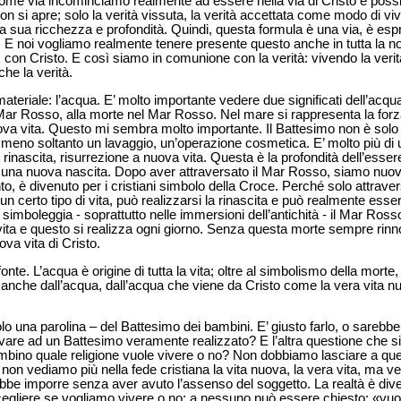
come via incominciamo realmente ad essere nella via di Cristo e poss
 non si apre; solo la verità vissuta, la verità accettata come modo di 
la sua ricchezza e profondità. Quindi, questa formula è una via, è esp
. E noi vogliamo realmente tenere presente questo anche in tutta la no
n Cristo. E così siamo in comunione con la verità: vivendo la verità,
he la verità.
eriale: l’acqua. E’ molto importante vedere due significati dell’acqua
Mar Rosso, alla morte nel Mar Rosso. Nel mare si rappresenta la forza
ova vita. Questo mi sembra molto importante. Il Battesimo non è solo 
meno soltanto un lavaggio, un’operazione cosmetica. E’ molto più di u
rinascita, risurrezione a nuova vita. Questa è la profondità dell’esser
na nuova nascita. Dopo aver attraversato il Mar Rosso, siamo nuovi. 
o, è divenuto per i cristiani simbolo della Croce. Perché solo attraver
un certo tipo di vita, può realizzarsi la rinascita e può realmente ess
simboleggia - soprattutto nelle immersioni dell’antichità - il Mar Ross
 vita e questo si realizza ogni giorno. Senza questa morte sempre ri
ova vita di Cristo.
fonte. L’acqua è origine di tutta la vita; oltre al simbolismo della mort
ne anche dall’acqua, dall’acqua che viene da Cristo come la vera vita
olo una parolina – del Battesimo dei bambini. E’ giusto farlo, o sarebbe
are ad un Battesimo veramente realizzato? E l’altra questione che 
ino quale religione vuole vivere o no? Non dobbiamo lasciare a que
 vediamo più nella fede cristiana la vita nuova, la vera vita, ma ved
be imporre senza aver avuto l’assenso del soggetto. La realtà è diver
gliere se vogliamo vivere o no; a nessuno può essere chiesto: «vuo