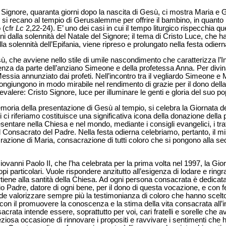
 Signore, quaranta giorni dopo la nascita di Gesù, ci mostra Maria e 
si recano al tempio di Gerusalemme per offrire il bambino, in quanto 
o (cfr
Lc
2,22-24). E’ uno dei casi in cui il tempo liturgico rispecchia qu
dalla solennità del Natale del Signore; il tema di Cristo Luce, che ha c
la solennità dell’Epifania, viene ripreso e prolungato nella festa odiern
Gesù, che avviene nello stile di umile nascondimento che caratterizza l’I
enza da parte dell’anziano Simeone e della profetessa Anna. Per divin
essia annunziato dai profeti. Nell’incontro tra il vegliardo Simeone e
giungono in modo mirabile nel rendimento di grazie per il dono della 
evalere: Cristo Signore, luce per illuminare le genti e gloria del suo po
emoria della presentazione di Gesù al tempio, si celebra la Giornata d
ui ci riferiamo costituisce una significativa icona della donazione della 
sentare nella Chiesa e nel mondo, mediante i consigli evangelici, i tratt
l Consacrato del Padre. Nella festa odierna celebriamo, pertanto, il m
razione di Maria, consacrazione di tutti coloro che si pongono alla s
ovanni Paolo II, che l’ha celebrata per la prima volta nel 1997, la Gior
i particolari. Vuole rispondere anzitutto all’esigenza di lodare e ringra
rtiene alla santità della Chiesa. Ad ogni persona consacrata è dedicata 
o Padre, datore di ogni bene, per il dono di questa vocazione, e con
tende valorizzare sempre più la testimonianza di coloro che hanno scelt
i con il promuovere la conoscenza e la stima della vita consacrata all’i
sacrata intende essere, soprattutto per voi, cari fratelli e sorelle che
iosa occasione di rinnovare i propositi e ravvivare i sentimenti che h