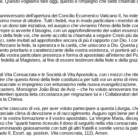
re. Questo vogliamo fare oggi, questo è l’impegno che siete chiamati a
nniversario dell’apertura del Concilio Ecumenico Vaticano II, ho ind
simo mese di ottobre. Tutti i fedeli, ma in modo particolare i membri degli
un dono tale iniziativa, ed auspico che vivranno l’Anno della fede co
empre si avverte il bisogno, con un approfondimento dei valori essenzia
 della fede voi, che avete accolto la chiamata a seguire Cristo più da
i, siete invitati ad approfondire ancora di più il rapporto con Dio. I con
afforzano la fede, la speranza e la carità, che uniscono a Dio. Questa 
nto prioritario e caratterizzante della vostra esistenza, vi porterà ad
ulla vostra particolare presenza e forma di apostolato all’interno del P
 fedeltà al Magistero, al fine di essere testimoni della fede e della grazi
 di Vita Consacrata e le Società di Vita Apostolica, con i mezzi che rit
rire che questo Anno della fede costituisca per tutti voi un anno di rin
 consacrate si impegnino con entusiasmo nella nuova evangelizzazione. 
Dicastero, Monsignor João Braz de Aviz – che ho voluto annoverare tra 
ntieri questa lieta circostanza per ringraziare lui e i Collaboratori de
a la Chiesa.
o anche ciascuno di voi, per aver voluto partecipare a questa Liturgia, c
peciale clima di devozione e di raccoglimento. Auguro ogni bene per 
r la vostra formazione e il vostro apostolato. La Vergine Maria, disce
ù che "quanti hanno ricevuto il dono di seguirlo nella vita consacrata
mminando gioiosamente con tutti gli altri fratelli e sorelle verso la pat
lo II, Esort. ap. postsin.
Vita consecrata
, 112). Amen.