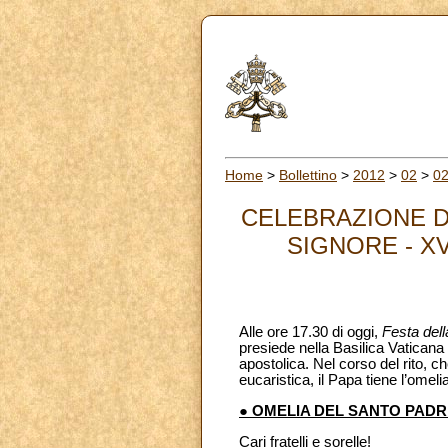
Home
>
Bollettino
>
2012
>
02
>
0
CELEBRAZIONE D
SIGNORE - XV
Alle ore 17.30 di oggi,
Festa del
presiede nella Basilica Vaticana l
apostolica. Nel corso del rito, 
eucaristica, il Papa tiene l’omeli
● OMELIA DEL SANTO PADR
Cari fratelli e sorelle!