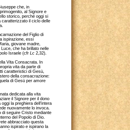
Giuseppe che, in
primogenito, al Signore e
ello storico, perché oggi si
aratterizzato il ciclo delle
a.
ncarnazione del Figlio di
a ispirazione, essi
 Maria, giovane madre,
Luce, che ha brillato nelle
polo Israele (cfr
Lc
2,32).
ella Vita Consacrata. In
propria vita da parte di
i caratteristici di Gesù,
istero della consacrazione:
equela di Gesù per amore
nata dedicata alla vita
ziare il Signore per il dono
oggi la preghiera dell’intera
 fede nuovamente lo invoca.
o di seguire Cristo mediante
nterno del Popolo di Dio.
 avete abbracciato questa
anno ispirato e ispirano la