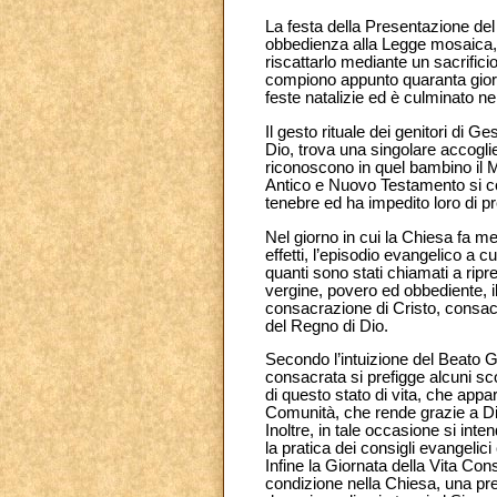
La festa della Presentazione del
obbedienza alla Legge mosaica, 
riscattarlo mediante un sacrifici
compiono appunto quaranta giorni 
feste natalizie ed è culminato nel
Il gesto rituale dei genitori di 
Dio, trova una singolare accogli
riconoscono in quel bambino il M
Antico e Nuovo Testamento si con
tenebre ed ha impedito loro di pr
Nel giorno in cui la Chiesa fa m
effetti, l’episodio evangelico a c
quanti sono stati chiamati a ripre
vergine, povero ed obbediente, i
consacrazione di Cristo, consac
del Regno di Dio.
Secondo l’intuizione del Beato Gi
consacrata si prefigge alcuni scop
di questo stato di vita, che appa
Comunità, che rende grazie a Di
Inoltre, in tale occasione si in
la pratica dei consigli evangelic
Infine la Giornata della Vita Con
condizione nella Chiesa, una prez