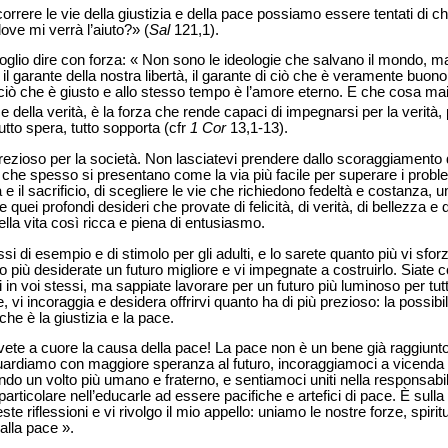
percorrere le vie della giustizia e della pace possiamo essere tentati di 
dove mi verrà l’aiuto?» (
Sal
121,1).
, voglio dire con forza: « Non sono le ideologie che salvano il mondo, ma
, il garante della nostra libertà, il garante di ciò che è veramente buo
 ciò che è giusto e allo stesso tempo è l’amore eterno. E che cosa ma
della verità, è la forza che rende capaci di impegnarsi per la verità, p
utto spera, tutto sopporta (cfr
1 Cor
13,1-13).
rezioso per la società. Non lasciatevi prendere dallo scoraggiamento di 
 che spesso si presentano come la via più facile per superare i probl
a e il sacrificio, di scegliere le vie che richiedono fedeltà e costanza, 
 quei profondi desideri che provate di felicità, di verità, di bellezza e
la vita così ricca e piena di entusiasmo.
si di esempio e di stimolo per gli adulti, e lo sarete quanto più vi sfor
to più desiderate un futuro migliore e vi impegnate a costruirlo. Siate 
 in voi stessi, ma sappiate lavorare per un futuro più luminoso per tutt
, vi incoraggia e desidera offrirvi quanto ha di più prezioso: la possibili
che è la giustizia e la pace.
avete a cuore la causa della pace! La pace non è un bene già raggiunto
ardiamo con maggiore speranza al futuro, incoraggiamoci a vicenda
do un volto più umano e fraterno, e sentiamoci uniti nella responsabil
particolare nell’educarle ad essere pacifiche e artefici di pace. È sulla
 riflessioni e vi rivolgo il mio appello: uniamo le nostre forze, spiritua
 alla pace ».