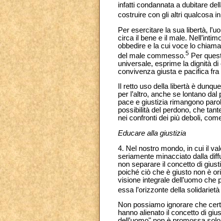
infatti condannata a dubitare del
costruire con gli altri qualcosa 
Per esercitare la sua libertà, l’
circa il bene e il male. Nell’int
obbedire e la cui voce lo chiama
5
del male commesso.
Per questo
universale, esprime la dignità di 
convivenza giusta e pacifica fra
Il retto uso della libertà è dunqu
per l’altro, anche se lontano dal
pace e giustizia rimangono parole
possibilità del perdono, che tan
nei confronti dei più deboli, come 
Educare alla giustizia
4. Nel nostro mondo, in cui il valo
seriamente minacciato dalla diffus
non separare il concetto di giust
poiché ciò che è giusto non è or
visione integrale dell’uomo che p
essa l’orizzonte della solidarietà
Non possiamo ignorare che certe c
hanno alienato il concetto di gius
dell’uomo" non è promossa solo da