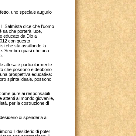
ffetto, uno speciale augurio
Il Salmista dice che l’uomo
hé sa che porterà luce,
re educato da Dio a
 2012 con questo
isi che sta assillando la
iche. Sembra quasi che una
o.
ale attesa è particolarmente
ibuto che possono e debbono
 una prospettiva educativa:
loro spinta ideale, possono
, come pure ai responsabili
e attenti al mondo giovanile,
età, per la costruzione di
 desiderio di spenderla al
imono il desiderio di poter