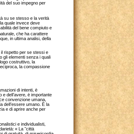
idità del suo impegno per
tà su se stesso e la verità
alla quale invece deve
abilità del bene compiuto e
aturale, che ha carattere
ue, in ultima analisi, della
il rispetto per se stessi e
 gli elementi senza i quali
ogo costruttivo, la
à reciproca, la compassione
amazioni di intenti, è
to e dell’avere, è importante
mplice convenzione umana,
da dell’essere umano. È la
zia e di aprire anche per
listici e individualisti,
arietà: « La "città
 di gratuità, di misericordia