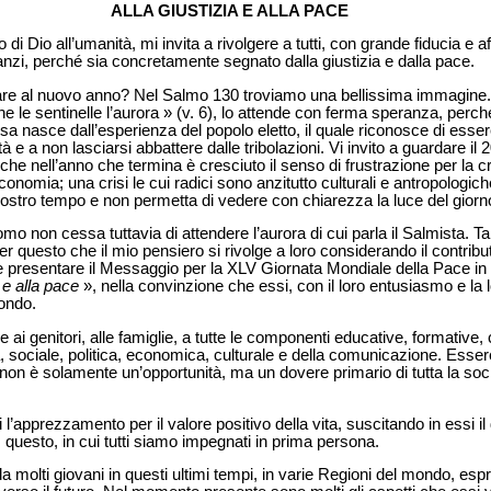
ALLA GIUSTIZIA E ALLA PACE
 di Dio all’umanità, mi invita a rivolgere a tutti, con grande fiducia e a
nzi, perché sia concretamente segnato dalla giustizia e dalla pace.
re al nuovo anno? Nel Salmo 130 troviamo una bellissima immagine. 
che le sentinelle l’aurora » (v. 6), lo attende con ferma speranza, perc
esa nasce dall’esperienza del popolo eletto, il quale riconosce di esse
à e a non lasciarsi abbattere dalle tribolazioni. Vi invito a guardare il
he nell’anno che termina è cresciuto il senso di frustrazione per la cr
economia; una crisi le cui radici sono anzitutto culturali e antropolog
 nostro tempo e non permetta di vedere con chiarezza la luce del giorn
uomo non cessa tuttavia di attendere l’aurora di cui parla il Salmista. T
 per questo che il mio pensiero si rivolge a loro considerando il contr
que presentare il Messaggio per la XLV Giornata Mondiale della Pace in
a e alla pace
», nella convinzione che essi, con il loro entusiasmo e la 
ondo.
 ai genitori, alle famiglie, a tutte le componenti educative, formative
osa, sociale, politica, economica, culturale e della comunicazione. Esser
 non è solamente un’opportunità, ma un dovere primario di tutta la soci
 l’apprezzamento per il valore positivo della vita, suscitando in essi il
 questo, in cui tutti siamo impegnati in prima persona.
molti giovani in questi ultimi tempi, in varie Regioni del mondo, espr