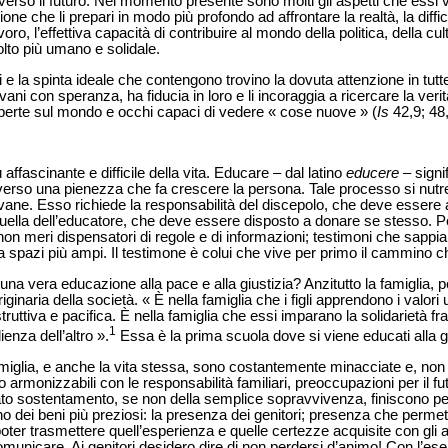
rso il futuro. Nel momento presente sono molti gli aspetti che essi 
one che li prepari in modo più profondo ad affrontare la realtà, la diffi
voro, l’effettiva capacità di contribuire al mondo della politica, della cu
olto più umano e solidale.
 e la spinta ideale che contengono trovino la dovuta attenzione in tutt
ani con speranza, ha fiducia in loro e li incoraggia a ricercare la verit
erte sul mondo e occhi capaci di vedere « cose nuove » (
Is
42,9; 48,
affascinante e difficile della vita. Educare – dal latino
educere
– signi
, verso una pienezza che fa crescere la persona. Tale processo si nutre 
iovane. Esso richiede la responsabilità del discepolo, che deve essere 
 quella dell’educatore, che deve essere disposto a donare se stesso. 
non meri dispensatori di regole e di informazioni; testimoni che sappi
cia spazi più ampi. Il testimone è colui che vive per primo il cammino 
na vera educazione alla pace e alla giustizia? Anzitutto la famiglia, po
riginaria della società. « È nella famiglia che i figli apprendono i valori
tiva e pacifica. È nella famiglia che essi imparano la solidarietà fra l
1
ienza dell’altro ».
Essa è la prima scuola dove si viene educati alla gi
amiglia, e anche la vita stessa, sono costantemente minacciate e, non
rmonizzabili con le responsabilità familiari, preoccupazioni per il futur
to sostentamento, se non della semplice sopravvivenza, finiscono per 
i uno dei beni più preziosi: la presenza dei genitori; presenza che per
ter trasmettere quell’esperienza e quelle certezze acquisite con gli a
unicare. Ai genitori desidero dire di non perdersi d’animo! Con l’esem