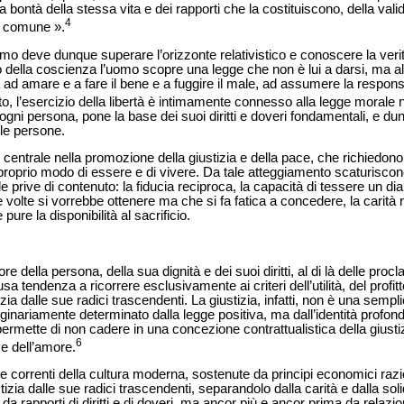
la bontà della stessa vita e dei rapporti che la costituiscono, della val
4
in comune ».
uomo deve dunque superare l’orizzonte relativistico e conoscere la veri
imo della coscienza l’uomo scopre una legge che non è lui a darsi, ma 
 ad amare e a fare il bene e a fuggire il male, ad assumere la respons
, l’esercizio della libertà è intimamente connesso alla legge morale n
ogni persona, pone la base dei suoi diritti e doveri fondamentali, e dunq
 le persone.
e centrale nella promozione della giustizia e della pace, che richiedono 
 proprio modo di essere e di vivere. Da tale atteggiamento scaturiscono
 prive di contenuto: la fiducia reciproca, la capacità di tessere un dial
te volte si vorrebbe ottenere ma che si fa fatica a concedere, la carit
pure la disponibilità al sacrificio.
re della persona, della sua dignità e dei suoi diritti, al di là delle procl
a tendenza a ricorrere esclusivamente ai criteri dell’utilità, del profit
izia dalle sue radici trascendenti. La giustizia, infatti, non è una se
iginariamente determinato dalla legge positiva, ma dall’identità profon
ermette di non cadere in una concezione contrattualistica della giusti
6
 e dell’amore.
orrenti della cultura moderna, sostenute da principi economici raziona
tizia dalle sue radici trascendenti, separandolo dalla carità e dalla solid
 rapporti di diritti e di doveri, ma ancor più e ancor prima da relazioni