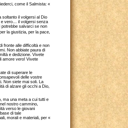
chiederci, come il Salmista: «
 soltanto il volgersi al Dio
no e vero… il volgersi senza
i potrebbe salvarci se non
er la giustizia, per la pace,
fronte alle difficoltà e non
emi. Non abbiate paura di
umiltà e dedizione. Vivete
 di amore vero! Vivete
zate di superare le
consapevoli delle vostre
i. Non siete mai soli. La
tà di alzare gli occhi a Dio,
, ma una meta a cui tutti e
 nel nostro cammino,
ità verso le giovani
 base di tale
li, morali e materiali, per «