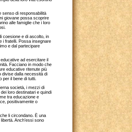
e senso di responsabilità
ogni giovane possa scoprire
ino alle famiglie che i loro
osi.
i coesione e di ascolto, in
e i fratelli. Possa insegnare
simo e dal partecipare
i educative ad esercitare il
rnità. Facciano in modo che
ure educative ritenute più
o divise dalla necessità di
er il bene di tutti.
erna società, i mezzi di
i loro destinatari e quindi
game tra educazione e
sce, positivamente o
 che li circondano. È una
 libertà. Anch’essi sono