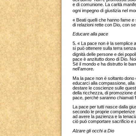
e di comunione. La carità manife
ogni impegno di giustizia nel mo
« Beati quelli che hanno fame e s
di relazioni rette con Dio, con se 
Educare alla pace
5. « La pace non è la semplice a
si può ottenere sulla terra senza 
dignità delle persone e dei popoli
pace è anzitutto dono di Dio. Noi
Sé il mondo e ha distrutto le barr
nell’amore.
Ma la pace non è soltanto dono 
educarci alla compassione, alla sol
destare le coscienze sulle questi
della ricchezza, di promozione del
pace, perché saranno chiamati fi
La pace per tutti nasce dalla gi
secondo le proprie competenze e r
ad avere la pazienza e la tenacia
ciò può comportare sacrificio e 
Alzare gli occhi a Dio