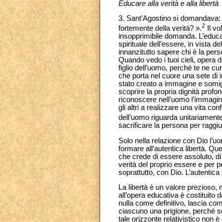
Educare alla verità e alla libertà
3. Sant’Agostino si domandava:
2
fortemente della verità? ».
Il vo
insopprimibile domanda. L’educaz
spirituale dell’essere, in vista 
innanzitutto sapere chi è la per
Quando vedo i tuoi cieli, opera del
figlio dell’uomo, perché te ne cur
che porta nel cuore una sete di i
stato creato a immagine e somig
scoprire la propria dignità profo
riconoscere nell’uomo l’immagin
gli altri a realizzare una vita c
dell’uomo riguarda unitariamente 
sacrificare la persona per raggiu
Solo nella relazione con Dio l’uo
formare all’autentica libertà. Que
che crede di essere assoluto, di 
verità del proprio essere e per p
soprattutto, con Dio. L’autentica
La libertà è un valore prezioso,
all’opera educativa è costituito 
nulla come definitivo, lascia com
ciascuno una prigione, perché sep
tale orizzonte relativistico non 