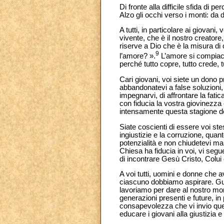
Di fronte alla difficile sfida di 
Alzo gli occhi verso i monti: da 
A tutti, in particolare ai giovani
vivente, che è il nostro creatore
riserve a Dio che è la misura di
9
l’amore? ».
L’amore si compiace 
perché tutto copre, tutto crede, t
Cari giovani, voi siete un dono p
abbandonatevi a false soluzioni,
impegnarvi, di affrontare la fatic
con fiducia la vostra giovinezza e
intensamente questa stagione del
Siate coscienti di essere voi stes
ingiustizie e la corruzione, quan
potenzialità e non chiudetevi mai
Chiesa ha fiducia in voi, vi segue
di incontrare Gesù Cristo, Colui 
A voi tutti, uomini e donne che 
ciascuno dobbiamo aspirare. Gu
lavoriamo per dare al nostro mon
generazioni presenti e future, in 
consapevolezza che vi invio queste
educare i giovani alla giustizia e