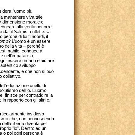
idera l’uomo più
 a mantenere viva tale
 la dimensione morale e
 educare alla verità occorre
a, il Salmista riflette: «
erché di lui ti ricordi, il
’uomo
? L’uomo è un essere
so della vita – perché è
nestimabile, conduce a
te nell’imparare a
ogni essere umano e aiutare
’autentico sviluppo
ascendente, e che non si può
 collettivo.
dell’educazione quello di
ssolutismo dell’io. L’uomo
, finisce per contraddire la
in rapporto con gli altri e,
rticolarmente insidioso
tivismo che, non riconoscendo
 della libertà diventa per
roprio "io". Dentro ad un
ma o poi ogni persona è