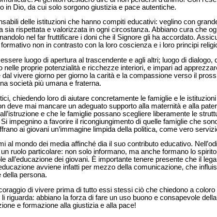
tto in Dio, da cui solo sorgono giustizia e pace autentiche.
sabili delle istituzioni che hanno compiti educativi: veglino con grand
na sia rispettata e valorizzata in ogni circostanza. Abbiano cura che 
dolo nel far fruttificare i doni che il Signore gli ha accordato. Assicur
rmativo non in contrasto con la loro coscienza e i loro principi religi
ere luogo di apertura al trascendente e agli altri; luogo di dialogo, d
o nelle proprie potenzialità e ricchezze interiori, e impari ad apprezzar
e dal vivere giorno per giorno la carità e la compassione verso il pros
una società più umana e fraterna.
itici, chiedendo loro di aiutare concretamente le famiglie e le istituzion
 Non deve mai mancare un adeguato supporto alla maternità e alla pate
l’istruzione e che le famiglie possano scegliere liberamente le strutt
i. Si impegnino a favorire il ricongiungimento di quelle famiglie che son
rano ai giovani un’immagine limpida della politica, come vero servizio p
i al mondo dei media affinché dia il suo contributo educativo. Nell’odi
ruolo particolare: non solo informano, ma anche formano lo spirito de
e all’educazione dei giovani. È importante tenere presente che il le
’educazione avviene infatti per mezzo della comunicazione, che influi
 della persona.
coraggio di vivere prima di tutto essi stessi ciò che chiedono a coloro
 li riguarda: abbiano la forza di fare un uso buono e consapevole della
ione e formazione alla giustizia e alla pace!