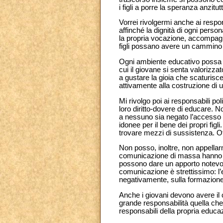
i figli a porre la speranza anzitu
Vorrei rivolgermi anche ai respon
affinché la dignità di ogni perso
la propria vocazione, accompagnan
figli possano avere un cammino fo
Ogni ambiente educativo possa ess
cui il giovane si senta valorizzat
a gustare la gioia che scaturisc
attivamente alla costruzione di 
Mi rivolgo poi ai responsabili pol
loro diritto-dovere di educare.
a nessuno sia negato l’accesso al
idonee per il bene dei propri figl
trovare mezzi di sussistenza. Off
Non posso, inoltre, non appellarm
comunicazione di massa hanno un 
possono dare un apporto notevol
comunicazione è strettissimo: l
negativamente, sulla formazione
Anche i giovani devono avere il 
grande responsabilità quella che
responsabili della propria educaz