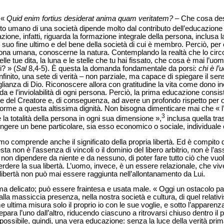
 «
Quid enim fortius desiderat anima quam veritatem?
– Che cosa des
lto umano di una società dipende molto dal contributo dell’educazione
ione, infatti, riguarda la formazione integrale della persona, inclusa
del suo fine ultimo e del bene della società di cui è membro. Perciò, per
sona umana, conoscerne la natura. Contemplando la realtà che lo circond
le tue dita, la luna e le stelle che tu hai fissato, che cosa è mai l’uomo p
i? » (
Sal
8,4-5). È questa la domanda fondamentale da porsi:
chi è l
nfinito, una sete di verità – non parziale, ma capace di spiegare il sen
lianza di Dio. Riconoscere allora con gratitudine la vita come dono i
nda e l’inviolabilità di ogni persona. Perciò, la prima educazione consis
e del Creatore e, di conseguenza, ad avere un profondo rispetto per 
onforme a questa altissima dignità. Non bisogna dimenticare mai che « l
3
la totalità della persona in ogni sua dimensione »,
inclusa quella tr
ngere un bene particolare, sia esso economico o sociale, individuale o
mo comprende anche il significato della propria libertà. Ed è compito 
sta non è l’assenza di vincoli o il dominio del libero arbitrio, non è l’a
non dipendere da niente e da nessuno, di poter fare tutto ciò che vuole
erdere la sua libertà. L’uomo, invece, è un essere relazionale, che vive 
 libertà non può mai essere raggiunta nell’allontanamento da Lui.
 ma delicato; può essere fraintesa e usata male. « Oggi un ostacolo pa
dalla massiccia presenza, nella nostra società e cultura, di quel rela
e ultima misura solo il proprio io con le sue voglie, e sotto l’apparenza
ara l’uno dall’altro, riducendo ciascuno a ritrovarsi chiuso dentro il p
è possibile, quindi, una vera educazione: senza la luce della verità pri