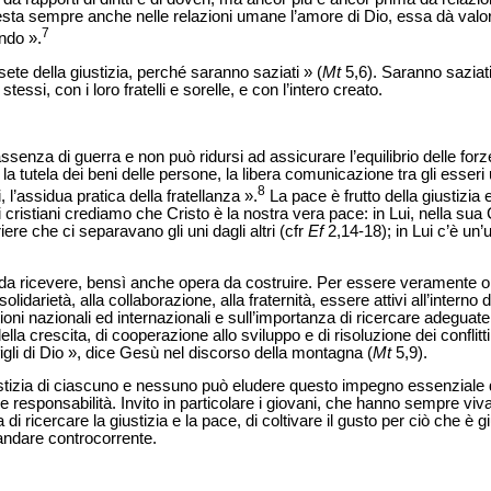
sta sempre anche nelle relazioni umane l’amore di Dio, essa dà valore
7
ndo ».
ete della giustizia, perché saranno saziati » (
Mt
5,6). Saranno sazia
stessi, con i loro fratelli e sorelle, e con l’intero creato.
ssenza di guerra e non può ridursi ad assicurare l’equilibrio delle for
la tutela dei beni delle persone, la libera comunicazione tra gli esseri u
8
, l’assidua pratica della fratellanza ».
La pace è frutto della giustizia e
 cristiani crediamo che Cristo è la nostra vera pace: in Lui, nella sua 
iere che ci separavano gli uni dagli altri (cfr
Ef
2,14-18); in Lui c’è un’
da ricevere, bensì anche opera da costruire. Per essere veramente o
idarietà, alla collaborazione, alla fraternità, essere attivi all’interno d
oni nazionali ed internazionali e sull’importanza di ricercare adeguate 
la crescita, di cooperazione allo sviluppo e di risoluzione dei conflitti.
gli di Dio », dice Gesù nel discorso della montagna (
Mt
5,9).
ustizia di ciascuno e nessuno può eludere questo impegno essenziale d
esponsabilità. Invito in particolare i giovani, che hanno sempre viva l
 di ricercare la giustizia e la pace, di coltivare il gusto per ciò che è
andare controcorrente.