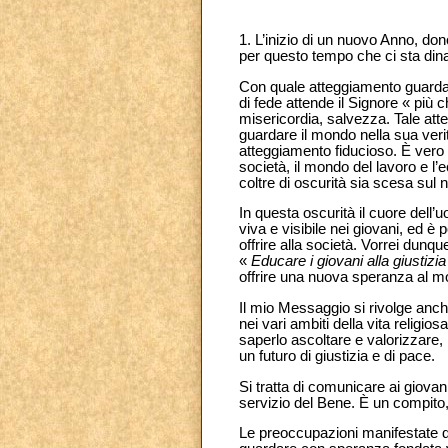
1. L’inizio di un nuovo Anno, dono
per questo tempo che ci sta dina
Con quale atteggiamento guarda
di fede attende il Signore « più 
misericordia, salvezza. Tale att
guardare il mondo nella sua verit
atteggiamento fiducioso. È vero c
società, il mondo del lavoro e l’
coltre di oscurità sia scesa sul
In questa oscurità il cuore dell’
viva e visibile nei giovani, ed è
offrire alla società. Vorrei dun
«
Educare i giovani alla giustizi
offrire una nuova speranza al m
Il mio Messaggio si rivolge anche
nei vari ambiti della vita religi
saperlo ascoltare e valorizzare,
un futuro di giustizia e di pace.
Si tratta di comunicare ai giovani
servizio del Bene. È un compito,
Le preoccupazioni manifestate da 