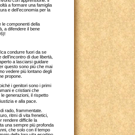
vivono con apprensione: il
coltà a formare una famiglia
ltura e dell’economia per la
e le componenti della
à, a difendere il bene
6)!
fica condurre fuori da se
dell’incontro di due libertà,
aperto a lasciarsi guidare
Per questo sono più che mai
ano vedere più lontano degli
che propone.
iché i genitori sono i primi
 umani e cristiani che
e generazioni, il rispetto
ustizia e alla pace.
 di rado, frammentate.
o, ritmi di vita frenetici,
rendere difficile la
metta una sempre più profonda
nni, che solo con il tempo
pio della loro vita esortino