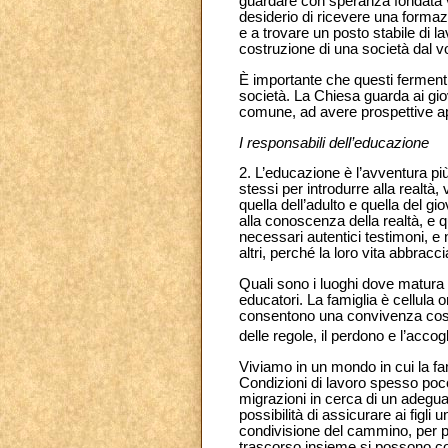
guardare con speranza fondata ve
desiderio di ricevere una formazi
e a trovare un posto stabile di la
costruzione di una società dal v
È importante che questi fermenti
società. La Chiesa guarda ai giov
comune, ad avere prospettive ap
I responsabili dell’educazione
2. L’educazione è l’avventura più 
stessi per introdurre alla realtà
quella dell’adulto e quella del g
alla conoscenza della realtà, e
necessari autentici testimoni, e 
altri, perché la loro vita abbrac
Quali sono i luoghi dove matura u
educatori. La famiglia è cellula o
consentono una convivenza costrut
delle regole, il perdono e l’accogl
Viviamo in un mondo in cui la f
Condizioni di lavoro spesso poco a
migrazioni in cerca di un adegua
possibilità di assicurare ai figl
condivisione del cammino, per po
trascorso insieme si possono com