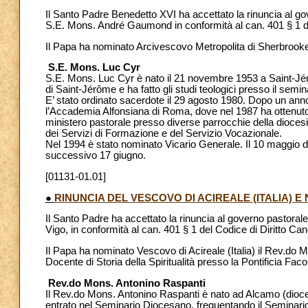
Il Santo Padre Benedetto XVI ha accettato la rinuncia al g
S.E. Mons. André Gaumond in conformità al can. 401 § 1 de
Il Papa ha nominato Arcivescovo Metropolita di Sherbrooke
S.E. Mons. Luc Cyr
S.E. Mons. Luc Cyr è nato il 21 novembre 1953 a Saint-Jér
di Saint-Jérôme e ha fatto gli studi teologici presso il sem
E’ stato ordinato sacerdote il 29 agosto 1980. Dopo un anno
l’Accademia Alfonsiana di Roma, dove nel 1987 ha ottenuto 
ministero pastorale presso diverse parrocchie della dioces
dei Servizi di Formazione e del Servizio Vocazionale.
Nel 1994 è stato nominato Vicario Generale. Il 10 maggio d
successivo 17 giugno.
[01131-01.01]
●
RINUNCIA DEL VESCOVO DI ACIREALE (ITALIA) 
Il Santo Padre ha accettato la rinuncia al governo pastorale 
Vigo, in conformità al can. 401 § 1 del Codice di Diritto Ca
Il Papa ha nominato Vescovo di Acireale (Italia) il Rev.do M
Docente di Storia della Spiritualità presso la Pontificia Fa
Rev.do Mons. Antonino Raspanti
Il Rev.do Mons. Antonino Raspanti è nato ad Alcamo (diocesi 
entrato nel Seminario Diocesano, frequentando il Seminari