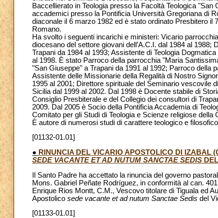
Baccellierato in Teologia presso la Facoltà Teologica "San 
accademici presso la Pontificia Università Gregoriana di Ro
diaconale il 6 marzo 1982 ed è stato ordinato Presbitero 
Romano.
Ha svolto i seguenti incarichi e ministeri: Vicario parrocchi
diocesano del settore giovani dell’A.C.I. dal 1984 al 1988;
Trapani da 1984 al 1993; Assistente di Teologia Dogmatica e 
al 1998. È stato Parroco della parrocchia "Maria Santissima
"San Giuseppe" a Trapani da 1991 al 1992; Parroco della pa
Assistente delle Missionarie della Regalità di Nostro Sign
1995 al 2001; Direttore spirituale del Seminario vescovile d
Sicilia dal 1999 al 2002. Dal 1998 è Docente stabile di Stori
Consiglio Presbiterale e del Collegio dei consultori di Trapa
2009. Dal 2005 è Socio della Pontificia Accademia di Teolo
Comitato per gli Studi di Teologia e Scienze religiose della 
È autore di numerosi studi di carattere teologico e filosofico 
[01132-01.01]
●
RINUNCIA DEL VICARIO APOSTOLICO DI IZABAL
SEDE VACANTE ET AD NUTUM SANCTAE SEDIS
DEL
Il Santo Padre ha accettato la rinuncia del governo pastora
Mons. Gabriel Peñate Rodríguez, in conformità al can. 401
Enrique Rios Montt, C.M., Vescovo titolare di Tiguala ed Au
Apostolico
sede vacante et ad nutum Sanctae Sedis
del Vi
[01133-01.01]