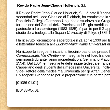
Rev.do Padre Jean-Claude Hollerich, S.I.
Il Rev.do Padre Jean-Claude Hollerich, S.I., è nato il 9 ag
secondari nel Liceo Classico di Diekirch, ha cominciato l
Pontificio Collegio Germano-Ungarico e studiava alla Grego
formazione dei Gesuiti della Provincia del Belgio meridiona
pastorale a Lussemburgo (1983-1985), è partito per il Giappo
studio della teologia alla
Sophia University
di Tokyo (1985-1
Ha ricevuto l’ordinazione sacerdotale il 21 aprile 1990 per 
e letteratura tedesca alla
Ludwig-Maximilians Universität
di
Ha ricoperto i seguenti incarichi: tirocinio pastorale presso 
Communautés Vie Chrétienne
, Insegnante nel liceo fran
seminaristi durante l’anno propedeutico al Seminario Magg
1994). Dal 1994, è Insegnante delle lingue tedesca e france
Cappellano degli studenti della medesima Università. Inoltr
Vice-Rettore della medesima Università per gli Affari Gene
Episcopale Giapponese per la preparazione e la partecipaz
[01086-01.01]
[B0433-XX.01]