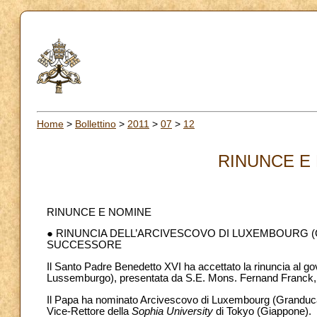
Home
>
Bollettino
>
2011
>
07
>
12
RINUNCE E 
RINUNCE E NOMINE
● RINUNCIA DELL’ARCIVESCOVO DI LUXEMBOURG
SUCCESSORE
Il Santo Padre Benedetto XVI ha accettato la rinuncia al g
Lussemburgo), presentata da S.E. Mons. Fernand Franck, in
Il Papa ha nominato Arcivescovo di Luxembourg (Granducat
Vice-Rettore della
Sophia University
di Tokyo (Giappone).