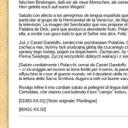
falschen Bindungen, daß wir als neue Menschen, als seine
Herr geleite euch auf euren Wegen!
Saludo con afecto a los peregrinos de lengua española que
particular al grupo de la Hermandad de la Veracruz, de Alg
la televisión. La imagen del Sembrador que nos propone el 
Palabra de Dios, para que produzca abundante fruto. Pid
ella, a recibir con gozo todo lo que el Señor nos dice. Feli
Już z Castel Gandolfo, serdecznie pozdrawiam Polaków. C
zachęca nas, byśmy byli urodzajną glebą dla rzucanego zi
sprawy tego świata, pogoń za bogactwem. Zachęcam, by w
Pisma Świętego. Życzę wszystkim dobrych wakacji i z ser
[Saluto cordialmente i Polacchi, ormai da Castel Gandolfo. 
– ci incoraggia ad essere la terra fertile per il seme, la p
offuschino le cose di questo mondo, né il desiderio della r
la lettura della Sacra Scrittura. Auguro a tutti voi buone va
Rivolgo infine il mio cordiale saluto ai pellegrini di lingua ital
Cernobbio, che stanno concludendo il loro "campo" estivo.
[01083-XX.01] [Testo originale: Plurilingue]
[B0431-XX.02]