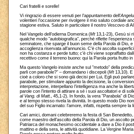
Cari fratelli e sorelle!
Vi ringrazio di essere venuti per l’appuntamento dell’
Angel
volentieri l’occasione per rivolgere il mio saluto cordiale anc
stagione estiva. Saluto in particolare il nostro Vescovo di A
Nel Vangelo dell’odierna Domenica (
Mt
13,1-23), Gesù si ri
qualche modo "autobiografica", perché riflette l’esperienza s
seminatore, che sparge il buon seme della Parola di Dio, e si
accoglienza riservata all’annuncio. C’è chi ascolta superfi
non ha costanza e perde tutto; c’è chi viene sopraffatto da
recettivo come il terreno buono: qui la Parola porta frutto 
Ma questo Vangelo insiste anche sul "metodo" della predica
parli con parabole?" – domandano i discepoli (
Mt
13,10). E 
cioè a coloro che si sono già decisi per Lui, Egli può parla
parabole, per stimolare appunto la decisione, la conversione 
interpretazione, interpellano l’intelligenza ma anche la li
parole con l’intento di attirare a sé i suoi ascoltatori e di sol
al Vang. di Matt.
, 45,1-2). In fondo, la vera "Parabola" di 
e al tempo stesso rivela la divinità. In questo modo Dio non 
del suo Figlio incarnato: l’amore, infatti, rispetta sempre la l
Cari amici, domani celebreremo la festa di San Benedetto, 
come maestro dell’ascolto della Parola di Dio, un ascolt
Patriarca del monachesimo occidentale a dare a Dio il posto 
mattino e della sera, le attività quotidiane. La Vergine Mari
Parola possa portare molto frutto.