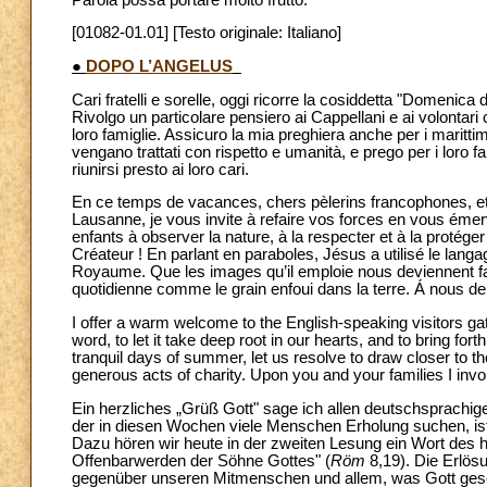
[01082-01.01] [Testo originale: Italiano]
●
DOPO L’ANGELUS
Cari fratelli e sorelle, oggi ricorre la cosiddetta "Domenica 
Rivolgo un particolare pensiero ai Cappellani e ai volontari 
loro famiglie. Assicuro la mia preghiera anche per i marittim
vengano trattati con rispetto e umanità, e prego per i loro fa
riunirsi presto ai loro cari.
En ce temps de vacances, chers pèlerins francophones, et 
Lausanne, je vous invite à refaire vos forces en vous émer
enfants à observer la nature, à la respecter et à la protég
Créateur ! En parlant en paraboles, Jésus a utilisé le lang
Royaume. Que les images qu’il emploie nous deviennent fam
quotidienne comme le grain enfoui dans la terre. Á nous de l
I offer a warm welcome to the English-speaking visitors ga
word, to let it take deep root in our hearts, and to bring fo
tranquil days of summer, let us resolve to draw closer to th
generous acts of charity. Upon you and your families I invok
Ein herzliches „Grüß Gott" sage ich allen deutschsprachige
der in diesen Wochen viele Menschen Erholung suchen, i
Dazu hören wir heute in der zweiten Lesung ein Wort des 
Offenbarwerden der Söhne Gottes" (
Röm
8,19). Die Erlös
gegenüber unseren Mitmenschen und allem, was Gott gescha