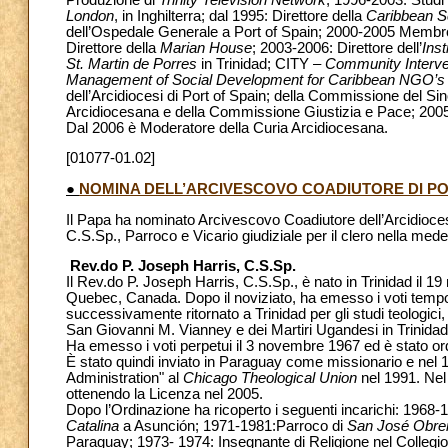
London
, in Inghilterra; dal 1995: Direttore della
Caribbean S
dell’Ospedale Generale a Port of Spain; 2000-2005 Membro
Direttore della
Marian House
; 2003-2006: Direttore dell’
Inst
St. Martin de Porres
in Trinidad; CITY –
Community Interve
Management of Social Development for Caribbean NGO’
dell’Arcidiocesi di Port of Spain; della Commissione del 
Arcidiocesana e della Commissione Giustizia e Pace; 2005-
Dal 2006 è Moderatore della Curia Arcidiocesana.
[01077-01.02]
●
NOMINA DELL’ARCIVESCOVO COADIUTORE DI POR
Il Papa ha nominato Arcivescovo Coadiutore dell’Arcidiocesi
C.S.Sp., Parroco e Vicario giudiziale per il clero nella me
Rev.do P. Joseph Harris, C.S.Sp.
Il Rev.do P. Joseph Harris, C.S.Sp., è nato in Trinidad il 19
Quebec, Canada. Dopo il noviziato, ha emesso i voti temporane
successivamente ritornato a Trinidad per gli studi teologici,
San Giovanni M. Vianney e dei Martiri Ugandesi in Trinidad
Ha emesso i voti perpetui il 3 novembre 1967 ed è stato ord
È stato quindi inviato in Paraguay come missionario e nel 198
Administration" al
Chicago Theological Union
nel 1991. Nel 
ottenendo la Licenza nel 2005.
Dopo l’Ordinazione ha ricoperto i seguenti incarichi: 1968-
Catalina
a Asunción; 1971-1981:Parroco di
San José Obre
Paraguay; 1973- 1974: Insegnante di Religione nel Collegi