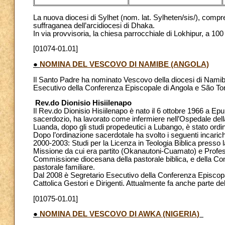
La nuova diocesi di Sylhet (nom. lat. Sylheten/sis/), compre
suffraganea dell’arcidiocesi di Dhaka.
In via provvisoria, la chiesa parrocchiale di Lokhipur, a 100
[01074-01.01]
●
NOMINA DEL VESCOVO DI NAMIBE (ANGOLA)
Il Santo Padre ha nominato Vescovo della diocesi di Namibe 
Esecutivo della Conferenza Episcopale di Angola e São T
Rev.do Dionisio Hisiilenapo
Il Rev.do Dionisio Hisiilenapo è nato il 6 ottobre 1966 a Epu
sacerdozio, ha lavorato come infermiere nell’Ospedale dell
Luanda, dopo gli studi propedeutici a Lubango, è stato ordi
Dopo l’ordinazione sacerdotale ha svolto i seguenti incar
2000-2003: Studi per la Licenza in Teologia Biblica presso 
Missione da cui era partito (Okanautoni-Cuamato) e Profe
Commissione diocesana della pastorale biblica, e della Com
pastorale familiare.
Dal 2008 è Segretario Esecutivo della Conferenza Episcop
Cattolica Gestori e Dirigenti. Attualmente fa anche parte d
[01075-01.01]
●
NOMINA DEL VESCOVO DI AWKA (NIGERIA)