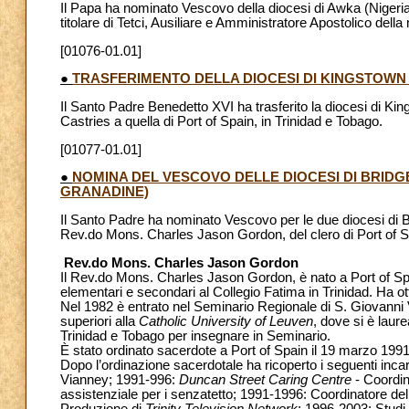
Il Papa ha nominato Vescovo della diocesi di Awka (Nige
titolare di Tetci, Ausiliare e Amministratore Apostolico del
[01076-01.01]
●
TRASFERIMENTO DELLA DIOCESI DI KINGSTOWN 
Il Santo Padre Benedetto XVI ha trasferito la diocesi di Ki
Castries a quella di Port of Spain, in Trinidad e Tobago.
[01077-01.01]
●
NOMINA DEL VESCOVO DELLE DIOCESI DI BRIDG
GRANADINE)
Il Santo Padre ha nominato Vescovo per le due diocesi di 
Rev.do Mons. Charles Jason Gordon, del clero di Port of S
Rev.do Mons. Charles Jason Gordon
Il Rev.do Mons. Charles Jason Gordon, è nato a Port of Spa
elementari e secondari al Collegio Fatima in Trinidad. Ha o
Nel 1982 è entrato nel Seminario Regionale di S. Giovanni V
superiori alla
Catholic University of Leuven
, dove si è laur
Trinidad e Tobago per insegnare in Seminario.
È stato ordinato sacerdote a Port of Spain il 19 marzo 1991
Dopo l’ordinazione sacerdotale ha ricoperto i seguenti inca
Vianney; 1991-996:
Duncan Street Caring Centre
- Coordin
assistenziale per i senzatetto; 1991-1996: Coordinatore de
Produzione di
Trinity Television Network
; 1996-2003: Studi p