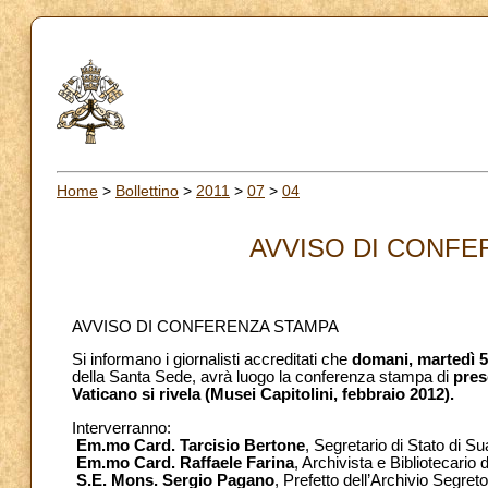
Home
>
Bollettino
>
2011
>
07
>
04
AVVISO DI CONFER
AVVISO DI CONFERENZA STAMPA
Si informano i giornalisti accreditati che
domani, martedì 5
della Santa Sede, avrà luogo la conferenza stampa di
pres
Vaticano si rivela (Musei Capitolini, febbraio 2012).
Interverranno:
Em.mo Card. Tarcisio Bertone
, Segretario di Stato di Su
Em.mo Card. Raffaele Farina
, Archivista e Bibliotecari
S.E. Mons. Sergio Pagano
, Prefetto dell’Archivio Segret