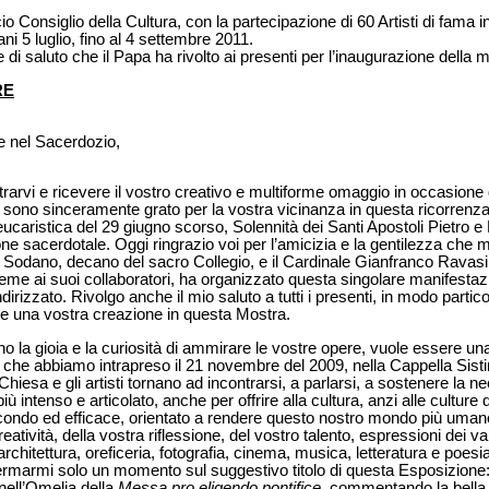
 Consiglio della Cultura, con la partecipazione di 60 Artisti di fama i
i 5 luglio, fino al 4 settembre 2011.
 di saluto che il Papa ha rivolto ai presenti per l’inaugurazione della 
RE
 e nel Sacerdozio,
rarvi e ricevere il vostro creativo e multiforme omaggio in occasione 
sono sinceramente grato per la vostra vicinanza in questa ricorrenza 
caristica del 29 giugno scorso, Solennità dei Santi Apostoli Pietro e P
ne sacerdotale. Oggi ringrazio voi per l’amicizia e la gentilezza che 
 Sodano, decano del sacro Collegio, e il Cardinale Gianfranco Ravasi,
ieme ai suoi collaboratori, ha organizzato questa singolare manifestazio
dirizzato. Rivolgo anche il mio saluto a tutti i presenti, in modo particol
are una vostra creazione in questa Mostra.
i ho la gioia e la curiosità di ammirare le vostre opere, vuole essere u
o che abbiamo intrapreso il 21 novembre del 2009, nella Cappella Sist
iesa e gli artisti tornano ad incontrarsi, a parlarsi, a sostenere la n
 intenso e articolato, anche per offrire alla cultura, anzi alle culture
condo ed efficace, orientato a rendere questo nostro mondo più umano 
reatività, della vostra riflessione, del vostro talento, espressioni dei var
 architettura, oreficeria, fotografia, cinema, musica, letteratura e poes
ermarmi solo un momento sul suggestivo titolo di questa Esposizione: 
 nell’Omelia della
Messa pro eligendo pontifice
, commentando la bella