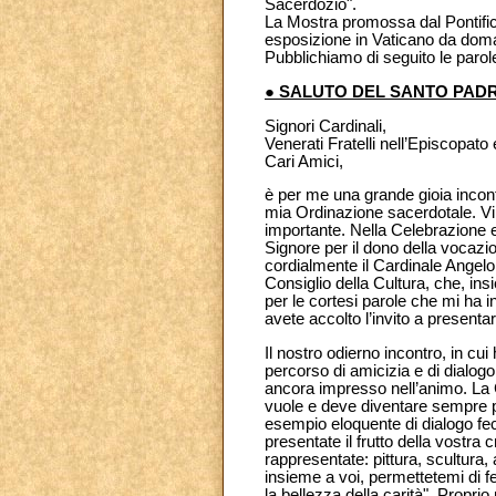
Sacerdozio".
La Mostra promossa dal Pontificio
esposizione in Vaticano da doman
Pubblichiamo di seguito le parole
● SALUTO DEL SANTO PAD
Signori Cardinali,
Venerati Fratelli nell’Episcopato
Cari Amici,
è per me una grande gioia incont
mia Ordinazione sacerdotale. Vi 
importante. Nella Celebrazione eu
Signore per il dono della vocazio
cordialmente il Cardinale Angelo
Consiglio della Cultura, che, ins
per le cortesi parole che mi ha in
avete accolto l’invito a present
Il nostro odierno incontro, in cu
percorso di amicizia e di dialog
ancora impresso nell’animo. La Ch
vuole e deve diventare sempre più
esempio eloquente di dialogo fe
presentate il frutto della vostra c
rappresentate: pittura, scultura,
insieme a voi, permettetemi di f
la bellezza della carità". Proprio