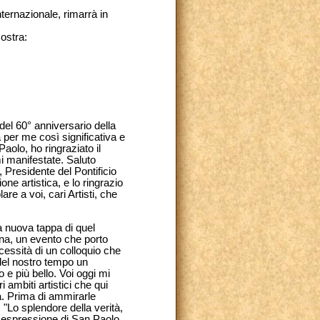
nternazionale, rimarrà in
mostra:
del 60° anniversario della
per me così significativa e
aolo, ho ringraziato il
mi manifestate. Saluto
 Presidente del Pontificio
ne artistica, e lo ringrazio
are a voi, cari Artisti, che
na nuova tappa di quel
ina, un evento che porto
ecessità di un colloquio che
 del nostro tempo un
e più bello. Voi oggi mi
i ambiti artistici che qui
ia. Prima di ammirarle
"Lo splendore della verità,
 espressione di San Paolo