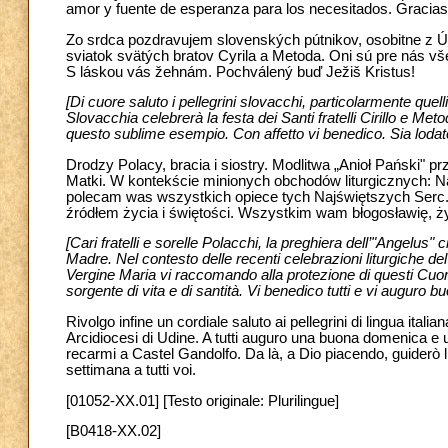
amor y fuente de esperanza para los necesitados. Gracias
Zo srdca pozdravujem slovenských pútnikov, osobitne z Úp
sviatok svätých bratov Cyrila a Metoda. Oni sú pre nás vš
S láskou vás žehnám. Pochválený buď Ježiš Kristus!
[Di cuore saluto i pellegrini slovacchi, particolarmente quel
Slovacchia celebrerà la festa dei Santi fratelli Cirillo e Met
questo sublime esempio. Con affetto vi benedico. Sia lodat
Drodzy Polacy, bracia i siostry. Modlitwa „Anioł Pański"
Matki. W kontekście minionych obchodów liturgicznych: 
polecam was wszystkich opiece tych Najświętszych Serc
źródłem życia i świętości. Wszystkim wam błogosławię, życ
[Cari fratelli e sorelle Polacchi, la preghiera dell’"Angelus"
Madre. Nel contesto delle recenti celebrazioni liturgiche 
Vergine Maria vi raccomando alla protezione di questi Cuori
sorgente di vita e di santità. Vi benedico tutti e vi auguro 
Rivolgo infine un cordiale saluto ai pellegrini di lingua italian
Arcidiocesi di Udine. A tutti auguro una buona domenica e u
recarmi a Castel Gandolfo. Da là, a Dio piacendo, guiderò l
settimana a tutti voi.
[01052-XX.01] [Testo originale: Plurilingue]
[B0418-XX.02]