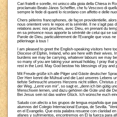
Cari fratelli e sorelle, mi unisco alla gioia della Chiesa in
proclamato Beato János Scheffler, che fu Vescovo di quell
sempre le fede di quanti lo ricordano con affetto e delle nu
Chers pèlerins francophones, de façon providentielle, alo
nous orientent vers le repos et la sérénité. Il ne s’agit pas
relations avec nos proches, avec Dieu, en prenant du temps 
en sa présence nous apporte la sérénité de celui qui se sai
Parole de Dieu, particulièrement de l’Evangile que vous
pèlerinage à tous !
I am pleased to greet the English-speaking visitors here t
Diocese of Elphin, Ireland, who are here with their wives. I
burdens we may be carrying, whatever labours we may be en
so many of you are taking your annual holiday, I pray that yo
rest in the Lord. May God bestow his blessings of joy and 
Mit Freude grüße ich alle Pilger und Gäste deutscher Spra
Der Herr kennt die Mühsal und die Last unseres Lebens und
tiefste Sehnsucht unseres Herzens nicht stillen. Christus 
der Weg. „Lernt von mir", so sagt er, „denn ich bin gütig 
Menschsein lernen, und dazu gehören die Güte und die Dem
Bei Jesus sein ist das wahre Glück. Ich wünsche euch ei
Saludo con afecto a los grupos de lengua española que part
alumnos del Colegio Internacional Europa, de Sevilla. "Ven
en el Evangelio. Que esta palabra resuene con claridad e
afanes y sufrimientos, encontremos en Él la fuerza para afr