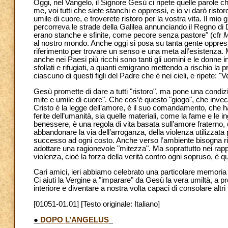
Oggi, nel Vangelo, il Signore Gesù ci ripete quelle paro
me, voi tutti che siete stanchi e oppressi, e io vi darò rist
umile di cuore, e troverete ristoro per la vostra vita. Il mio g
percorreva le strade della Galilea annunciando il Regno di 
erano stanche e sfinite, come pecore senza pastore" (cfr
M
al nostro mondo. Anche oggi si posa su tanta gente oppressa d
riferimento per trovare un senso e una meta all’esistenza. Mo
anche nei Paesi più ricchi sono tanti gli uomini e le donne 
sfollati e rifugiati, a quanti emigrano mettendo a rischio la 
ciascuno di questi figli del Padre che è nei cieli, e ripete: "V
Gesù promette di dare a tutti "ristoro", ma pone una condiz
mite e umile di cuore". Che cos’è questo "giogo", che invece
Cristo è la legge dell’amore, è il suo comandamento, che ha 
ferite dell’umanità, sia quelle materiali, come la fame e le i
benessere, è una regola di vita basata sull’amore fraterno,
abbandonare la via dell’arroganza, della violenza utilizzata
successo ad ogni costo. Anche verso l’ambiente bisogna rinu
adottare una ragionevole "mitezza". Ma soprattutto nei rappor
violenza, cioè la forza della verità contro ogni sopruso, è 
Cari amici, ieri abbiamo celebrato una particolare memoria
Ci aiuti la Vergine a "imparare" da Gesù la vera umiltà, a 
interiore e diventare a nostra volta capaci di consolare altri 
[01051-01.01] [Testo originale: Italiano]
●
DOPO L’ANGELUS