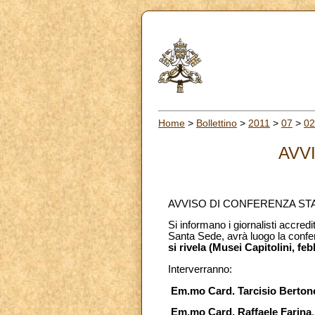
Home
>
Bollettino
>
2011
>
07
>
02
AVV
AVVISO DI CONFERENZA ST
Si informano i giornalisti accredi
Santa Sede, avrà luogo la conf
si rivela (Musei Capitolini, feb
Interverranno:
Em.mo Card. Tarcisio Berton
Em.mo Card. Raffaele Farina