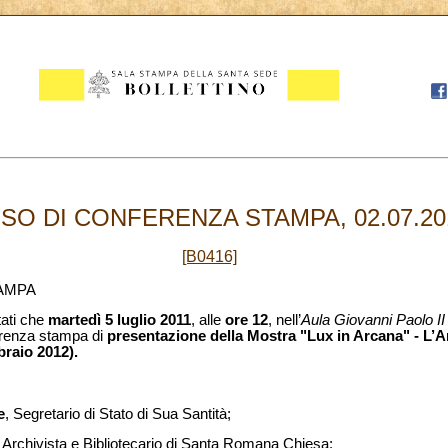
ISO DI CONFERENZA STAMPA, 02.07.20
[B0416]
AMPA
tati che
martedì 5 luglio 2011
, alle
ore 12
, nell’
Aula Giovanni Paolo II
erenza stampa di
presentazione della Mostra "Lux in Arcana" - L’A
braio 2012).
e
, Segretario di Stato di Sua Santità;
, Archivista e Bibliotecario di Santa Romana Chiesa;