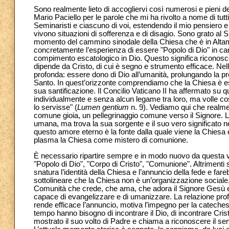
Sono realmente lieto di accogliervi così numerosi e pieni d
Mario Paciello per le parole che mi ha rivolto a nome di tutti. S
Seminaristi e ciascuno di voi, estendendo il mio pensiero e 
vivono situazioni di sofferenza e di disagio. Sono grato al Si
momento del cammino sinodale della Chiesa che è in Altamu
concretamente l’esperienza di essere "Popolo di Dio" in ca
compimento escatologico in Dio. Questo significa riconosce
dipende da Cristo, di cui è segno e strumento efficace. Nell
profonda: essere dono di Dio all’umanità, prolungando la pre
Santo. In quest’orizzonte comprendiamo che la Chiesa è es
sua santificazione. Il Concilio Vaticano II ha affermato su q
individualmente e senza alcun legame tra loro, ma volle cos
lo servisse" (
Lumen gentium
n. 9). Vediamo qui che realme
comune gioia, un pellegrinaggio comune verso il Signore. L
umana, ma trova la sua sorgente e il suo vero significato ne
questo amore eterno è la fonte dalla quale viene la Chiesa e 
plasma la Chiesa come mistero di comunione.
È necessario ripartire sempre e in modo nuovo da questa v
"Popolo di Dio", "Corpo di Cristo", "Comunione". Altrimenti si
snatura l’identità della Chiesa e l’annuncio della fede e fare
sottolineare che la Chiesa non è un’organizzazione sociale,
Comunità che crede, che ama, che adora il Signore Gesù e a
capace di evangelizzare e di umanizzare. La relazione profo
rende efficace l’annuncio, motiva l’impegno per la cateches
tempo hanno bisogno di incontrare il Dio, di incontrare Crist
mostrato il suo volto di Padre e chiama a riconoscere il se