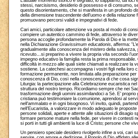
L’attuale momento storico è segnato, lo sappiamo, da luci
stessi, narcisismo, desiderio di possesso e di consumo, sent
questo disorientamento, che si manifesta in un profondo dis
della dimensione trascendente dell’uomo e della relazione 
promuovano percorsi validi e impegnativi di fede.
Cari amici, particolare attenzione va posta al modo di consi
compiere un autentico cammino di fede, attraverso le diver
persona accoglie profondamente la Parola di Dio e la mette i
nella Dichiarazione
Gravissimum educationis
, afferma: "L’
gradualmente alla conoscenza del mistero della salvezza,
ricevuto…si preparino a vivere la propria vita secondo l’uomo
impegno educativo la famiglia resta la prima responsabile. Ca
difficoltà in mezzo alle quali siete chiamati a realizzare la 
sostiene. La catechesi accompagna i vostri figli nella lor
formazione permanente, non limitata alla preparazione per r
conoscenza di Dio, così nella conoscenza di che cosa sign
Liturgia: la partecipazione alla Celebrazione eucaristica nel
struttura del nostro tempo. Ricordiamo sempre che nei Sacra
trasformazione degli uomini assimilandoci a Sé. E’ proprio 
cristiana può testimoniare la comunione, aprendosi al servizi
nell’ammalato e in ogni bisognoso. Vi invito, quindi, partend
nell’Eucaristia, a valorizzare in modo adeguato le proposte e
persone solidali, aperte e attente alle situazioni di disagio s
formare persone mature nella fede, per vivere in contesti n
si porti in tutti gli ambienti la luce di Cristo; persone che v
Un pensiero speciale desidero rivolgerlo infine a voi, cari 
servire, con amore e dedizione, il Popolo di Dio affidato all