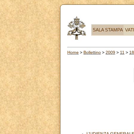
SALA STAMPA
VAT
Home
>
Bollettino
>
2009
>
11
>
18
L’UDIENZA GENERAL