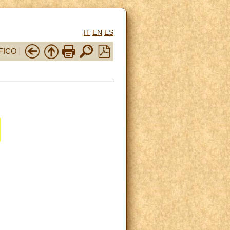
IT
EN
ES
FICO