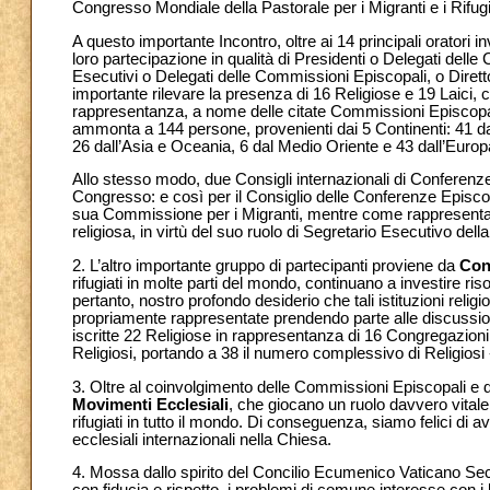
Congresso Mondiale della Pastorale per i Migranti e i Rifugi
A questo importante Incontro, oltre ai 14 principali oratori 
loro partecipazione in qualità di Presidenti o Delegati del
Esecutivi o Delegati delle Commissioni Episcopali, o Dirett
importante rilevare la presenza di 16 Religiose e 19 Laici,
rappresentanza, a nome delle citate Commissioni Episcopal
ammonta a 144 persone, provenienti dai 5 Continenti: 41 da
26 dall’Asia e Oceania, 6 dal Medio Oriente e 43 dall’Europ
Allo stesso modo, due Consigli internazionali di Conferenze 
Congresso: e così per il Consiglio delle Conferenze Episcop
sua Commissione per i Migranti, mentre come rappresenta
religiosa, in virtù del suo ruolo di Segretario Esecutivo d
2. L’altro importante gruppo di partecipanti proviene da
Cong
rifugiati in molte parti del mondo, continuano a investire ris
pertanto, nostro profondo desiderio che tali istituzioni religi
propriamente rappresentate prendendo parte alle discussion
iscritte 22 Religiose in rappresentanza di 16 Congregazioni,
Religiosi, portando a 38 il numero complessivo di Religiosi
3. Oltre al coinvolgimento delle Commissioni Episcopali e 
Movimenti Ecclesiali
, che giocano un ruolo davvero vitale 
rifugiati in tutto il mondo. Di conseguenza, siamo felici di
ecclesiali internazionali nella Chiesa.
4. Mossa dallo spirito del Concilio Ecumenico Vaticano Sec