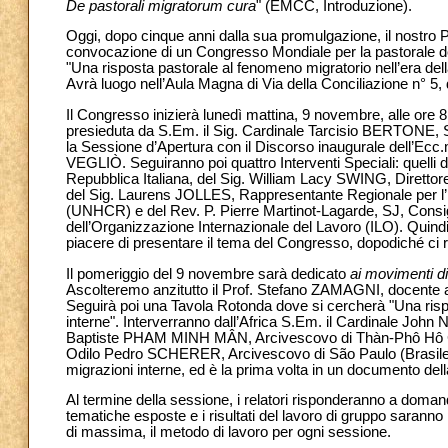
De pastorali migratorum cura
" (EMCC, Introduzione).
Oggi, dopo cinque anni dalla sua promulgazione, il nostro P
convocazione di un Congresso Mondiale per la pastorale dei 
"Una risposta pastorale al fenomeno migratorio nell’era dell
Avrà luogo nell’Aula Magna di Via della Conciliazione n° 5,
Il Congresso inizierà lunedì mattina, 9 novembre, alle ore 8
presieduta da S.Em. il Sig. Cardinale Tarcisio BERTONE, S
la Sessione d’Apertura con il Discorso inaugurale dell’Ecc
VEGLIÒ. Seguiranno poi quattro Interventi Speciali: quell
Repubblica Italiana, del Sig. William Lacy SWING, Direttor
del Sig. Laurens JOLLES, Rappresentante Regionale per l’Eu
(UNHCR) e del Rev. P. Pierre Martinot-Lagarde, SJ, Consigli
dell’Organizzazione Internazionale del Lavoro (ILO). Quin
piacere di presentare il tema del Congresso, dopodiché ci 
Il pomeriggio del 9 novembre sarà dedicato
ai movimenti di
Ascolteremo anzitutto il Prof. Stefano ZAMAGNI, docente a
Seguirà poi una Tavola Rotonda dove si cercherà "Una risp
interne". Interverranno dall’Africa S.Em. il Cardinale John
Baptiste PHAM MINH MÂN, Arcivescovo di Thàn-Phô Hô Chí
Odilo Pedro SCHERER, Arcivescovo di São Paulo (Brasile).
migrazioni interne, ed è la prima volta in un documento del
Al termine della sessione, i relatori risponderanno a domand
tematiche esposte e i risultati del lavoro di gruppo saranno p
di massima, il metodo di lavoro per ogni sessione.