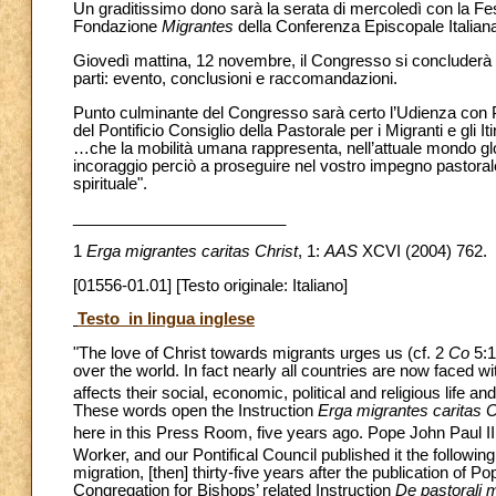
Un graditissimo dono sarà la serata di mercoledì con la Fe
Fondazione
Migrantes
della Conferenza Episcopale Italiana.
Giovedì mattina, 12 novembre, il Congresso si concluderà co
parti: evento, conclusioni e raccomandazioni.
Punto culminante del Congresso sarà certo l’Udienza con 
del Pontificio Consiglio della Pastorale per i Migranti e gli
…che la mobilità umana rappresenta, nell’attuale mondo glo
incoraggio perciò a proseguire nel vostro impegno pastoral
spirituale".
________________________
1
Erga migrantes caritas Christ
, 1:
AAS
XCVI (2004) 762.
[01556-01.01] [Testo originale: Italiano]
Testo in lingua inglese
"The love of Christ towards migrants urges us (cf. 2
Co
5:1
over the world. In fact nearly all countries are now faced w
affects their social, economic, political and religious li
These words open the Instruction
Erga migrantes caritas C
here in this Press Room, five years ago. Pope John Paul 
Worker, and our Pontifical Council published it the following
migration, [then] thirty-five years after the publication of 
Congregation for Bishops’ related Instruction
De pastorali 