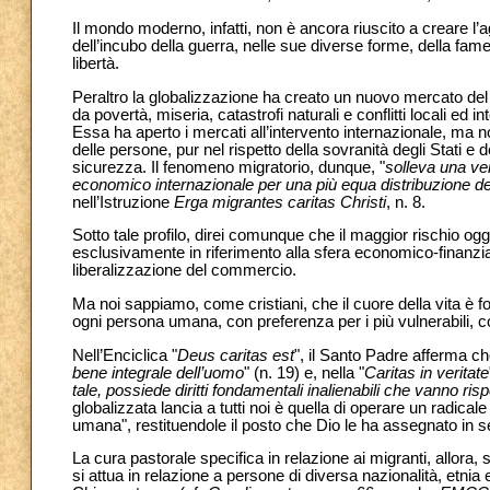
Il mondo moderno, infatti, non è ancora riuscito a creare l
dell’incubo della guerra, nelle sue diverse forme, della fam
libertà.
Peraltro la globalizzazione ha creato un nuovo mercato del
da povertà, miseria, catastrofi naturali e conflitti locali ed i
Essa ha aperto i mercati all’intervento internazionale, ma n
delle persone, pur nel rispetto della sovranità degli Stati e d
sicurezza. Il fenomeno migratorio, dunque, "
solleva una ver
economico internazionale per una più equa distribuzione dei
nell’Istruzione
Erga migrantes caritas Christi
, n. 8.
Sotto tale profilo, direi comunque che il maggior rischio oggi
esclusivamente in riferimento alla sfera economico-finanziaria
liberalizzazione del commercio.
Ma noi sappiamo, come cristiani, che il cuore della vita è
ogni persona umana, con preferenza per i più vulnerabili, come
Nell’Enciclica "
Deus caritas est
", il Santo Padre afferma ch
bene integrale dell’uomo
" (n. 19) e, nella "
Caritas in veritate
tale, possiede diritti fondamentali inalienabili che vanno rispe
globalizzata lancia a tutti noi è quella di operare un radic
umana", restituendole il posto che Dio le ha assegnato in s
La cura pastorale specifica in relazione ai migranti, allora,
si attua in relazione a persone di diversa nazionalità, etnia 