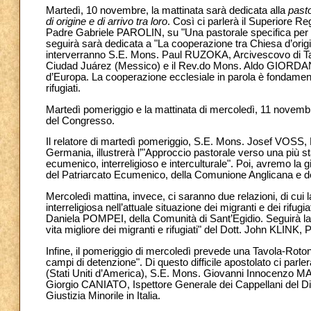
Martedì, 10 novembre, la mattinata sarà dedicata alla
pasto
di origine e di arrivo tra loro
. Così ci parlerà il Superiore Re
Padre Gabriele PAROLIN, su "Una pastorale specifica per i g
seguirà sarà dedicata a "La cooperazione tra Chiesa d’origin
interverranno S.E. Mons. Paul RUZOKA, Arcivescovo di T
Ciudad Juárez (Messico) e il Rev.do Mons. Aldo GIORDAN
d’Europa. La cooperazione ecclesiale in parola è fondamenta
rifugiati.
Martedì pomeriggio e la mattinata di mercoledì, 11 novemb
del Congresso.
Il relatore di martedì pomeriggio, S.E. Mons. Josef VOSS, 
Germania, illustrerà l’"Approccio pastorale verso una più stab
ecumenico, interreligioso e interculturale". Poi, avremo la g
del Patriarcato Ecumenico, della Comunione Anglicana e d
Mercoledì mattina, invece, ci saranno due relazioni, di cui 
interreligiosa nell’attuale situazione dei migranti e dei rifug
Daniela POMPEI, della Comunità di Sant’Egidio. Seguirà la re
vita migliore dei migranti e rifugiati" del Dott. John KLINK
Infine, il pomeriggio di mercoledì prevede una Tavola-Rotond
campi di detenzione". Di questo difficile apostolato ci p
(Stati Uniti d’America), S.E. Mons. Giovanni Innocenzo MAR
Giorgio CANIATO, Ispettore Generale dei Cappellani del Dip
Giustizia Minorile in Italia.