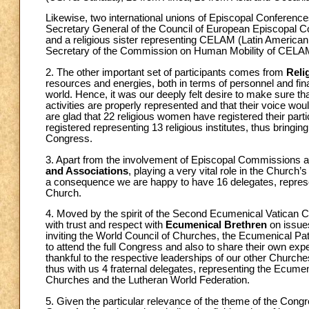
Likewise, two international unions of Episcopal Conference
Secretary General of the Council of European Episcopal C
and a religious sister representing CELAM (Latin American 
Secretary of the Commission on Human Mobility of CELA
2. The other important set of participants comes from
Reli
resources and energies, both in terms of personnel and fin
world. Hence, it was our deeply felt desire to make sure tha
activities are properly represented and that their voice wou
are glad that 22 religious women have registered their part
registered representing 13 religious institutes, thus bring
Congress.
3. Apart from the involvement of Episcopal Commissions an
and Associations
, playing a very vital role in the Church
a consequence we are happy to have 16 delegates, represe
Church.
4. Moved by the spirit of the Second Ecumenical Vatican Co
with trust and respect with
Ecumenical Brethren
on issues
inviting the World Council of Churches, the Ecumenical P
to attend the full Congress and also to share their own expe
thankful to the respective leaderships of our other Churche
thus with us 4 fraternal delegates, representing the Ecume
Churches and the Lutheran World Federation.
5. Given the particular relevance of the theme of the Cong