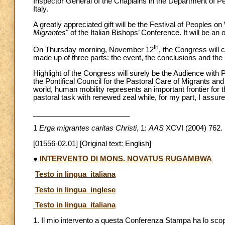
Inspector General of the Chaplains in the Department of Pe
Italy.
A greatly appreciated gift will be the Festival of Peoples 
Migrantes
" of the Italian Bishops’ Conference. It will be an
th
On Thursday morning, November 12
, the Congress will c
made up of three parts: the event, the conclusions and t
Highlight of the Congress will surely be the Audience with
the Pontifical Council for the Pastoral Care of Migrants and 
world, human mobility represents an important frontier for 
pastoral task with renewed zeal while, for my part, I assure
________________________
1
Erga migrantes caritas Christi
, 1:
AAS
XCVI (2004) 762.
[01556-02.01] [Original text: English]
●
INTERVENTO DI MONS. NOVATUS RUGAMBWA
Testo in lingua italiana
Testo in lingua inglese
Testo in lingua italiana
1. Il mio intervento a questa Conferenza Stampa ha lo scop