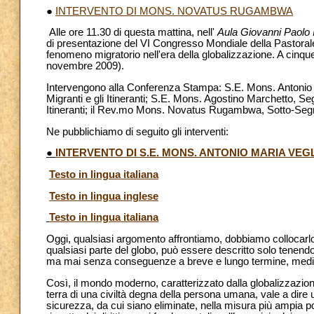
●
INTERVENTO DI MONS. NOVATUS RUGAMBWA
Alle ore 11.30 di questa mattina, nell'
Aula Giovanni Paolo I
di presentazione del VI Congresso Mondiale della Pastorale p
fenomeno migratorio nell'era della globalizzazione. A cinque
novembre 2009).
Intervengono alla Conferenza Stampa: S.E. Mons. Antonio Ma
Migranti e gli Itineranti; S.E. Mons. Agostino Marchetto, Segr
Itineranti; il Rev.mo Mons. Novatus Rugambwa, Sotto-Segre
Ne pubblichiamo di seguito gli interventi:
●
INTERVENTO DI S.E. MONS. ANTONIO MARIA VEG
Testo in lingua italiana
Testo in lingua inglese
Testo in lingua italiana
Oggi, qualsiasi argomento affrontiamo, dobbiamo collocarlo i
qualsiasi parte del globo, può essere descritto solo tenend
ma mai senza conseguenze a breve e lungo termine, mediante i
Così, il mondo moderno, caratterizzato dalla globalizzazion
terra di una civiltà degna della persona umana, vale a dire
sicurezza, da cui siano eliminate, nella misura più ampia po