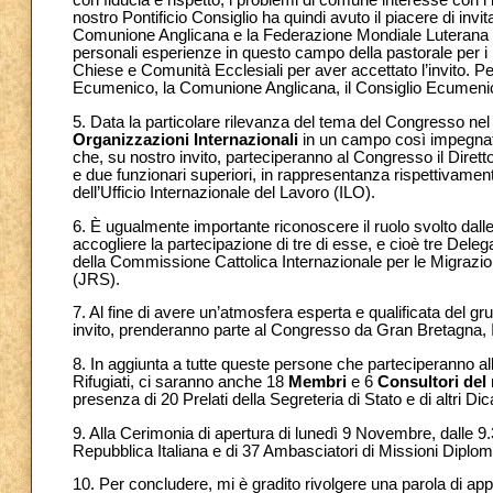
con fiducia e rispetto, i problemi di comune interesse con i
nostro Pontificio Consiglio ha quindi avuto il piacere di inv
Comunione Anglicana e la Federazione Mondiale Luterana a 
personali esperienze in questo campo della pastorale per i mig
Chiese e Comunità Ecclesiali per aver accettato l’invito. Pe
Ecumenico, la Comunione Anglicana, il Consiglio Ecumenic
5. Data la particolare rilevanza del tema del Congresso ne
Organizzazioni Internazionali
in un campo così impegnati
che, su nostro invito, parteciperanno al Congresso il Diret
e due funzionari superiori, in rappresentanza rispettivamen
dell’Ufficio Internazionale del Lavoro (ILO).
6. È ugualmente importante riconoscere il ruolo svolto dall
accogliere la partecipazione di tre di esse, e cioè tre Delegat
della Commissione Cattolica Internazionale per le Migrazioni
(JRS).
7. Al fine di avere un’atmosfera esperta e qualificata del g
invito, prenderanno parte al Congresso da Gran Bretagna, Ita
8. In aggiunta a tutte queste persone che parteciperanno al
Rifugiati, ci saranno anche 18
Membri
e 6
Consultori del 
presenza di 20 Prelati della Segreteria di Stato e di altri Dic
9. Alla Cerimonia di apertura di lunedì 9 Novembre, dalle 9.
Repubblica Italiana e di 37 Ambasciatori di Missioni Diplom
10. Per concludere, mi è gradito rivolgere una parola di ap