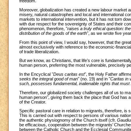
freedom.
Moreover, globalization has created a new labour market a
misery, natural catastrophes and local and international conf
markets to international intervention, but it has not torn dow
with due respect for the sovereignty of States and their con
phenomenon, therefore, "
raises a truly ethical question: t
distribution of the goods of the earth
", as we wrote five yea
From this point of view, I would say, however, that the grea
almost exclusively with reference to the economic-financial
of trade liberalization.
But we know, as Christians, that life’s core is fundamental
human person, preferring the most vulnerable, precisely p
In the Encyclical "
Deus caritas est
", the Holy Father affirme
seeks the integral good of man
" (no. 19) and in "
Caritas in 
such, possesses fundamental, inalienable rights that mus
Therefore, our globalized society challenges all of us to m
human person", giving them back the place that God has as
of the Creator.
Specific pastoral care in relation to migrants, therefore, i
This is carried out with respect to persons of various nation
the authentic physiognomy of the Church itself (cfr.
Gaudiu
be efficacious, cooperation between the migrants’ Churches o
between the Catholic Church and the Ecclesial Communities 