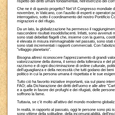
rispetto dei diritti umani fondamentali, nell’esercizio dei cor
Che ne è di questo progetto? Nel VI Congresso mondiale della
novembre, in Vaticano, con l’ausilio di esperti e operatori
interrogativo, sotto il coordinamento del nostro Pontificio 
migrazioni e del rifugio.
Da un lato, la globalizzazione ha permesso il raggiungiment
nascondere risultati insoddisfacenti. Infatti, sono avvenuti m
sono stati debellati flagelli che, insieme con la guerra, cost
è elevata in misura inimmaginabile nel passato, sono stati resi
sono stati incrementati i rapporti commerciali. Con l’abolizi
"villaggio planetario".
Bisogna altresì riconoscere l’apprezzamento di grandi valori
valorizzazione della donna, il senso della tolleranza e del plur
razzismo e di ogni discriminazione di ordine culturale, politica
dell’uguaglianza e della necessità che tutti godano dei beni
politico in cui la persona umana è rispettata e le sue esige
Tutto ciò ha favorito iniziative importanti, sia sul piano in
FAO; alla Dichiarazione dei diritti dell’uomo e alle altre "Car
e a quelle in favore dei profughi e dei rifugiati, delle perso
soffrono la fame.
Tuttavia, se c’è molto all’attivo del mondo moderno globali
In realtà, in rapporto al passato, oggi le persone sono più is
sono vittime della solitudine, della incomunicabilità, dell’i