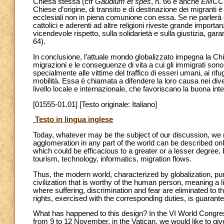
Chiesa stessa (cfr
Gaudium et spes
, n. 66 e anche
EMCC
Chiese d’origine, di transito e di destinazione dei migranti
ecclesiali non in piena comunione con essa. Se ne parlerà d
cattolici e aderenti ad altre religioni riveste grande importan
vicendevole rispetto, sulla solidarietà e sulla giustizia, garan
64).
In conclusione, l’attuale mondo globalizzato impegna la Ch
migrazioni e le conseguenze di vita a cui gli immigrati sono 
specialmente alle vittime del traffico di esseri umani, ai rifu
mobilità. Essa è chiamata a difendere la loro causa nei di
livello locale e internazionale, che favoriscano la buona int
[01555-01.01] [Testo originale: Italiano]
Testo in lingua inglese
Today, whatever may be the subject of our discussion, we mu
agglomeration in any part of the world can be described only 
which could be efficacious to a greater or a lesser degree
tourism, technology, informatics, migration flows.
Thus, the modern world, characterized by globalization, purs
civilization that is worthy of the human person, meaning a 
where suffering, discrimination and fear are eliminated to
rights, exercised with the corresponding duties, is guarant
What has happened to this design? In the VI World Congress
from 9 to 12 November, in the Vatican, we would like to giv