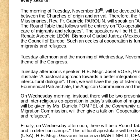
every session.
th
The morning of Tuesday, November 10
, will be devoted 
between the Churches of origin and arrival. Therefore, the 
Missionaries, Rev. Fr. Gabriele PAROLIN, will speak on "A
The Round Table that follows will be entirely on "Co-operat
care of migrants and refugees". The speakers will be H.E
Renato Ascencio LEÓN, Bishop of Ciudad Juárez (Mexic
the Council of Europe. Such an ecclesial cooperation is fund
migrants and refugees.
Tuesday afternoon and the morning of Wednesday, Novem
theme of the Congress.
Tuesday afternoon’s speaker, H.E. Msgr. Josef VOSS, Pres
illustrate "A pastoral approach towards a better integration
intercultural dialogue". Then, we will have the joy of liste
Ecumenical Patriarchate, the Anglican Communion and the
On Wednesday morning, instead, there will be two presentati
and Inter-religious co-operation in today’s situation of mi
will be given by Ms. Daniela POMPEI, of the
Community of 
Migration Commission, will then give a talk on "Cooperation
and refugees".
Finally, on Wednesday afternoon, there will be a Round Tab
and in detention camps." This difficult apostolate will b
(USA), H.E. Msgr. Giovanni Innocenzo MARTINELLI, OFM, V