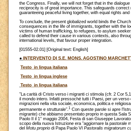
the Congress. Finally, we will not forget that in the dialogu
reciprocity is of great importance. This safeguards correct 
guaranteeing peaceful living together, with equal rights and 
To conclude, the present globalized world binds the Church
consequences in the life of immigrants, together with the lo
victims of human trafficking, to refugees, to asylum seeker
called to defend their cause in various contexts, also throu
international levels, that favour proper integration.
[01555-02.01] [Original text: English]
●
INTERVENTO DI S.E. MONS. AGOSTINO MARCHET
Testo in lingua italiana
Testo in lingua inglese
Testo in lingua italiana
"La carità di Cristo verso i migranti ci stimola (cfr. 2 Cor 
il mondo intero. Infatti pressoché tutti i Paesi, per un verso
migrazioni nella vita sociale, economica, politica e reli
1
permanente e strutturale".
Con queste parole si apre l’Ist
migrante) che abbiamo presentato proprio in questa Sala 
Paolo II il 1° maggio 2004, Festa di san Giuseppe Lavorator
scopo della nuova Istruzione era "aggiornare la pastorale m
del
Motu proprio
di Papa Paolo VI
Pastoralis migratorum c