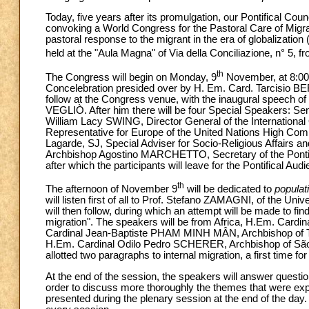
Today, five years after its promulgation, our Pontifical Co
convoking a World Congress for the Pastoral Care of Migran
pastoral response to the migrant in the era of globalization 
held at the "Aula Magna" of Via della Conciliazione, n° 5, f
th
The Congress will begin on Monday, 9
November, at 8:00 i
Concelebration presided over by H. Em. Card. Tarcisio B
follow at the Congress venue, with the inaugural speech of 
VEGLIÒ. After him there will be four Special Speakers: Se
William Lacy SWING, Director General of the International
Representative for Europe of the United Nations High Com
Lagarde, SJ, Special Adviser for Socio-Religious Affairs an
Archbishop Agostino MARCHETTO, Secretary of the Pontific
after which the participants will leave for the Pontifical Aud
th
The afternoon of November 9
will be dedicated to
popula
will listen first of all to Prof. Stefano ZAMAGNI, of the 
will then follow, during which an attempt will be made to f
migration". The speakers will be from Africa, H.Em. Cardi
Cardinal Jean-Baptiste PHAM MINH MÂN, Archbishop of Th
H.Em. Cardinal Odilo Pedro SCHERER, Archbishop of São P
allotted two paragraphs to internal migration, a first time fo
At the end of the session, the speakers will answer question
order to discuss more thoroughly the themes that were exp
presented during the plenary session at the end of the day. 