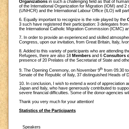
Organizations
in such a challenging field as that of huma
of the International Organization for Migration (IOM) and 
(UNHCR) and the International Labour Office (ILO) will part
6. Equally important to recognize is the role played by the
3 such have registered their participation: 3 delegates from 
the International Catholic Migration Commission (ICMC) and
7. In order to provide an experienced and skilled atmospher
Congress, upon our invitation, from Great Britain, Italy, I
8. Added to this variety of participants who are attending
Refugees, there are also 18
Members
and 6
Consultors o
presence of 20 Prelates of the Secretariat of State and oth
th
9. The Opening Ceremony, on November 9
from 09.30 to 
Senate of the Republic of Italy, 37 distinguished Heads of 
10. In conclusion, I wish to extend a word of appreciation a
Japan and Italy, who have generously contributed to support
severe financial difficulties. Some of the donor-agencies wi
Thank you very much for your attention!
Statistics of the Participants
Speakers