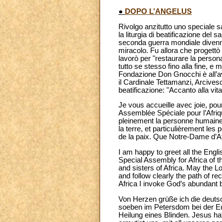
●
DOPO L’ANGELUS
Rivolgo anzitutto uno speciale sa
la liturgia di beatificazione del
seconda guerra mondiale divenne 
miracolo. Fu allora che progettò
lavorò per "restaurare la person
tutto se stesso fino alla fine, 
Fondazione Don Gnocchi è all’ava
il Cardinale Tettamanzi, Arcives
beatificazione: "Accanto alla vit
Je vous accueille avec joie, pour 
Assemblée Spéciale pour l’Afriqu
pleinement la personne humaine 
la terre, et particulièrement les 
de la paix. Que Notre-Dame d’A
I am happy to greet all the Eng
Special Assembly for Africa of th
and sisters of Africa. May the L
and follow clearly the path of re
Africa I invoke God’s abundant 
Von Herzen grüße ich die deuts
soeben im Petersdom bei der Euc
Heilung eines Blinden. Jesus h