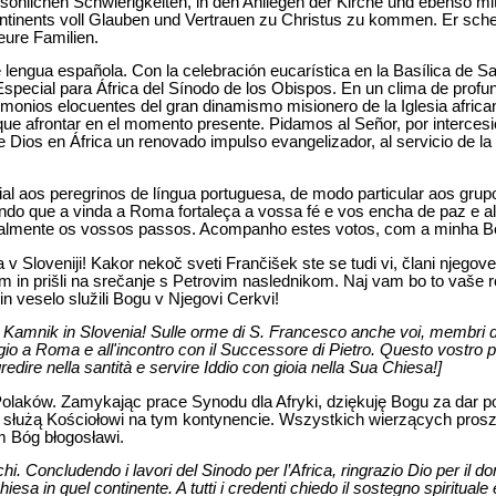
ersönlichen Schwierigkeiten, in den Anliegen der Kirche und ebenso 
ntinents voll Glauben und Vertrauen zu Christus zu kommen. Er sche
eure Familien.
e lengua española. Con la celebración eucarística en la Basílica de 
ecial para África del Sínodo de los Obispos. En un clima de profu
monios elocuentes del gran dinamismo misionero de la Iglesia africa
que afrontar en el momento presente. Pidamos al Señor, por intercesi
Dios en África un renovado impulso evangelizador, al servicio de la r
al aos peregrinos de língua portuguesa, de modo particular aos grup
ndo que a vinda a Roma fortaleça a vossa fé e vos encha de paz e al
almente os vossos passos. Acompanho estes votos, com a minha Bê
v Sloveniji! Kakor nekoč sveti Frančišek ste se tudi vi, člani njegov
v Rim in prišli na srečanje s Petrovim naslednikom. Naj vam bo to vaš
in veselo služili Bogu v Njegovi Cerkvi!
 da Kamnik in Slovenia! Sulle orme di S. Francesco anche voi, membri
ggio a Roma e all'incontro con il Successore di Pietro. Questo vostro pe
edire nella santità e servire Iddio con gioia nella Sua Chiesa!]
Polaków. Zamykając prace Synodu dla Afryki, dziękuję Bogu za dar po
 służą Kościołowi na tym kontynencie. Wszystkich wierzących prosz
m Bóg błogosławi.
chi. Concludendo i lavori del Sinodo per l’Africa, ringrazio Dio per il d
Chiesa in quel continente. A tutti i credenti chiedo il sostegno spirituale