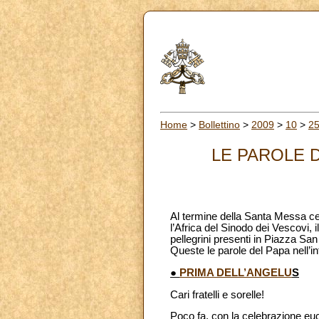
Home
>
Bollettino
>
2009
>
10
>
2
LE PAROLE D
Al termine della Santa Messa cel
l’Africa del Sinodo dei Vescovi, 
pellegrini presenti in Piazza San
Queste le parole del Papa nell’i
●
PRIMA DELL’ANGELU
S
Cari fratelli e sorelle!
Poco fa, con la celebrazione euc