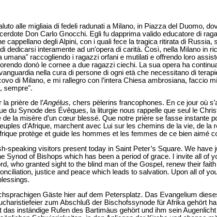
luto alle migliaia di fedeli radunati a Milano, in Piazza del Duomo, d
 sacerdote Don Carlo Gnocchi. Egli fu dapprima valido educatore di raga
cappellano degli Alpini, con i quali fece la tragica ritirata di Russia
 di dedicarsi interamente ad un’opera di carità. Così, nella Milano in 
a umana" raccogliendo i ragazzi orfani e mutilati e offrendo loro assi
e morendo donò le cornee a due ragazzi ciechi. La sua opera ha continua
nguardia nella cura di persone di ogni età che necessitano di terapie 
covo di Milano, e mi rallegro con l’intera Chiesa ambrosiana, faccio mi
a, sempre".
la prière de l’
Angélus,
chers pèlerins francophones. En ce jour où s
e du Synode des Évêques, la liturgie nous rappelle que seul le Chris
de la misère d’un cœur blessé. Que notre prière se fasse instante p
peuples d’Afrique, marchent avec Lui sur les chemins de la vie, de la ré
frique protège et guide les hommes et les femmes de ce bien aimé co
lish-speaking visitors present today in Saint Peter’s Square. We have
e Synod of Bishops which has been a period of grace. I invite all of y
ord, who granted sight to the blind man of the Gospel, renew their fai
conciliation, justice and peace which leads to salvation. Upon all of yo
blessings.
chsprachigen Gäste hier auf dem Petersplatz. Das Evangelium diese
haristiefeier zum Abschluß der Bischofssynode für Afrika gehört ha
at das inständige Rufen des Bartimäus gehört und ihm sein Augenlich