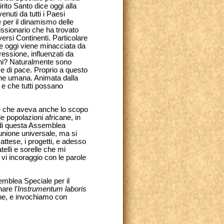
rito Santo dice oggi alla
nuti da tutti i Paesi
e per il dinamismo delle
issionario che ha trovato
iversi Continenti. Particolare
che oggi viene minacciata da
ressione, influenzati da
cani? Naturalmente sono
a e di pace. Proprio a questo
one umana. Animata dalla
e e che tutti possano
e che aveva anche lo scopo
e popolazioni africane, in
i questa Assemblea
nione universale, ma si
attese, i progetti, e adesso
telli e sorelle che mi
e vi incoraggio con le parole
emblea Speciale per il
are l’
Instrumentum laboris
one, e invochiamo con