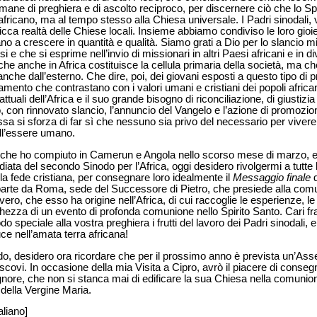
mane di preghiera e di ascolto reciproco, per discernere ciò che lo Spi
ricano, ma al tempo stesso alla Chiesa universale. I Padri sinodali, ve
ricca realtà delle Chiese locali. Insieme abbiamo condiviso le loro gioi
no a crescere in quantità e qualità. Siamo grati a Dio per lo slancio m
i e che si esprime nell’invio di missionari in altri Paesi africani e in d
a, che anche in Africa costituisce la cellula primaria della società, ma 
anche dall’esterno. Che dire, poi, dei giovani esposti a questo tipo di p
amento che contrastano con i valori umani e cristiani dei popoli afri
tuali dell’Africa e il suo grande bisogno di riconciliazione, di giustizi
, con rinnovato slancio, l’annuncio del Vangelo e l’azione di promozi
essa si sforza di far sì che nessuno sia privo del necessario per viver
ll’essere umano.
co che ho compiuto in Camerun e Angola nello scorso mese di marzo, 
ata del secondo Sinodo per l’Africa, oggi desidero rivolgermi a tutte l
la fede cristiana, per consegnare loro idealmente il
Messaggio finale
d
arte da Roma, sede del Successore di Pietro, che presiede alla comu
ro, che esso ha origine nell’Africa, di cui raccoglie le esperienze, le 
icchezza di un evento di profonda comunione nello Spirito Santo. Cari fra
odo speciale alla vostra preghiera i frutti del lavoro dei Padri sinodali, 
ce nell’amata terra africana!
o, desidero ora ricordare che per il prossimo anno è prevista un’Ass
covi. In occasione della mia Visita a Cipro, avrò il piacere di consegn
ignore, che non si stanca mai di edificare la sua Chiesa nella comuni
 della Vergine Maria.
aliano]