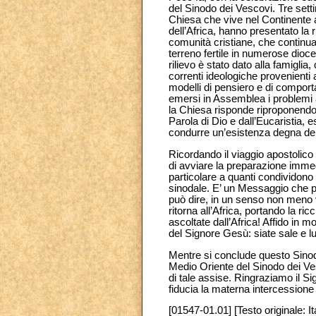
del Sinodo dei Vescovi. Tre setti
Chiesa che vive nel Continente af
dell’Africa, hanno presentato la 
comunità cristiane, che continua
terreno fertile in numerose dioces
rilievo è stato dato alla famigli
correnti ideologiche provenienti 
modelli di pensiero e di comport
emersi in Assemblea i problemi at
la Chiesa risponde riproponendo
Parola di Dio e dall’Eucaristia, 
condurre un’esistenza degna de
Ricordando il viaggio apostoli
di avviare la preparazione immedi
particolare a quanti condividono 
sinodale. E’ un Messaggio che p
può dire, in un senso non meno ve
ritorna all’Africa, portando la r
ascoltate dall’Africa! Affido in m
del Signore Gesù: siate sale e lu
Mentre si conclude questo Sinod
Medio Oriente del Sinodo dei Ves
di tale assise. Ringraziamo il S
fiducia la materna intercessione
[01547-01.01] [Testo originale: It