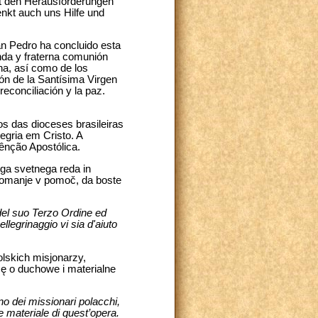
mit den Herausforderungen
nkt auch uns Hilfe und
San Pedro ha concluido esta
nda y fraterna comunión
na, así como de los
ón de la Santísima Virgen
econciliación y la paz.
os das dioceses brasileiras
egria em Cristo. A
nção Apostólica.
ega svetnega reda in
e romanje v pomoč, da boste
 del suo Terzo Ordine ed
llegrinaggio vi sia d'aiuto
lskich misjonarzy,
ę o duchowe i materialne
ono dei missionari polacchi,
 e materiale di quest’opera.