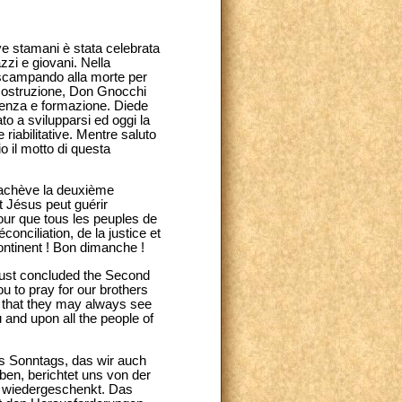
ove stamani è stata celebrata
zzi e giovani. Nella
, scampando alla morte per
ricostruzione, Don Gnocchi
stenza e formazione. Diede
to a svilupparsi ed oggi la
riabilitative. Mentre saluto
o il motto di questa
’achève la deuxième
t Jésus peut guérir
our que tous les peuples de
conciliation, de la justice et
ntinent ! Bon dimanche !
 just concluded the Second
ou to pray for our brothers
th that they may always see
u and upon all the people of
s Sonntags, das wir auch
ben, berichtet uns von der
t wiedergeschenkt. Das