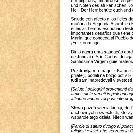
ermutigt uns, mit all unseren p
und Nöten des afrikanischen Ko
Heil. Der Herr behüte euch und 
Saludo con afecto a los fieles d
mañana la Segunda Asamblea Esp
eclesial, hemos escuchado testi
importantes desafíos que tiene 
María, que conceda al Pueblo de 
¡Feliz domingo!
Dirijo agora uma saudação cordi
de Jundiaí e São Carlos, deseja
Santíssima Virgem guie matern
Pozdravljam romarje iz Kamnika 
prijatelji, podali na božjo pot 
tudi sami napredovali v svetosti 
[Saluto i pellegrini provenienti
amici, siete venuti in pellegrina
affinché anche voi possiate progr
Słowa pozdrowienia kieruję do 
duchownych i świeckich, którzy
wsparcie tego dzieła. Niech wa
[Parole di saluto rivolgo ai polac
religiosi e laici, che servono la 