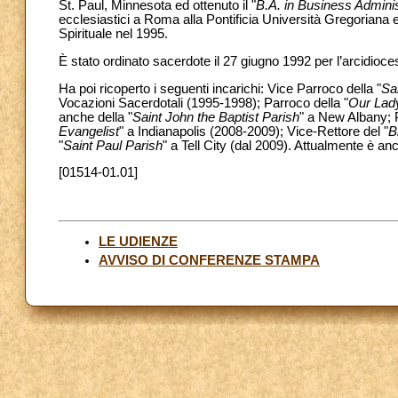
St. Paul, Minnesota ed ottenuto il "
B.A. in Business Adminis
ecclesiastici a Roma alla Pontificia Università Gregoriana e
Spirituale nel 1995.
È stato ordinato sacerdote il 27 giugno 1992 per l’arcidioces
Ha poi ricoperto i seguenti incarichi: Vice Parroco della "
Sa
Vocazioni Sacerdotali (1995-1998); Parroco della "
Our Lady
anche della "
Saint John the Baptist Parish
" a New Albany; P
Evangelist
" a Indianapolis (2008-2009); Vice-Rettore del "
B
"
Saint Paul Parish
" a Tell City (dal 2009). Attualmente è 
[01514-01.01]
LE UDIENZE
AVVISO DI CONFERENZE STAMPA