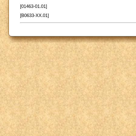
[01463-01.01]
[B0633-XX.01]