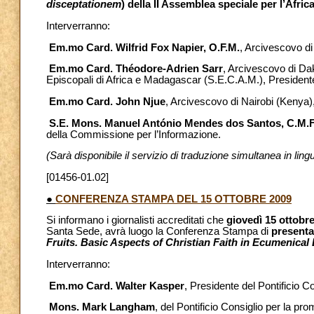
disceptationem
) della II Assemblea speciale per l’Afric
Interverranno:
Em.mo Card. Wilfrid Fox Napier, O.F.M.
, Arcivescovo di
Em.mo Card. Théodore-Adrien Sarr
, Arcivescovo di Da
Episcopali di Africa e Madagascar (S.E.C.A.M.), President
Em.mo Card. John Njue
, Arcivescovo di Nairobi (Kenya)
S.E. Mons. Manuel António Mendes dos Santos, C.M.F
della Commissione per l’Informazione.
(Sarà disponibile il servizio di traduzione simultanea in ling
[01456-01.02]
●
CONFERENZA STAMPA DEL 15 OTTOBRE 2009
Si informano i giornalisti accreditati che
giovedì 15 ottobr
Santa Sede, avrà luogo la Conferenza Stampa di
presenta
Fruits. Basic Aspects of Christian Faith in Ecumenical
Interverranno:
Em.mo Card. Walter Kasper
, Presidente del Pontificio Co
Mons. Mark Langham
, del Pontificio Consiglio per la pro