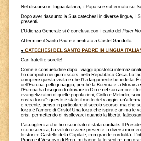
Nel discorso in lingua italiana, il Papa si è soffermato sul
Dopo aver riassunto la Sua catechesi in diverse lingue, il San
presenti.
L’Udienza Generale si è conclusa con il canto del
Pater No
Al termine il Santo Padre è rientrato a Castel Gandolfo.
●
CATECHESI DEL SANTO PADRE IN LINGUA ITALIA
Cari fratelli e sorelle!
Come è consuetudine dopo i viaggi apostolici internazionali,
ho compiuto nei giorni scorsi nella Repubblica Ceca. Lo fa
compiere questa visita e che l’ha largamente benedetta. È 
dell’Europa: pellegrinaggio, perché la Boemia e la Moravia s
l’Europa ha bisogno di ritrovare in Dio e nel suo amore il 
evangelizzatori di quelle popolazioni, Cirillo e Metodio, so
nostra forza": questo è stato il motto del viaggio, un’afferm
e recente, penso in particolare al secolo scorso, ma che sopr
forza è l’amore di Cristo! Una forza che ispira e anima le ver
crisi, permettendo di risollevarci quando la libertà, faticos
L’accoglienza che ho riscontrato è stata cordiale. Il Presid
riconoscenza, ha voluto essere presente in diversi momenti 
lo storico Castello della Capitale, con grande cordialità. L’
Praga e il Vescovo di Brno, mi hanno fatto sentire, con gra