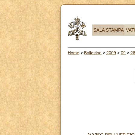
SALA STAMPA
VAT
Home
>
Bollettino
>
2009
>
09
>
2
AVVISO DELL’UFFICI