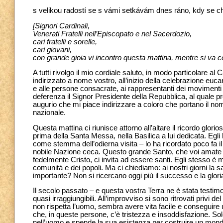
s velikou radostí se s vámi setkávám dnes ráno, kdy se c
[Signori Cardinali,
Venerati Fratelli nell’Episcopato e nel Sacerdozio,
cari fratelli e sorelle,
cari giovani,
con grande gioia vi incontro questa mattina, mentre si va 
A tutti rivolgo il mio cordiale saluto, in modo particolare a
indirizzato a nome vostro, all’inizio della celebrazione eucari
e alle persone consacrate, ai rappresentanti dei movimenti e
deferenza il Signor Presidente della Repubblica, al quale p
augurio che mi piace indirizzare a coloro che portano il nom
nazionale.
Questa mattina ci riunisce attorno all’altare il ricordo glori
prima della Santa Messa, nella Basilica a lui dedicata. Egli 
come stemma dell’odierna visita – lo ha ricordato poco fa i
nobile Nazione ceca. Questo grande Santo, che voi amate c
fedelmente Cristo, ci invita ad essere santi. Egli stesso è mo
comunità e dei popoli. Ma ci chiediamo: ai nostri giorni la 
importante? Non si ricercano oggi più il successo e la glor
Il secolo passato – e questa vostra Terra ne è stata testim
quasi irraggiungibili. All’improvviso si sono ritrovati privi
non rispetta l’uomo, sembra avere vita facile e conseguire
che, in queste persone, c’è tristezza e insoddisfazione. Sol
nell’uomo e spende la sua esistenza per costruire un mondo