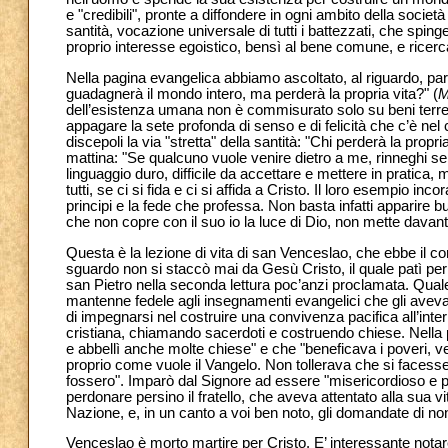
e "credibili", pronte a diffondere in ogni ambito della società q
santità, vocazione universale di tutti i battezzati, che spi
proprio interesse egoistico, bensì al bene comune, e ricer
Nella pagina evangelica abbiamo ascoltato, al riguardo, p
guadagnerà il mondo intero, ma perderà la propria vita?" (
dell’esistenza umana non è commisurato solo su beni terren
appagare la sete profonda di senso e di felicità che c’è ne
discepoli la via "stretta" della santità: "Chi perderà la propr
mattina: "Se qualcuno vuole venire dietro a me, rinneghi s
linguaggio duro, difficile da accettare e mettere in pratica,
tutti, se ci si fida e ci si affida a Cristo. Il loro esempio in
principi e la fede che professa. Non basta infatti apparire 
che non copre con il suo io la luce di Dio, non mette davant
Questa è la lezione di vita di san Venceslao, che ebbe il cora
sguardo non si staccò mai da Gesù Cristo, il quale patì p
san Pietro nella seconda lettura poc’anzi proclamata. Qual
mantenne fedele agli insegnamenti evangelici che gli aveva
di impegnarsi nel costruire una convivenza pacifica all’inter
cristiana, chiamando sacerdoti e costruendo chiese. Nella p
e abbellì anche molte chiese" e che "beneficava i poveri, ves
proprio come vuole il Vangelo. Non tollerava che si facesse 
fossero". Imparò dal Signore ad essere "misericordioso e p
perdonare persino il fratello, che aveva attentato alla sua 
Nazione, e, in un canto a voi ben noto, gli domandate di n
Venceslao è morto martire per Cristo. E’ interessante notare 