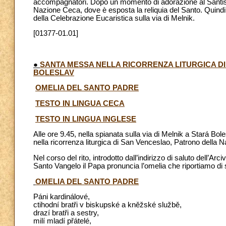
accompagnatori. Dopo un momento di adorazione al Santissi
Nazione Ceca, dove è esposta la reliquia del Santo. Quindi s
della Celebrazione Eucaristica sulla via di Melnik.
[01377-01.01]
●
SANTA MESSA NELLA RICORRENZA LITURGICA DI
BOLESLAV
OMELIA DEL SANTO PADRE
TESTO IN LINGUA CECA
TESTO IN LINGUA INGLESE
Alle ore 9.45, nella spianata sulla via di Melnik a Stará Bo
nella ricorrenza liturgica di San Venceslao, Patrono della 
Nel corso del rito, introdotto dall’indirizzo di saluto dell
Santo Vangelo il Papa pronuncia l’omelia che riportiamo di 
OMELIA DEL SANTO PADRE
Páni kardinálové,
ctihodní bratři v biskupské a kněžské službě,
drazí bratři a sestry,
milí mladí přátelé,