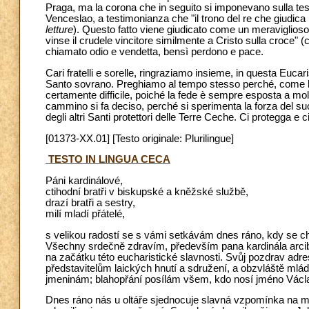
Praga, ma la corona che in seguito si imponevano sulla tes
Venceslao, a testimonianza che "il trono del re che giudica i 
letture
). Questo fatto viene giudicato come un meraviglioso 
vinse il crudele vincitore similmente a Cristo sulla croce" (
chiamato odio e vendetta, bensì perdono e pace.
Cari fratelli e sorelle, ringraziamo insieme, in questa Eucar
Santo sovrano. Preghiamo al tempo stesso perché, come lu
certamente difficile, poiché la fede è sempre esposta a molte
cammino si fa deciso, perché si sperimenta la forza del su
degli altri Santi protettori delle Terre Ceche. Ci protegga
[01373-XX.01] [Testo originale: Plurilingue]
TESTO IN LINGUA CECA
Páni kardinálové,
ctihodní bratři v biskupské a kněžské službě,
drazí bratři a sestry,
milí mladí přátelé,
s velikou radostí se s vámi setkávám dnes ráno, kdy se c
Všechny srdečně zdravím, především pana kardinála arci
na začátku této eucharistické slavnosti. Svůj pozdrav ad
představitelům laických hnutí a sdružení, a obzvláště mlád
jmeninám; blahopřání posílám všem, kdo nosí jméno Václa
Dnes ráno nás u oltáře sjednocuje slavná vzpomínka na mu