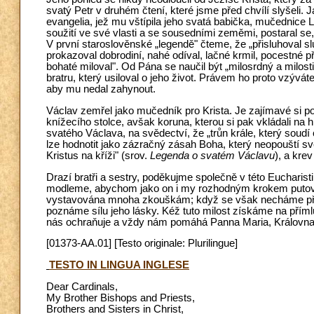
svatý Petr v druhém čtení, které jsme před chvílí slyšeli
evangelia, jež mu vštípila jeho svatá babička, mučednice L
soužití ve své vlasti a se sousedními zeměmi, postaral se,
V první staroslověnské „legendě" čteme, že „přisluhoval
prokazoval dobrodiní, nahé odíval, lačné krmil, pocestné př
bohaté miloval". Od Pána se naučil být „milosrdný a milosti
bratru, který usiloval o jeho život. Právem ho proto vzývá
aby mu nedal zahynout.
Václav zemřel jako mučedník pro Krista. Je zajímavé si p
knížecího stolce, avšak koruna, kterou si pak vkládali na
svatého Václava, na svědectví, že „trůn krále, který soudí 
lze hodnotit jako zázračný zásah Boha, který neopouští sv
Kristus na kříži" (srov.
Legenda o svatém Václavu
), a kre
Drazí bratři a sestry, poděkujme společně v této Eucharisti
modleme, abychom jako on i my rozhodným krokem putovali
vystavována mnoha zkouškám; když se však necháme přit
poznáme sílu jeho lásky. Kéž tuto milost
získáme na příml
nás ochraňuje a vždy nám pomáhá Panna Maria, Královna
[01373-AA.01] [Testo originale: Plurilingue]
TESTO IN LINGUA INGLESE
Dear Cardinals,
My Brother Bishops and Priests,
Brothers and Sisters in Christ,