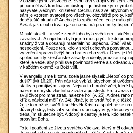
v bazilice jemu zasvěcené. Svou krví skropil vaši zem. Jeho
připomněl váš kardinál arcibiskup – je historickým symbo
nazýváte „věčným" knížetem Čechů, nás zve, abychom vytrv
sám je vzorem svatosti pro všechny, obzvláště pro ty, kteř
době ještě aktuální? Anebo je to spíše něco, co je málo při
Avšak jak dlouho trvá a jakou cenu má pozemský úspěch
Minulé století – a vaše země toho byla svědkem – vidělo 
závratných. A najednou byla jejich moc pryč. Ti kdo popíraj
snadný život a dosahují materiálního úspěchu. Stačí však n
nespokojení. Pouze ten, kdo v srdci uchovává posvátnou „
vytvoření spravedlivějšího a bratrského světa. Dnes je třeb
společnosti ty křesťanské zásady a ideály, jimiž se inspiruj
které je vede, aby plnili své povinnosti věrně a s odvahou,
v každém okamžiku Boží vůli.
V evangeliu jsme k tomu zcela jasně slyšeli: „Neboť co pros
duši?" (Mt 16,26). Pán nás tak vybízí, abychom si uvědom
statky a pomíjivými zájmy. Nejsou to hmotné věci, které b
nalezení smyslu vlastního života a po štěstí. Proto Ježí
svůj život pro mne ztratí, nalezne ho" (v. 25). A dnes rán
kříž a následuj mě!" (v. 24). Jistě, je to tvrdá řeč a je těž
že je to možné, svěří-li se člověk Kristu a spolehne se na
důvěryhodný, tedy žil v souladu s principy víry, kterou v
třeba jím skutečně být. A dobrý a čestný je ten, kdo nez
prosvítat Boha.
To je i poučení ze života svatého Václava, který měl od
Jeho pohled se nikdy neodloučil od Ježíše Krista, který za 