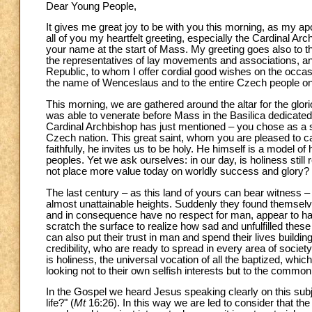
Dear Young People,
It gives me great joy to be with you this morning, as my apo
all of you my heartfelt greeting, especially the Cardinal A
your name at the start of Mass. My greeting goes also to t
the representatives of lay movements and associations, and 
Republic, to whom I offer cordial good wishes on the occas
the name of Wenceslaus and to the entire Czech people on t
This morning, we are gathered around the altar for the gl
was able to venerate before Mass in the Basilica dedicated 
Cardinal Archbishop has just mentioned – you chose as a sym
Czech nation. This great saint, whom you are pleased to cal
faithfully, he invites us to be holy. He himself is a model o
peoples. Yet we ask ourselves: in our day, is holiness stil
not place more value today on worldly success and glory? 
The last century – as this land of yours can bear witness –
almost unattainable heights. Suddenly they found themselv
and in consequence have no respect for man, appear to hav
scratch the surface to realize how sad and unfulfilled these
can also put their trust in man and spend their lives buildin
credibility, who are ready to spread in every area of society
is holiness, the universal vocation of all the baptized, whic
looking not to their own selfish interests but to the comm
In the Gospel we heard Jesus speaking clearly on this subject
life?" (
Mt
16:26). In this way we are led to consider that the