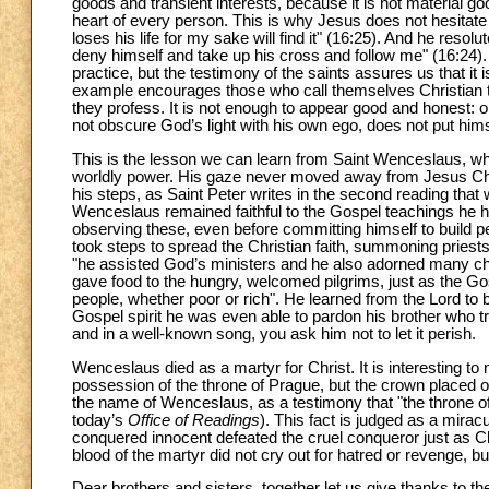
goods and transient interests, because it is not material g
heart of every person. This is why Jesus does not hesitate 
loses his life for my sake will find it" (16:25). And he reso
deny himself and take up his cross and follow me" (16:24). W
practice, but the testimony of the saints assures us that it 
example encourages those who call themselves Christian to be
they profess. It is not enough to appear good and honest:
not obscure God’s light with his own ego, does not put hims
This is the lesson we can learn from Saint Wenceslaus, wh
worldly power. His gaze never moved away from Jesus Chris
his steps, as Saint Peter writes in the second reading that 
Wenceslaus remained faithful to the Gospel teachings he ha
observing these, even before committing himself to build pe
took steps to spread the Christian faith, summoning priests 
"he assisted God’s ministers and he also adorned many chu
gave food to the hungry, welcomed pilgrims, just as the Gos
people, whether poor or rich". He learned from the Lord to 
Gospel spirit he was even able to pardon his brother who trie
and in a well-known song, you ask him not to let it perish.
Wenceslaus died as a martyr for Christ. It is interesting to 
possession of the throne of Prague, but the crown placed o
the name of Wenceslaus, as a testimony that "the throne of t
today’s
Office of Readings
). This fact is judged as a mirac
conquered innocent defeated the cruel conqueror just as Chr
blood of the martyr did not cry out for hatred or revenge, b
Dear brothers and sisters, together let us give thanks to the 