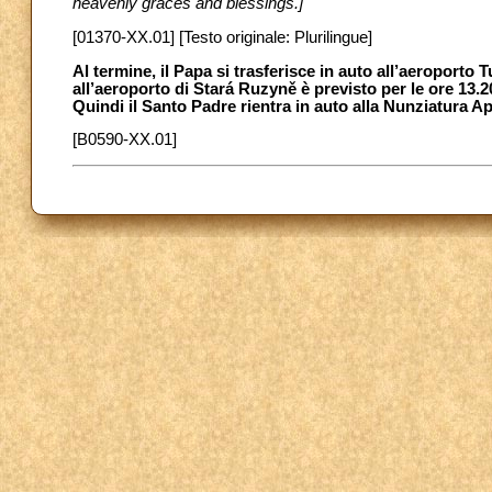
heavenly graces and blessings.]
[01370-XX.01] [Testo originale: Plurilingue]
Al termine, il Papa si trasferisce in auto all’aeroporto
all’aeroporto di Stará Ruzyně è previsto per le ore 13.2
Quindi il Santo Padre rientra in auto alla Nunziatura 
[B0590-XX.01]