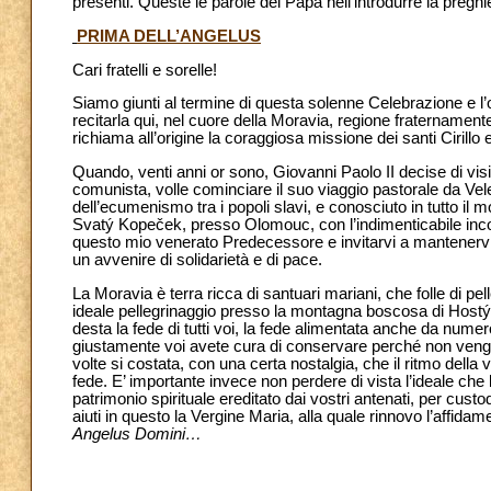
presenti. Queste le parole del Papa nell’introdurre la pregh
PRIMA DELL’ANGELUS
Cari fratelli e sorelle!
Siamo giunti al termine di questa solenne Celebrazione e l’o
recitarla qui, nel cuore della Moravia, regione fraternamente
richiama all’origine la coraggiosa missione dei santi Cirillo
Quando, venti anni or sono, Giovanni Paolo II decise di visi
comunista, volle cominciare il suo viaggio pastorale da Vel
dell’ecumenismo tra i popoli slavi, e conosciuto in tutto il mo
Svatý Kopeček, presso Olomouc, con l’indimenticabile incon
questo mio venerato Predecessore e invitarvi a mantenervi f
un avvenire di solidarietà e di pace.
La Moravia è terra ricca di santuari mariani, che folle di pe
ideale pellegrinaggio presso la montagna boscosa di Host
desta la fede di tutti voi, la fede alimentata anche da nume
giustamente voi avete cura di conservare perché non venga me
volte si costata, con una certa nostalgia, che il ritmo dell
fede. E’ importante invece non perdere di vista l’ideale che
patrimonio spirituale ereditato dai vostri antenati, per cust
aiuti in questo la Vergine Maria, alla quale rinnovo l’affida
Angelus Domini…