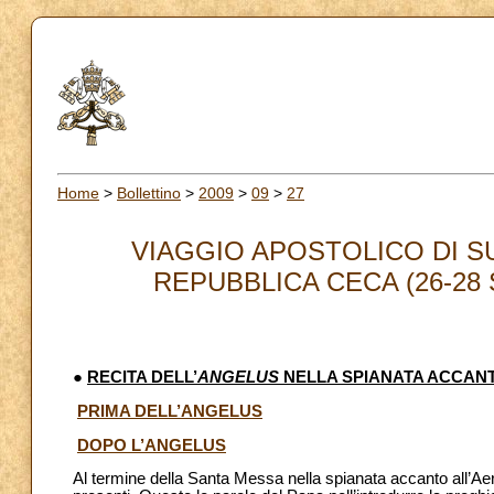
Home
>
Bollettino
>
2009
>
09
>
27
VIAGGIO APOSTOLICO DI S
REPUBBLICA CECA (26-28 S
●
RECITA DELL’
ANGELUS
NELLA SPIANATA ACCAN
PRIMA DELL’ANGELUS
DOPO L’ANGELUS
Al termine della Santa Messa nella spianata accanto all’Aero