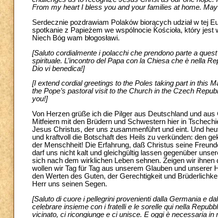
From my heart I bless you and your families at home. May 
Serdecznie pozdrawiam Polaków biorących udział w tej E
spotkanie z Papieżem we wspólnocie Kościoła, który jest
Niech Bóg wam błogosławi.
[Saluto cordialmente i polacchi che prendono parte a quest’
spirituale. L’incontro del Papa con la Chiesa che è nella Rep
Dio vi benedica!]
[I extend cordial greetings to the Poles taking part in this
the Pope’s pastoral visit to the Church in the Czech Republ
you!]
Von Herzen grüße ich die Pilger aus Deutschland und aus 
Mitfeiern mit den Brüdern und Schwestern hier in Tschechi
Jesus Christus, der uns zusammenführt und eint. Und heu
und kraftvoll die Botschaft des Heils zu verkünden: den g
der Menschheit! Die Erfahrung, daß Christus seine Freunde n
darf uns nicht kalt und gleichgültig lassen gegenüber uns
sich nach dem wirklichen Leben sehnen. Zeigen wir ihnen 
wollen wir Tag für Tag aus unserem Glauben und unserer Ho
den Werten des Guten, der Gerechtigkeit und Brüderlichke
Herr uns seinen Segen.
[Saluto di cuore i pellegrini provenienti dalla Germania e da
celebrare insieme con i fratelli e le sorelle qui nella Repubb
vicinato, ci ricongiunge e ci unisce. E oggi è necessaria 