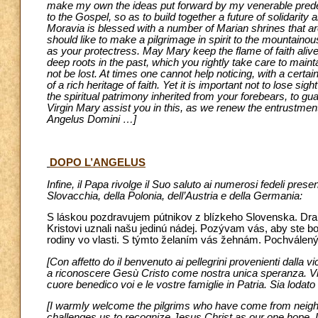
make my own the ideas put forward by my venerable predeces
to the Gospel, so as to build together a future of solidarity
Moravia is blessed with a number of Marian shrines that are
should like to make a pilgrimage in spirit to the mountain
as your protectress. May Mary keep the flame of faith alive in
deep roots in the past, which you rightly take care to maint
not be lost. At times one cannot help noticing, with a certa
of a rich heritage of faith. Yet it is important not to lose s
the spiritual patrimony inherited from your forebears, to gu
Virgin Mary assist you in this, as we renew the entrustment
Angelus Domini …]
DOPO L’ANGELUS
Infine, il Papa rivolge il Suo saluto ai numerosi fedeli prese
Slovacchia, della Polonia, dell’Austria e della Germania:
S láskou pozdravujem pútnikov z blízkeho Slovenska. Drah
Kristovi uznali našu jedinú nádej. Pozývam vás, aby ste b
rodiny vo vlasti. S týmto želaním vás žehnám. Pochválený
[Con affetto do il benvenuto ai pellegrini provenienti dalla vi
a riconoscere Gesù Cristo come nostra unica speranza. Vi 
cuore benedico voi e le vostre famiglie in Patria. Sia lodato
[I warmly welcome the pilgrims who have come from neighbo
challenges us to recognize Jesus Christ as our one hope. I 