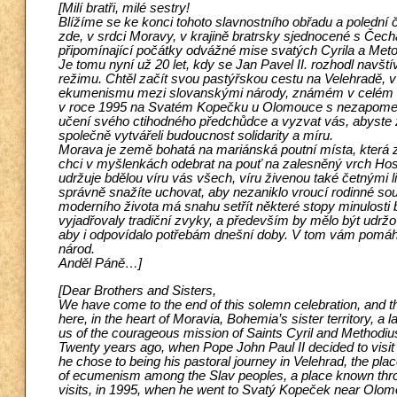
[Milí bratři, milé sestry!
Blížíme se ke konci tohoto slavnostního obřadu a polední 
zde, v srdci Moravy, v krajině bratrsky sjednocené s Čech
připomínající počátky odvážné mise svatých Cyrila a Meto
Je tomu nyní už 20 let, kdy se Jan Pavel II. rozhodl navšt
režimu. Chtěl začít svou pastýřskou cestu na Velehradě, 
ekumenismu mezi slovanskými národy, známém v celém kř
v roce 1995 na Svatém Kopečku u Olomouce s nezapomen
učení svého ctihodného předchůdce a vyzvat vás, abyste 
společně vytvářeli budoucnost solidarity a míru.
Morava je země bohatá na mariánská poutní místa, která 
chci v myšlenkách odebrat na pouť na zalesněný vrch Hos
udržuje bdělou víru vás všech, víru živenou také četnými l
správně snažíte uchovat, aby nezaniklo vroucí rodinné souž
moderního života má snahu setřít některé stopy minulosti bo
vyjadřovaly tradiční zvyky, a především by mělo být udrž
aby i odpovídalo potřebám dnešní doby. V tom vám pomáhej
národ.
Anděl Páně…]
[Dear Brothers and Sisters,
We have come to the end of this solemn celebration, and th
here, in the heart of Moravia, Bohemia’s sister territory, a
us of the courageous mission of Saints Cyril and Methodiu
Twenty years ago, when Pope John Paul II decided to visit 
he chose to being his pastoral journey in Velehrad, the p
of ecumenism among the Slav peoples, a place known throu
visits, in 1995, when he went to Svatý Kopeček near Olomou