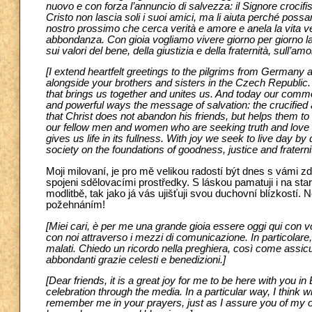
nuovo e con forza l’annuncio di salvezza: il Signore crocif
Cristo non lascia soli i suoi amici, ma li aiuta perché possa
nostro prossimo che cerca verità e amore e anela la vita ve
abbondanza. Con gioia vogliamo vivere giorno per giorno la
sui valori del bene, della giustizia e della fraternità, sull’
[I extend heartfelt greetings to the pilgrims from Germany 
alongside your brothers and sisters in the Czech Republic. 
that brings us together and unites us. And today our comm
and powerful ways the message of salvation: the crucified
that Christ does not abandon his friends, but helps them to 
our fellow men and women who are seeking truth and love a
gives us life in its fullness. With joy we seek to live day b
society on the foundations of goodness, justice and frater
Moji milovaní, je pro mě velikou radostí být dnes s vámi z
spojeni sdělovacími prostředky. S láskou pamatuji i na s
modlitbě, tak jako já vás ujišťuji svou duchovní blízkos
požehnáním!
[Miei cari, è per me una grande gioia essere oggi qui con v
con noi attraverso i mezzi di comunicazione. In particolare, 
malati. Chiedo un ricordo nella preghiera, così come assic
abbondanti grazie celesti e benedizioni.]
[Dear friends, it is a great joy for me to be here with you in
celebration through the media. In a particular way, I think wi
remember me in your prayers, just as I assure you of my 