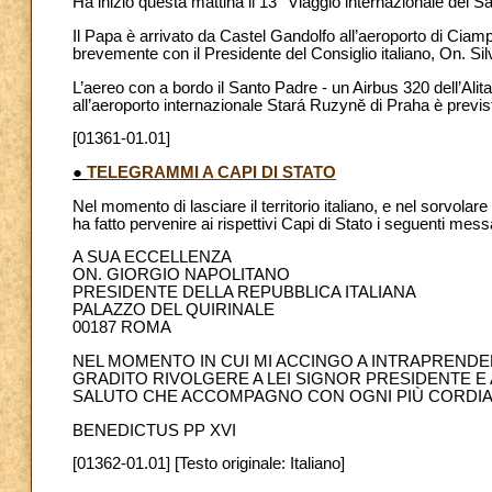
Ha inizio questa mattina il 13° Viaggio internazionale del 
Il Papa è arrivato da Castel Gandolfo all’aeroporto di Ciamp
brevemente con il Presidente del Consiglio italiano, On. Sil
L’aereo con a bordo il Santo Padre - un Airbus 320 dell’Alital
all’aeroporto internazionale Stará Ruzyně di Praha è previst
[01361-01.01]
●
TELEGRAMMI A CAPI DI STATO
Nel momento di lasciare il territorio italiano, e nel sorvola
ha fatto pervenire ai rispettivi Capi di Stato i seguenti messa
A SUA ECCELLENZA
ON. GIORGIO NAPOLITANO
PRESIDENTE DELLA REPUBBLICA ITALIANA
PALAZZO DEL QUIRINALE
00187 ROMA
NEL MOMENTO IN CUI MI ACCINGO A INTRAPRENDER
GRADITO RIVOLGERE A LEI SIGNOR PRESIDENTE E 
SALUTO CHE ACCOMPAGNO CON OGNI PIÙ CORDIALE
BENEDICTUS PP XVI
[01362-01.01] [Testo originale: Italiano]