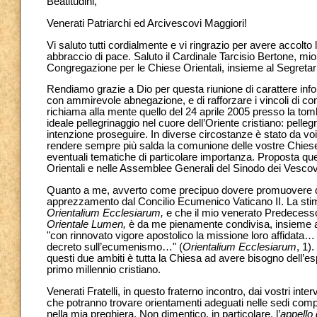
Beatitudini,
Venerati Patriarchi ed Arcivescovi Maggiori!
Vi saluto tutti cordialmente e vi ringrazio per avere accolto 
abbraccio di pace. Saluto il Cardinale Tarcisio Bertone, mio 
Congregazione per le Chiese Orientali, insieme al Segretario 
Rendiamo grazie a Dio per questa riunione di carattere info
con ammirevole abnegazione, e di rafforzare i vincoli di co
richiama alla mente quello del 24 aprile 2005 presso la tomba 
ideale pellegrinaggio nel cuore dell’Oriente cristiano: pelle
intenzione proseguire. In diverse circostanze è stato da vo
rendere sempre più salda la comunione delle vostre Chiese
eventuali tematiche di particolare importanza. Proposta que
Orientali e nelle Assemblee Generali del Sinodo dei Vescov
Quanto a me, avverto come precipuo dovere promuovere quell
apprezzamento dal Concilio Ecumenico Vaticano II. La stima
Orientalium Ecclesiarum,
e che il mio venerato Predecessor
Orientale Lumen,
è da me pienamente condivisa, insieme all
"con rinnovato vigore apostolico la missione loro affidata… di
decreto sull’ecumenismo…" (
Orientalium Ecclesiarum
, 1)
questi due ambiti è tutta la Chiesa ad avere bisogno dell’
primo millennio cristiano.
Venerati Fratelli, in questo fraterno incontro, dai vostri i
che potranno trovare orientamenti adeguati nelle sedi comp
nella mia preghiera. Non dimentico, in particolare, l’
appello 