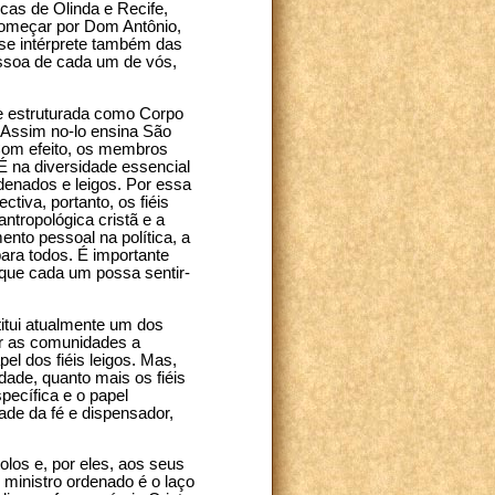
cas de Olinda e Recife,
começar por Dom Antônio,
se intérprete também das
ssoa de cada um de vós,
te estruturada como Corpo
 Assim no-lo ensina São
Com efeito, os membros
É na diversidade essencial
rdenados e leigos. Por essa
tiva, portanto, os fiéis
ntropológica cristã e a
nto pessoal na política, a
ara todos. É importante
a que cada um possa sentir-
itui atualmente um dos
ar as comunidades a
l dos fiéis leigos. Mas,
idade, quanto mais os fiéis
pecífica e o papel
ade da fé e dispensador,
los e, por eles, aos seus
ministro ordenado é o laço