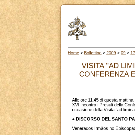
Home
>
Bollettino
>
2009
>
09
>
1
VISITA "AD LI
CONFERENZA EP
Alle ore 11.45 di questa mattina
XVI incontra i Presuli della Conf
occasione della Visita "ad limina
● DISCORSO DEL SANTO P
Venerados Irmãos no Episcopa