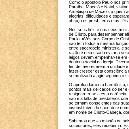
Como o apóstolo Paulo nos primó
Paraíba, Maceió e Natal, visitar
Arcebispo de Maceió, a quem a
alegrias, dificuldades e esper
abraço os presbíteros e os fié
Nos seus fiéis e nos seus mini
de Cristo, para desempenhar ef
Paulo: «Vós sois Corpo de Cris
não têm todos a mesma função: é
entre sacerdócio ministerial e 
razão é necessário evitar a secu
leigos devem empenhar-se em exp
doutrina social da Igreja. Div
fim de favorecerem a unidade e
fazer crescer esta consciência n
se motivado a agir segundo o se
O aprofundamento harmônico, co
pontos mais delicados do ser e 
resignarem-se a esta carência, 
não é a falta de presbíteros que
se tornam conscientes das suas 
insubstituível do sacerdote co
em nome de Cristo-Cabeça, dos
Sabemos que «a missão de salva
sucessores; eles recebem o Esp