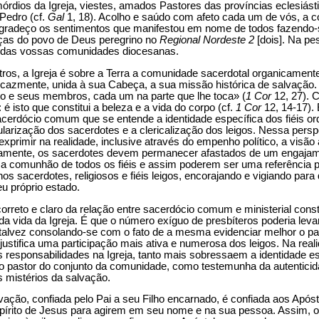
rdios da Igreja, viestes, amados Pastores das províncias eclesiásti
 Pedro (cf.
Gal
1, 18). Acolho e saúdo com afeto cada um de vós, a 
gradeço os sentimentos que manifestou em nome de todos fazendo-
anças do povo de Deus peregrino no
Regional Nordeste 2
[dois]. Na pe
is das vossas comunidades diocesanas.
stros, a Igreja é sobre a Terra a comunidade sacerdotal organicamen
icazmente, unida à sua Cabeça, a sua missão histórica de salvação.
to e seus membros, cada um na parte que lhe toca» (
1 Cor
12, 27). 
 isto que constitui a beleza e a vida do corpo (cf.
1 Cor
12, 14-17). 
sacerdócio comum que se entende a identidade específica dos fiéis o
larização dos sacerdotes e a clericalização dos leigos. Nessa perspec
rimir na realidade, inclusive através do empenho político, a visão a
ersamente, os sacerdotes devem permanecer afastados de um engajame
 a comunhão de todos os fiéis e assim poderem ser uma referência p
os sacerdotes, religiosos e fiéis leigos, encorajando e vigiando par
u próprio estado.
rreto e claro da relação entre sacerdócio comum e ministerial const
da vida da Igreja. É que o número exíguo de presbíteros poderia lev
talvez consolando-se com o fato de a mesma evidenciar melhor o pape
 justifica uma participação mais ativa e numerosa dos leigos. Na real
responsabilidades na Igreja, tanto mais sobressaem a identidade es
mo pastor do conjunto da comunidade, como testemunha da autenticid
 mistérios da salvação.
ção, confiada pelo Pai a seu Filho encarnado, é confiada aos Apósto
írito de Jesus para agirem em seu nome e na sua pessoa. Assim, o 