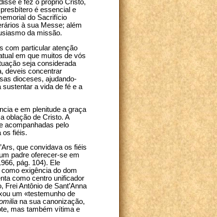
isse e fez o próprio Cristo,
 presbítero é essencial e
emorial do Sacrifício
erários à sua Messe; além
ntusiasmo da missão.
s com particular atenção
atual em que muitos de vós
ituação seja considerada
a, deveis concentrar
ssas dioceses, ajudando-
ustentar a vida de fé e a
cia e em plenitude a graça
 oblação de Cristo. A
mpre acompanhadas pelo
os fiéis.
Ars, que convidava os fiéis
 um padre oferecer-se em
1966, pág. 104). Ele
o como exigência do dom
enta como centro unificador
, Frei Antônio de Sant’Anna
deixou um «testemunho de
omilia
na sua canonização,
ote, mas também vítima e