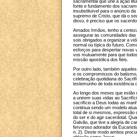
sacramental que une a ação litúr
fonte e fundamento dos sacram
insubstituível para o anúncio d
supremo de Cristo, que dá o se
disso, é preciso que os sacerdo
Amados Irmãos, tenho a certeza 
assegurar às comunidades das 
sois obrigados a organizar a vi
normal ou típica do futuro. Com
esforços para despertar novas 
vos mutuamente para que todos 
missão apostólica dos fiéis.
Por outro lado, também aquele
e os compromissos do batismo, 
celebração quotidiana do Sacrif
testemunho de toda existência q
Ao longo dos meses que estão de
a unirem suas vidas ao Sacrifí
sacrifício a Deus todas as manh
continua sendo um modelo atual
total de si mesmos, expressão d
do ser e do agir sacerdotal. Q
Galvão, que tive a alegria de c
fervoroso adorador da Eucarist
n. 2). Deste modo ambos procur