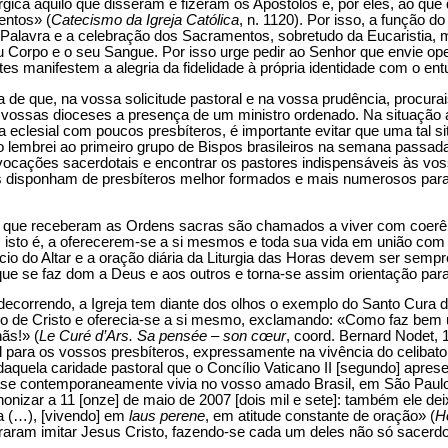
gica àquilo que disseram e fizeram os Apóstolos e, por eles, ao que d
entos» (
Catecismo da Igreja Católica
, n. 1120). Por isso, a função do
a Palavra e a celebração dos Sacramentos, sobretudo da Eucaristia, m
u Corpo e o seu Sangue. Por isso urge pedir ao Senhor que envie op
tes manifestem a alegria da fidelidade à própria identidade com o e
de que, na vossa solicitude pastoral e na vossa prudência, procurai
vossas dioceses a presença de um ministro ordenado. Na situação 
da eclesial com poucos presbíteros, é importante evitar que uma tal s
o lembrei ao primeiro grupo de Bispos brasileiros na semana passad
vocações sacerdotais e encontrar os pastores indispensáveis às vo
disponham de presbíteros melhor formados e mais numerosos para s
s que receberam as Ordens sacras são chamados a viver com coerên
isto é, a oferecerem-se a si mesmos e toda sua vida em união com a
ício do Altar e a oração diária da Liturgia das Horas devem ser se
ue se faz dom a Deus e aos outros e torna-se assim orientação para 
correndo, a Igreja tem diante dos olhos o exemplo do Santo Cura d’
cio de Cristo e oferecia-se a si mesmo, exclamando: «Como faz bem
ãs!» (
Le Curé d’Ars. Sa pensée – son cœur
, coord. Bernard Nodet, 
 para os vossos presbíteros, expressamente na vivência do celibat
aquela caridade pastoral que o Concílio Vaticano II [segundo] apres
uase contemporaneamente vivia no vosso amado Brasil, em São Paulo
anonizar a 11 [onze] de maio de 2007 [dois mil e sete]: também ele 
ia (…), [vivendo] em
laus perene
, em atitude constante de oração» (
H
aram imitar Jesus Cristo, fazendo-se cada um deles não só sacerd