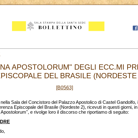
7
MINA APOSTOLORUM" DEGLI ECC.MI PR
ISCOPALE DEL BRASILE (NORDESTE 2)
[B0563]
, nella Sala del Concistoro del Palazzo Apostolico di Castel Gandolfo,
erenza Episcopale del Brasile (Nordeste 2), ricevuti in questi giorni, i
 Apostolorum", e rivolge loro il discorso che riportiamo di seguito:
ADRE
do,