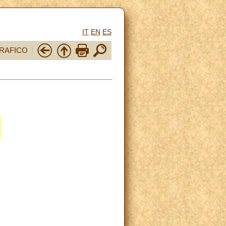
IT
EN
ES
RAFICO