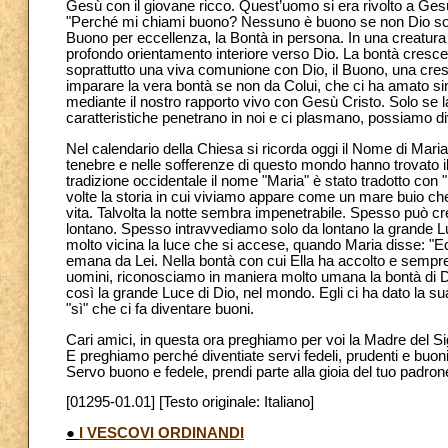
Gesù con il giovane ricco. Quest’uomo si era rivolto a Ge
"Perché mi chiami buono? Nessuno è buono se non Dio sol
Buono per eccellenza, la Bontà in persona. In una creatur
profondo orientamento interiore verso Dio. La bontà cresce 
soprattutto una viva comunione con Dio, il Buono, una crescen
imparare la vera bontà se non da Colui, che ci ha amato sino
mediante il nostro rapporto vivo con Gesù Cristo. Solo se la
caratteristiche penetrano in noi e ci plasmano, possiamo d
Nel calendario della Chiesa si ricorda oggi il Nome di Maria. 
tenebre e nelle sofferenze di questo mondo hanno trovato il
tradizione occidentale il nome "Maria" è stato tradotto con 
volte la storia in cui viviamo appare come un mare buio ch
vita. Talvolta la notte sembra impenetrabile. Spesso può cre
lontano. Spesso intravvediamo solo da lontano la grande Lu
molto vicina la luce che si accese, quando Maria disse: "E
emana da Lei. Nella bontà con cui Ella ha accolto e sempre d
uomini, riconosciamo in maniera molto umana la bontà di 
così la grande Luce di Dio, nel mondo. Egli ci ha dato la 
"sì" che ci fa diventare buoni.
Cari amici, in questa ora preghiamo per voi la Madre del Si
E preghiamo perché diventiate servi fedeli, prudenti e buoni 
Servo buono e fedele, prendi parte alla gioia del tuo padro
[01295-01.01] [Testo originale: Italiano]
●
I VESCOVI ORDINANDI