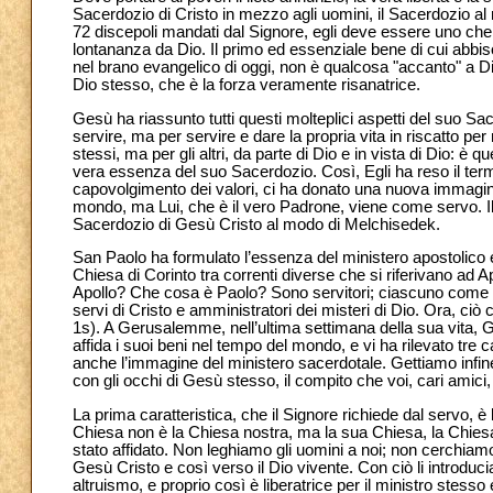
Sacerdozio di Cristo in mezzo agli uomini, il Sacerdozio al 
72 discepoli mandati dal Signore, egli deve essere uno che po
lontananza da Dio. Il primo ed essenziale bene di cui abbisog
nel brano evangelico di oggi, non è qualcosa "accanto" a 
Dio stesso, che è la forza veramente risanatrice.
Gesù ha riassunto tutti questi molteplici aspetti del suo Sac
servire, ma per servire e dare la propria vita in riscatto per 
stessi, ma per gli altri, da parte di Dio e in vista di Dio: è
vera essenza del suo Sacerdozio. Così, Egli ha reso il termi
capovolgimento dei valori, ci ha donato una nuova immagin
mondo, ma Lui, che è il vero Padrone, viene come servo. I
Sacerdozio di Gesù Cristo al modo di Melchisedek.
San Paolo ha formulato l’essenza del ministero apostolico e 
Chiesa di Corinto tra correnti diverse che si riferivano ad
Apollo? Che cosa è Paolo? Sono servitori; ciascuno come i
servi di Cristo e amministratori dei misteri di Dio. Ora, ciò 
1s). A Gerusalemme, nell’ultima settimana della sua vita, Ge
affida i suoi beni nel tempo del mondo, e vi ha rilevato tre c
anche l’immagine del ministero sacerdotale. Gettiamo infin
con gli occhi di Gesù stesso, il compito che voi, cari amici
La prima caratteristica, che il Signore richiede dal servo, è 
Chiesa non è la Chiesa nostra, ma la sua Chiesa, la Chiesa 
stato affidato. Non leghiamo gli uomini a noi; non cerchiam
Gesù Cristo e così verso il Dio vivente. Con ciò li introducia
altruismo, e proprio così è liberatrice per il ministro stesso