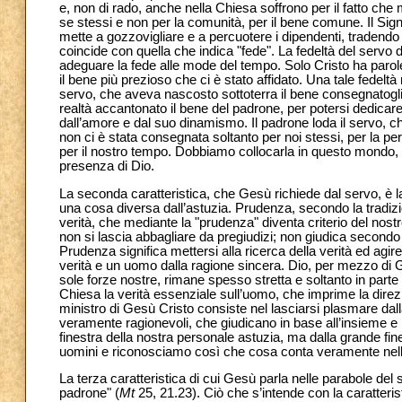
e, non di rado, anche nella Chiesa soffrono per il fatto che m
se stessi e non per la comunità, per il bene comune. Il Sig
mette a gozzovigliare e a percuotere i dipendenti, tradendo 
coincide con quella che indica "fede". La fedeltà del servo 
adeguare la fede alle mode del tempo. Solo Cristo ha parol
il bene più prezioso che ci è stato affidato. Una tale fedeltà 
servo, che aveva nascosto sottoterra il bene consegnatogli 
realtà accantonato il bene del padrone, per potersi dedicare
dall’amore e dal suo dinamismo. Il padrone loda il servo, che
non ci è stata consegnata soltanto per noi stessi, per la p
per il nostro tempo. Dobbiamo collocarla in questo mondo, a
presenza di Dio.
La seconda caratteristica, che Gesù richiede dal servo, è 
una cosa diversa dall’astuzia. Prudenza, secondo la tradizione
verità, che mediante la "prudenza" diventa criterio del nostr
non si lascia abbagliare da pregiudizi; non giudica secondo
Prudenza significa mettersi alla ricerca della verità ed ag
verità e un uomo dalla ragione sincera. Dio, per mezzo di Ges
sole forze nostre, rimane spesso stretta e soltanto in parte 
Chiesa la verità essenziale sull’uomo, che imprime la direzi
ministro di Gesù Cristo consiste nel lasciarsi plasmare dal
veramente ragionevoli, che giudicano in base all’insieme e n
finestra della nostra personale astuzia, ma dalla grande fine
uomini e riconosciamo così che cosa conta veramente nella
La terza caratteristica di cui Gesù parla nelle parabole del 
padrone" (
Mt
25, 21.23). Ciò che s’intende con la caratteris