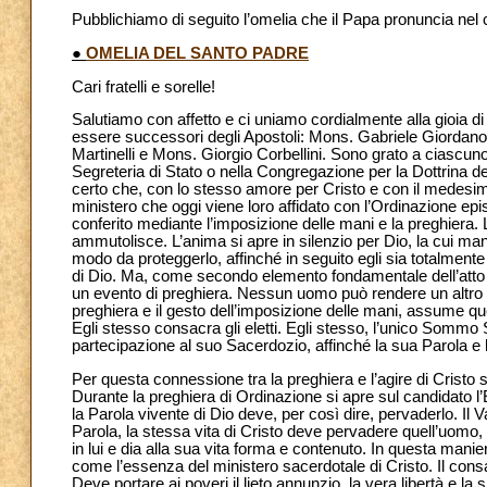
Pubblichiamo di seguito l’omelia che il Papa pronuncia nel
●
OMELIA DEL SANTO PADRE
Cari fratelli e sorelle!
Salutiamo con affetto e ci uniamo cordialmente alla gioia di 
essere successori degli Apostoli: Mons. Gabriele Giordan
Martinelli e Mons. Giorgio Corbellini. Sono grato a ciascuno
Segreteria di Stato o nella Congregazione per la Dottrina de
certo che, con lo stesso amore per Cristo e con il medesim
ministero che oggi viene loro affidato con l’Ordinazione e
conferito mediante l’imposizione delle mani e la preghiera. 
ammutolisce. L’anima si apre in silenzio per Dio, la cui ma
modo da proteggerlo, affinché in seguito egli sia totalmente 
di Dio. Ma, come secondo elemento fondamentale dell’atto 
un evento di preghiera. Nessun uomo può rendere un altro s
preghiera e il gesto dell’imposizione delle mani, assume qu
Egli stesso consacra gli eletti. Egli stesso, l’unico Sommo Sa
partecipazione al suo Sacerdozio, affinché la sua Parola e la
Per questa connessione tra la preghiera e l’agire di Cristo 
Durante la preghiera di Ordinazione si apre sul candidato l’Ev
la Parola vivente di Dio deve, per così dire, pervaderlo. Il 
Parola, la stessa vita di Cristo deve pervadere quell’uomo,
in lui e dia alla sua vita forma e contenuto. In questa manier
come l’essenza del ministero sacerdotale di Cristo. Il consa
Deve portare ai poveri il lieto annunzio, la vera libertà e la 