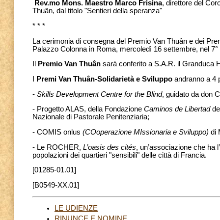
Rev.mo Mons. Maestro Marco Frisina
, direttore del Co
Thuân, dal titolo "Sentieri della speranza"
* * *
La cerimonia di consegna del Premio Van Thuân e dei Premi
Palazzo Colonna in Roma, mercoledì 16 settembre, nel 7° a
Il
Premio Van Thuân
sarà conferito a S.A.R. il Granduca 
I
Premi Van Thuân-Solidarietà e Sviluppo
andranno a 4 p
-
Skills Development Centre for the Blind
, guidato da don 
- Progetto ALAS, della Fondazione
Caminos de Libertad
del
Nazionale di Pastorale Penitenziaria;
- COMIS onlus
(COoperazione MIssionaria e Sviluppo)
di
- Le ROCHER,
L’oasis des cités
, un’associazione che ha l’
popolazioni dei quartieri "sensibili" delle città di Francia.
[01285-01.01]
[B0549-XX.01]
LE UDIENZE
RINUNCE E NOMINE