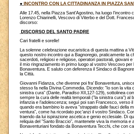
●
INCONTRO CON LA CITTADINANZA IN PIAZZA SA
Alle 17.45, nella Piazza Sant’Agostino, ha luogo l’incontro c
Lorenzo Chiarinelli, Vescovo di Viterbo e del Dott. Francesco
discorso:
DISCORSO DEL SANTO PADRE
Cari fratelli e sorelle!
La solenne celebrazione eucaristica di questa mattina a Vit
questo nostro incontro qui a Bagnoregio, praticamente la chiude
sacerdoti, religiosi e religiose, operatori pastorali, giovani 
il mio ringraziamento in primo luogo al vostro Vescovo
per 
Bonaventura. E saluto con deferenza il Sindaco di Bagnoregi
la Città.
Giovanni Fidanza, che divenne poi fra’ Bonaventura, unisce
stesso fa nella Divina Commedia. Dicendo: "Io son la vita 
sinistra cura" (Dante,
Paradiso
XII,127-129), sottolinea co
sempre la cura delle realtà temporali ("la sinistra cura") al
infanzia e l’adolescenza; seguì poi san Francesco, verso il
quando era bambino lo aveva "strappato dalle fauci della m
ventura", come ha ricordato poc’anzi il vostro Sindaco. Con
traendo da lui ispirazione ascetica e genio ecclesiale. Di qu
reliquia del "Santo Braccio", mantenete viva la memoria e a
Bonaventuriani fondato da Bonaventura Tecchi, che con cade