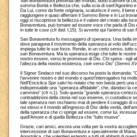
San Bonaventura presenta del mondo, dono d’amore di Dio ag
somma Bontà e Bellezza che, sulla scia di sant’Agostino e 
Da Lui, come da fonte originaria, scaturisce il vero, il bene 
raggiungere e quasi afferrare il Sommo Bene e in Lui trovar
oggi si riscoprisse la bellezza e il valore del creato alla luc
Bonaventura, può tornare ad essere voce che parla di Dio e 
in tutte le cose (cfr
ibid.
I,15). Si avverte qui l’animo di san 
San Bonaventura fu
messaggero di speranza
. Una bella i
dove paragona il movimento della speranza al volo dell’ucce
impiega tutte le sue forze. Rende, in un certo senso, tutto
san Bonaventura. Ma la speranza esige che tutte le nostre 
nostro essere, verso le promesse di Dio. Chi spera - egli aff
l’altezza della nostra esistenza, cioè verso Dio" (
Sermo XVI
Il Signor Sindaco nel suo discorso ha posto la domanda: "C
l’avvenire nostro e del mondo e quest’interrogativo ha mol
Nell’Enciclica
Spe salvi
ho notato che non basta però una qua
indispensabile una "speranza affidabile", che, dandoci la cer
cammino" (cfr n.1). Solo questa "grande speranza-certezza" 
contraddizioni della storia nel suo insieme, ci custodisce se
tale speranza non rischiamo mai di perdere il coraggio di co
noi stessi e il mondo all’ingresso di Dio: della verità, dell’a
della speranza che ci spinge ad essere, come lui, incessanti 
quell’Amore e di quella Bellezza che "tutto muove".
Grazie, cari amici, ancora una volta per la vostra accoglie
intercessione di san Bonaventura e specialmente di Maria, 
Apostolica, che volentieri estendo a tutti gli abitanti di quest