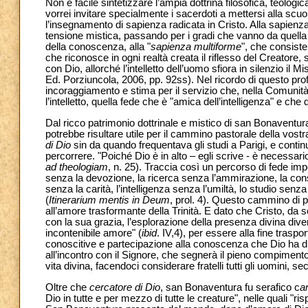
Non è facile sintetizzare l’ampia dottrina filosofica, teolo
vorrei invitare specialmente i sacerdoti a mettersi alla sc
l’insegnamento di sapienza radicata in Cristo. Alla sapienza
tensione mistica, passando per i gradi che vanno da quell
della conoscenza, alla "
sapienza multiforme
", che consiste 
che riconosce in ogni realtà creata il riflesso del Creatore, s
con Dio, allorché l’intelletto dell’uomo sfiora in silenzio il Mi
Ed. Porziuncola, 2006, pp. 92ss). Nel ricordo di questo pro
incoraggiamento e stima per il servizio che, nella Comunità
l’intelletto, quella fede che è "amica dell’intelligenza" e che
Dal ricco patrimonio dottrinale e mistico di san Bonaventura 
potrebbe risultare utile per il cammino pastorale della vost
di Dio
sin da quando frequentava gli studi a Parigi, e continuò
percorrere. "Poiché Dio è in alto – egli scrive - è necessario
ad theologiam
, n. 25). Traccia così un percorso di fede imp
senza la devozione, la ricerca senza l’ammirazione, la cons
senza la carità, l’intelligenza senza l’umiltà, lo studio sen
(
Itinerarium mentis in Deum
, prol. 4). Questo cammino di pu
all’amore trasformante della Trinità. E dato che Cristo, d
con la sua grazia, l’esplorazione della presenza divina dive
incontenibile amore" (
ibid
. IV,4), per essere alla fine trasp
conoscitive e partecipazione alla conoscenza che Dio ha 
all’incontro con il Signore, che segnerà il pieno compimento d
vita divina, facendoci considerare fratelli tutti gli uomini,
Oltre che
cercatore di Dio
, san Bonaventura fu serafico c
a
Dio in tutte e per mezzo di tutte le creature", nelle quali "r