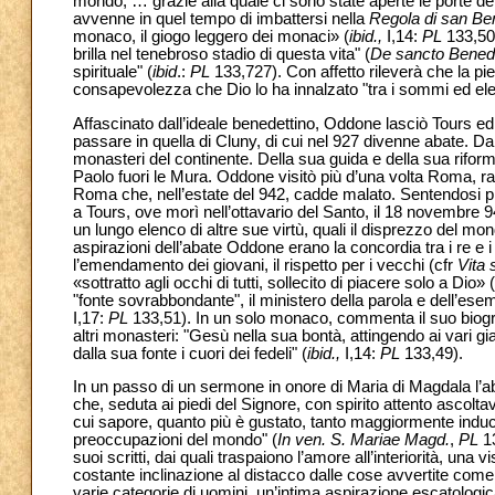
mondo, … grazie alla quale ci sono state aperte le porte de
avvenne in quel tempo di imbattersi nella
Regola di san
Be
monaco, il giogo leggero dei monaci» (
ibid.,
I,14:
PL
133,50
brilla nel tenebroso stadio di questa vita" (
De sancto Bened
spirituale" (
ibid
.:
PL
133,727). Con affetto rileverà che la pie
consapevolezza che Dio lo ha innalzato "tra i sommi ed elet
Affascinato dall’ideale benedettino, Oddone lasciò Tours 
passare in quella di Cluny, di cui nel 927 divenne abate. Da 
monasteri del continente. Della sua guida e della sua riforma
Paolo fuori le Mura. Oddone visitò più d’una volta Roma, 
Roma che, nell’estate del 942, cadde malato. Sentendosi pro
a Tours, ove morì nell’ottavario del Santo, il 18 novembre 942
un lungo elenco di altre sue virtù, quali il disprezzo del mo
aspirazioni dell’abate Oddone erano la concordia tra i re e i
l’emendamento dei giovani, il rispetto per i vecchi (cfr
Vita 
«sottratto agli occhi di tutti, sollecito di piacere solo a Dio» (
"fonte sovrabbondante", il ministero della parola e dell
I,17:
PL
133,51). In un solo monaco, commenta il suo biograf
altri monasteri: "Gesù nella sua bontà, attingendo ai vari gi
dalla sua fonte i cuori dei fedeli" (
ibid.,
I,14:
PL
133,49).
In un passo di un sermone in onore di Maria di Magdala l’ab
che, seduta ai piedi del Signore, con spirito attento ascoltav
cui sapore, quanto più è gustato, tanto maggiormente induce 
preoccupazioni del mondo" (
In ven. S. Mariae Magd.
,
PL
1
suoi scritti, dai quali traspaiono l’amore all’interiorità, una
costante inclinazione al distacco dalle cose avvertite come f
varie categorie di uomini, un’intima aspirazione escatolog