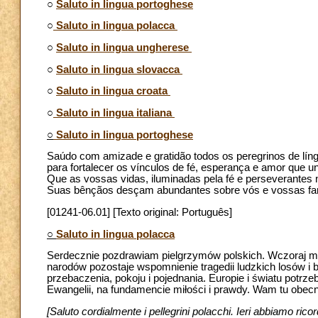
○
Saluto in lingua portoghese
○
Saluto in lingua polacca
○
Saluto in lingua ungherese
○
Saluto in lingua slovacca
○
Saluto in lingua croata
○
Saluto in lingua italiana
○
Saluto in lingua portoghese
Saúdo com amizade e gratidão todos os peregrinos de lí
para fortalecer os vínculos de fé, esperança e amor que u
Que as vossas vidas, iluminadas pela fé e perseverante
Suas bênçãos desçam abundantes sobre vós e vossas fam
[01241-06.01] [Texto original: Português]
○
Saluto in lingua polacca
Serdecznie pozdrawiam pielgrzymów polskich. Wczoraj mi
narodów pozostaje wspomnienie tragedii ludzkich losów i 
przebaczenia, pokoju i pojednania. Europie i światu potrze
Ewangelii, na fundamencie miłości i prawdy. Wam tu obecn
[Saluto cordialmente i pellegrini polacchi. Ieri abbiamo ricor