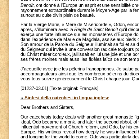
Benoît
, ont donné à l’Europe un esprit et une sensibilité chr
rayonnement extraordinaire durant le Moyen-Age par la ferv
surtout au culte divin plein de beauté.
Par la Vierge Marie, « Mère de Miséricorde », Odon, encore 
après, s’illuminera avec la
Règle de Saint Benoît
qu’il déco
exerça une forte influence sur les monastères d’Europe dont
dans l’expérience de Marie de Magdala, assise aux pieds d
Son amour de la Parole du Seigneur illuminait sa foi et sa
du Seigneur qui invite à une conversion radicale toujours p
du Christ miséricordieux, jaillissait en lui une joie et une 
ses frères moines mais aussi les fidèles laïcs de son temp
J’accueille avec joie les pèlerins francophones. Je salue p
accompagnateurs ainsi que les nombreux pèlerins du dioc
vous tous suivre généreusement le Christ chaque jour. Qu
[01237-03.01] [Texte original: Français]
○
Sintesi della catechesi in lingua inglese
Dear Brothers and Sisters,
Our catechesis today deals with another great monastic fig
ideal, Odo became a monk, and later the second abbot, of C
influential movement of Church reform, and Odo, by his exa
Europe. His writings reveal how deeply he was influenced 
and longing for the world to come. Odo was particularly de