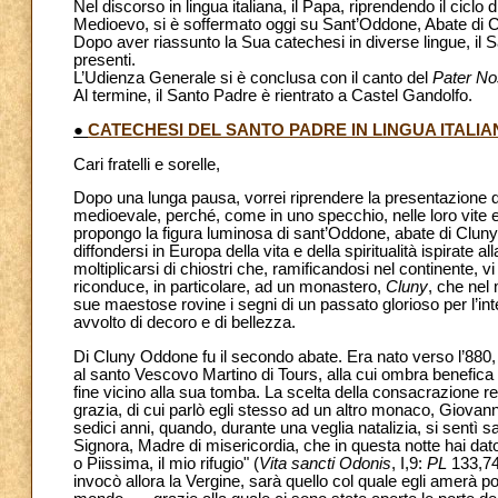
Nel discorso in lingua italiana, il Papa, riprendendo il ciclo
Medioevo, si è soffermato oggi su Sant’Oddone, Abate di C
Dopo aver riassunto la Sua catechesi in diverse lingue, il San
presenti.
L’Udienza Generale si è conclusa con il canto del
Pater No
Al termine, il Santo Padre è rientrato a Castel Gandolfo.
●
CATECHESI DEL SANTO PADRE IN LINGUA ITALIA
Cari fratelli e sorelle,
Dopo una lunga pausa, vorrei riprendere la presentazione de
medioevale, perché, come in uno specchio, nelle loro vite e 
propongo la figura luminosa di sant’Oddone, abate di Cluny
diffondersi in Europa della vita e della spiritualità ispirate al
moltiplicarsi di chiostri che, ramificandosi nel continente, vi
riconduce, in particolare, ad un monastero,
Cluny
, che nel 
sue maestose rovine i segni di un passato glorioso per l’inte
avvolto di decoro e di bellezza.
Di Cluny Oddone fu il secondo abate. Era nato verso l’880, a
al santo Vescovo Martino di Tours, alla cui ombra benefica 
fine vicino alla sua tomba. La scelta della consacrazione re
grazia, di cui parlò egli stesso ad un altro monaco, Giovann
sedici anni, quando, durante una veglia natalizia, si sentì 
Signora, Madre di misericordia, che in questa notte hai dato 
o Piissima, il mio rifugio" (
Vita sancti Odonis
, I,9:
PL
133,747
invocò allora la Vergine, sarà quello col quale egli amerà