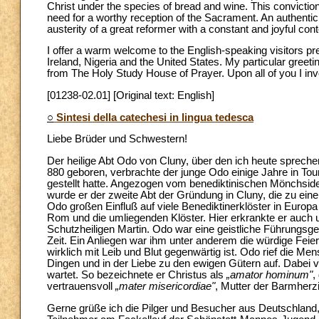
Christ under the species of bread and wine. This conviction 
need for a worthy reception of the Sacrament. An authentic 
austerity of a great reformer with a constant and joyful cont
I offer a warm welcome to the English-speaking visitors pr
Ireland, Nigeria and the United States. My particular greeti
from The Holy Study House of Prayer. Upon all of you I in
[01238-02.01] [Original text: English]
○
Sintesi della catechesi in lingua tedesca
Liebe Brüder und Schwestern!
Der heilige Abt Odo von Cluny, über den ich heute sprech
880 geboren, verbrachte der junge Odo einige Jahre in Tou
gestellt hatte. Angezogen vom benediktinischen Mönchsideal
wurde er der zweite Abt der Gründung in Cluny, die zu ein
Odo großen Einfluß auf viele Benediktinerklöster in Euro
Rom und die umliegenden Klöster. Hier erkrankte er auch u
Schutzheiligen Martin. Odo war eine geistliche Führungsges
Zeit. Ein Anliegen war ihm unter anderem die würdige Feier
wirklich mit Leib und Blut gegenwärtig ist. Odo rief die M
Dingen und in der Liebe zu den ewigen Gütern auf. Dabei ve
wartet. So bezeichnete er Christus als
„amator hominum"
,
vertrauensvoll
„mater misericordiae"
, Mutter der Barmherzi
Gerne grüße ich die Pilger und Besucher aus Deutschland,