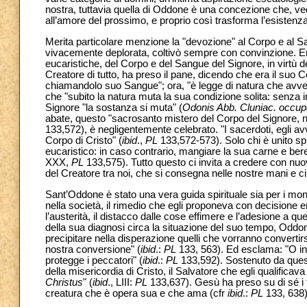
nostra, tuttavia quella di Oddone è una concezione che, veden
all’amore del prossimo, e proprio così trasforma l’esistenza
Merita particolare menzione la "devozione" al Corpo e al S
vivacemente deplorata, coltivò sempre con convinzione. Era
eucaristiche, del Corpo e del Sangue del Signore, in virtù de
Creatore di tutto, ha preso il pane, dicendo che era il suo Co
chiamandolo suo Sangue"; ora, "è legge di natura che avve
che "subito la natura muta la sua condizione solita: senza in
Signore "la sostanza si muta" (
Odonis Abb. Cluniac. occup
abate, questo "sacrosanto mistero del Corpo del Signore, n
133,572),
è negligentemente celebrato. "I sacerdoti, egli a
Corpo di Cristo" (
ibid
.,
PL
133,572-573). Solo chi è unito s
eucaristico: in caso contrario, mangiare la sua carne e b
XXX,
PL
133,575). Tutto questo ci invita a credere con nuo
del Creatore tra noi, che si consegna nelle nostre mani e ci
Sant’Oddone è stato una vera guida spirituale sia per i monaci
nella società, il rimedio che egli proponeva con decisione er
l’austerità, il distacco dalle cose effimere e l’adesione a que
della sua diagnosi circa la situazione del suo tempo, Oddo
precipitare nella disperazione quelli che vorranno convertir
nostra conversione" (
ibid
.:
PL
133, 563). Ed esclama: "O inef
protegge i peccatori" (
ibid
.:
PL
133,592). Sostenuto da ques
della misericordia di Cristo, il Salvatore che egli qualifi
Christus
" (
ibid
., LIII:
PL
133,637).
Gesù ha preso su di sé i f
creatura che è opera sua e che ama (cfr
ibid
.:
PL
133, 638)