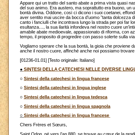
Appare qui un tratto del santo abate a prima vista quasi nasc
del suo animo. Era austero, ma soprattutto era buono, un 
bontà divina. Oddone, così ci dicono i suoi coetanei, effonde
aver sentito mai uscire da bocca d’uomo "tanta dolcezza di
canto i fanciulli che incontrava lungo la strada per poi far 
esultanza…, la sua ilarità infondeva nel nostro cuore un’inti
amabile abate medioevale, appassionato di riforma, con azi
tempo, il proposito di progredire con passo solerte sulla via
Vogliamo sperare che la sua bontà, la gioia che proviene dall
anche il nostro cuore, affinché anche noi possiamo trovare l
[01236-01.01] [Testo originale: Italiano]
●
SINTESI DELLA CATECHESI NELLE DIVERSE LING
○
Sintesi della catechesi in lingua francese
○
Sintesi della catechesi in lingua inglese
○
Sintesi della catechesi in lingua tedesca
○
Sintesi della catechesi in lingua spagnola
○
Sintesi della catechesi in lingua francese
Chers Frères et Sœurs,
Saint Odon, né vers l’an 880, se trouve au cœur de la prodi