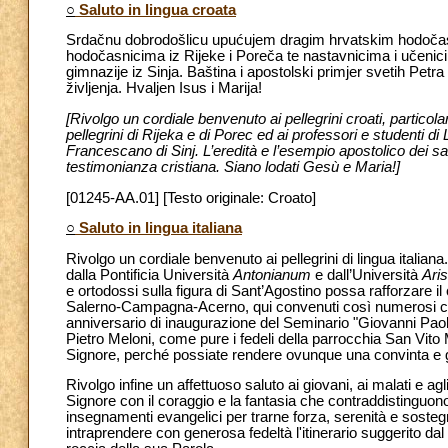
○
Saluto in lingua croata
Srdačnu dobrodošlicu upućujem dragim hrvatskim hodočasni
hodočasnicima iz Rijeke i Poreča te nastavnicima i učenic
gimnazije iz Sinja. Baština i apostolski primjer svetih Pet
življenja. Hvaljen Isus i Marija!
[Rivolgo un cordiale benvenuto ai pellegrini croati, particola
pellegrini di Rijeka e di Porec ed ai professori e studenti 
Francescano di Sinj. L’eredità e l’esempio apostolico dei san
testimonianza cristiana. Siano lodati Gesù e Maria!]
[01245-AA.01] [Testo originale: Croato]
○
Saluto in lingua italiana
Rivolgo un cordiale benvenuto ai pellegrini di lingua italiana
dalla Pontificia Università
Antonianum
e dall’Università
Ari
e ortodossi sulla figura di Sant’Agostino possa rafforzare i
Salerno-Campagna-Acerno, qui convenuti così numerosi con
anniversario di inaugurazione del Seminario "Giovanni Paol
Pietro Meloni, come pure i fedeli della parrocchia San Vito M
Signore, perché possiate rendere ovunque una convinta e 
Rivolgo infine un affettuoso saluto ai giovani, ai malati e agl
Signore con il coraggio e la fantasia che contraddistinguono 
insegnamenti evangelici per trarne forza, serenità e sostegn
intraprendere con generosa fedeltà l'itinerario suggerito dal 