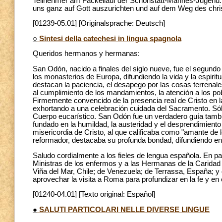
Teilnehmer am Fackellauf der Schönstatt-Mannes-Jugend. 
uns ganz auf Gott auszurichten und auf dem Weg des chris
[01239-05.01] [Originalsprache: Deutsch]
○
Sintesi della catechesi in lingua spagnola
Queridos hermanos y hermanas:
San Odón, nacido a finales del siglo nueve, fue el segundo 
los monasterios de Europa, difundiendo la vida y la espirit
destacan la paciencia, el desapego por las cosas terrenale
al cumplimiento de los mandamientos, la atención a los pob
Firmemente convencido de la presencia real de Cristo en la
exhortando a una celebración cuidada del Sacramento. Sólo
Cuerpo eucarístico. San Odón fue un verdadero guía tambié
fundado en la humildad, la austeridad y el desprendimient
misericordia de Cristo, al que calificaba como "amante de
reformador, destacaba su profunda bondad, difundiendo en 
Saludo cordialmente a los fieles de lengua española. En par
Ministras de los enfermos y a las Hermanas de la Caridad
Viña del Mar, Chile; de Venezuela; de Terrassa, España; y 
aprovechar la visita a Roma para profundizar en la fe y en 
[01240-04.01] [Texto original: Español]
●
SALUTI PARTICOLARI NELLE DIVERSE LINGUE