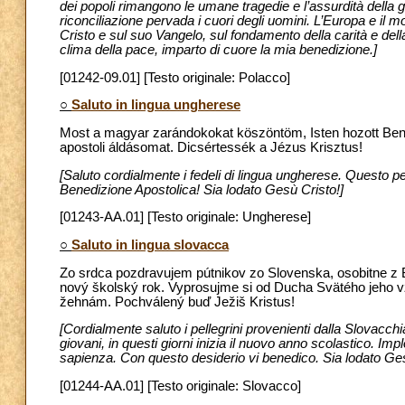
dei popoli rimangono le umane tragedie e l’assurdità della g
riconciliazione pervada i cuori degli uomini. L’Europa e il
Cristo e sul suo Vangelo, sul fondamento della carità e della 
clima della pace, imparto di cuore la mia benedizione.]
[01242-09.01] [Testo originale: Polacco]
○
Saluto in lingua ungherese
Most a magyar zarándokokat köszöntöm, Isten hozott Benn
apostoli áldásomat. Dicsértessék a Jézus Krisztus!
[Saluto cordialmente i fedeli di lingua ungherese. Questo pe
Benedizione Apostolica! Sia lodato Gesù Cristo!]
[01243-AA.01] [Testo originale: Ungherese]
○
Saluto in lingua slovacca
Zo srdca pozdravujem pútnikov zo Slovenska, osobitne z Bra
nový školský rok. Vyprosujme si od Ducha Svätého jeho 
žehnám. Pochválený buď Ježiš Kristus!
[Cordialmente saluto i pellegrini provenienti dalla Slovacchia,
giovani, in questi giorni inizia il nuovo anno scolastico. Imp
sapienza. Con questo desiderio vi benedico. Sia lodato Ges
[01244-AA.01] [Testo originale: Slovacco]