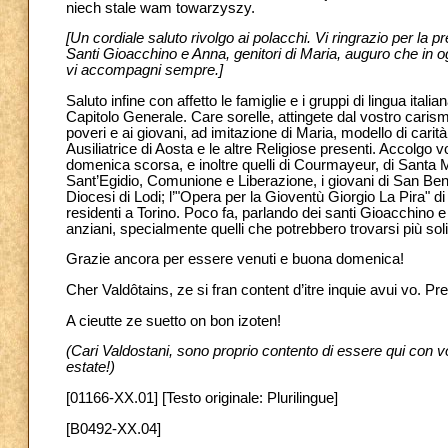
niech stale wam towarzyszy.
[Un cordiale saluto rivolgo ai polacchi. Vi ringrazio per la pr
Santi Gioacchino e Anna, genitori di Maria, auguro che in ogn
vi accompagni sempre.]
Saluto infine con affetto le famiglie e i gruppi di lingua italia
Capitolo Generale. Care sorelle, attingete dal vostro caris
poveri e ai giovani, ad imitazione di Maria, modello di cari
Ausiliatrice di Aosta e le altre Religiose presenti. Accolgo 
domenica scorsa, e inoltre quelli di Courmayeur, di Santa M
Sant’Egidio, Comunione e Liberazione, i giovani di San Ben
Diocesi di Lodi; l’"Opera per la Gioventù Giorgio La Pira" di
residenti a Torino. Poco fa, parlando dei santi Gioacchino e 
anziani, specialmente quelli che potrebbero trovarsi più soli e
Grazie ancora per essere venuti e buona domenica!
Cher Valdôtains, ze si fran content d’itre inquie avui vo. Pre
A cieutte ze suetto on bon izoten!
(Cari Valdostani, sono proprio contento di essere qui con v
estate!)
[01166-XX.01] [Testo originale: Plurilingue]
[B0492-XX.04]