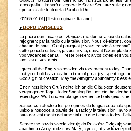
Gioacchino tutti i nonni del mondo, indirizzando ad essi u
iconografia – imparò a leggere le Sacre Scritture sulle gino
speranza alle fonti della Parola di Dio.
[01165-01.01] [Testo originale: Italiano]
●
DOPO L’ANGELUS
La prière dominicale de l’
Angélus
me donne la joie de salue
rejoignent par la radio ou la télévision. Nous célébrons, 
chacun de nous. C’est pourquoi je vous convie à reconnaî
cette période estivale, je vous invite, suivant l’exemple du 
vos vacances car Lui Il reste présent à vos côtés et Il v
familles et vos amis !
I greet all the English-speaking visitors present today. Th
that your holidays may be a time of great joy, spent togethe
God’s gift of creation. May the Almighty abundantly bless 
Einen herzlichen Gruß richte ich an die Gläubigen deuts
vergangenen Tage. Jeder Sonntag lädt uns ein, bei der heil
lebendiges Wort und empfangen seinen Leib als geistliche
Saludo con afecto a los peregrinos de lengua española qu
unido a nosotros a través de la radio y la televisión. Invit
para dar testimonio del amor infinito que tiene a todos. Fel
Serdeczne pozdrowienie kieruję do Polaków. Dziękuję wam
Joachima i Anny, rodziców Maryi, życzę, aby w każdej rod