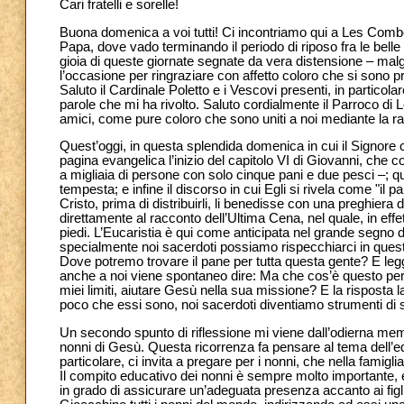
Cari fratelli e sorelle!
Buona domenica a voi tutti! Ci incontriamo qui a Les Combe
Papa, dove vado terminando il periodo di riposo fra le bel
gioia di queste giornate segnate da vera distensione – malgr
l’occasione per ringraziare con affetto coloro che si sono 
Saluto il Cardinale Poletto e i Vescovi presenti, in partico
parole che mi ha rivolto. Saluto cordialmente il Parroco di Les 
amici, come pure coloro che sono uniti a noi mediante la rad
Quest’oggi, in questa splendida domenica in cui il Signore 
pagina evangelica l’inizio del capitolo VI di Giovanni, che
a migliaia di persone con solo cinque pani e due pesci –; qu
tempesta; e infine il discorso in cui Egli si rivela come "il p
Cristo, prima di distribuirli, li benedisse con una preghiera 
direttamente al racconto dell’Ultima Cena, nel quale, in effett
piedi. L’Eucaristia è qui come anticipata nel grande segno 
specialmente noi sacerdoti possiamo rispecchiarci in ques
Dove potremo trovare il pane per tutta questa gente? E le
anche a noi viene spontaneo dire: Ma che cos’è questo per 
miei limiti, aiutare Gesù nella sua missione? E la risposta l
poco che essi sono, noi sacerdoti diventiamo strumenti di sa
Un secondo spunto di riflessione mi viene dall’odierna mem
nonni di Gesù. Questa ricorrenza fa pensare al tema dell’e
particolare, ci invita a pregare per i nonni, che nella famigli
Il compito educativo dei nonni è sempre molto importante, e 
in grado di assicurare un’adeguata presenza accanto ai figli,