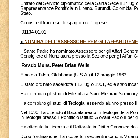
Entrato del Servizio diplomatico della Santa Sede il 1° lug
Rappresentanze Pontificie in Libano, Burundi, Colombia, Polo
Stato.
Conosce il francese, lo spagnolo e l’inglese.
[01134-01.01]
●
NOMINA DELL’ASSESSORE PER GLI AFFARI GENE
Il Santo Padre ha nominato Assessore per gli Affari General
Consigliere di Nunziatura presso la Sezione per gli Affari Ge
Rev.do Mons. Peter Brian Wells
È nato a Tulsa, Oklahoma (U.S.A.) il 12 maggio 1963.
È stato ordinato sacerdote il 12 luglio 1991, ed è stato incar
Ha compiuto gli studi di Filosofia a Saint Meinrad Seminary 
Ha compiuto gli studi di Teologia, essendo alunno presso 
Nel 1990, ha ottenuto il Baccalaureato in Teologia della 
in Teologia presso il Pontificio Istituto Giovani Paolo II per
Ha ottenuto la Licenza e il Dottorato in Diritto Canonico da
Dopo l'ordinazione, ha ricoperto i seguenti incarichi: Vicari