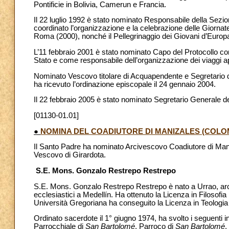
Pontificie in Bolivia, Camerun e Francia.
Il 22 luglio 1992 è stato nominato Responsabile della Sezion
coordinato l’organizzazione e la celebrazione delle Giornat
Roma (2000), nonché il Pellegrinaggio dei Giovani d’Europa
L’11 febbraio 2001 è stato nominato Capo del Protocollo con 
Stato e come responsabile dell’organizzazione dei viaggi a
Nominato Vescovo titolare di Acquapendente e Segretario de
ha ricevuto l’ordinazione episcopale il 24 gennaio 2004.
Il 22 febbraio 2005 è stato nominato Segretario Generale de
[01130-01.01]
●
NOMINA DEL COADIUTORE DI MANIZALES (COLO
Il Santo Padre ha nominato Arcivescovo Coadiutore di Ma
Vescovo di Girardota.
S.E. Mons. Gonzalo Restrepo Restrepo
S.E. Mons. Gonzalo Restrepo Restrepo è nato a Urrao, arcid
ecclesiastici a Medellín. Ha ottenuto la Licenza in Filosofia
Università Gregoriana ha conseguito la Licenza in Teologia e 
Ordinato sacerdote il 1° giugno 1974, ha svolto i seguenti i
Parrocchiale di
San Bartolomé
, Parroco di
San Bartolomé
,