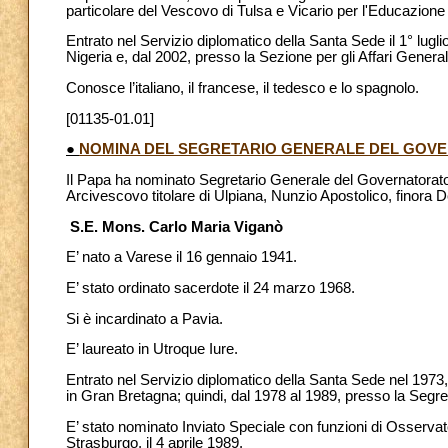
particolare del Vescovo di Tulsa e Vicario per l'Educazione
Entrato nel Servizio diplomatico della Santa Sede il 1° lugli
Nigeria e, dal 2002, presso la Sezione per gli Affari Generali
Conosce l’italiano, il francese, il tedesco e lo spagnolo.
[01135-01.01]
●
NOMINA DEL SEGRETARIO GENERALE DEL GOVE
Il Papa ha nominato Segretario Generale del Governatorato 
Arcivescovo titolare di Ulpiana, Nunzio Apostolico, finora 
S.E. Mons. Carlo Maria Viganò
E’ nato a Varese il 16 gennaio 1941.
E’ stato ordinato sacerdote il 24 marzo 1968.
Si è incardinato a Pavia.
E’ laureato in Utroque Iure.
Entrato nel Servizio diplomatico della Santa Sede nel 1973,
in Gran Bretagna; quindi, dal 1978 al 1989, presso la Segret
E’ stato nominato Inviato Speciale con funzioni di Osserv
Strasburgo, il 4 aprile 1989.