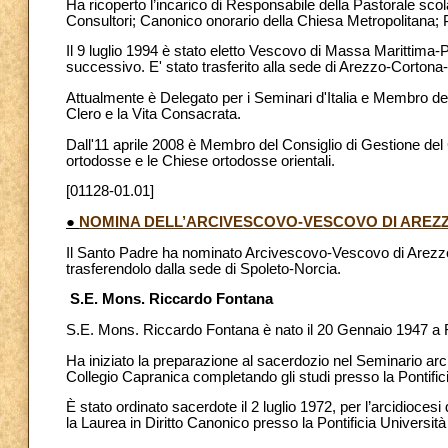
Ha ricoperto l’incarico di Responsabile della Pastorale sco
Consultori; Canonico onorario della Chiesa Metropolitana; 
Il 9 luglio 1994 è stato eletto Vescovo di Massa Marittima-
successivo. E' stato trasferito alla sede di Arezzo-Corton
Attualmente è Delegato per i Seminari d'Italia e Membro de
Clero e la Vita Consacrata.
Dall'11 aprile 2008 è Membro del Consiglio di Gestione del 
ortodosse e le Chiese ortodosse orientali.
[01128-01.01]
●
NOMINA DELL’ARCIVESCOVO-VESCOVO DI AREZ
Il Santo Padre ha nominato Arcivescovo-Vescovo di Arezzo
trasferendolo dalla sede di Spoleto-Norcia.
S.E. Mons. Riccardo Fontana
S.E. Mons. Riccardo Fontana è nato il 20 Gennaio 1947 a Fo
Ha iniziato la preparazione al sacerdozio nel Seminario ar
Collegio Capranica completando gli studi presso la Pontific
È stato ordinato sacerdote il 2 luglio 1972, per l’arcidioces
la Laurea in Diritto Canonico presso la Pontificia Universit