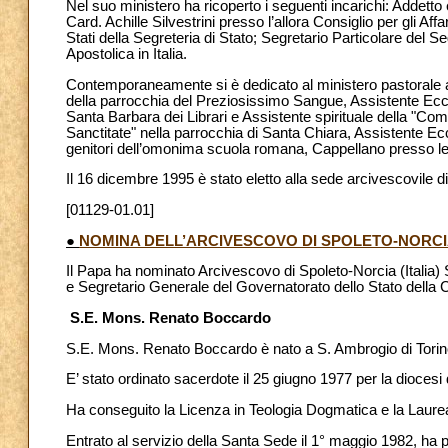
Nel suo ministero ha ricoperto i seguenti incarichi: Addetto 
Card. Achille Silvestrini presso l’allora Consiglio per gli Af
Stati della Segreteria di Stato; Segretario Particolare del 
Apostolica in Italia.
Contemporaneamente si è dedicato al ministero pastorale
della parrocchia del Preziosissimo Sangue, Assistente Eccl
Santa Barbara dei Librari e Assistente spirituale della "Co
Sanctitate" nella parrocchia di Santa Chiara, Assistente Ecc
genitori dell’omonima scuola romana, Cappellano presso le 
Il 16 dicembre 1995 è stato eletto alla sede arcivescovile 
[01129-01.01]
●
NOMINA DELL’ARCIVESCOVO DI SPOLETO-NORCIA 
Il Papa ha nominato Arcivescovo di Spoleto-Norcia (Italia
e Segretario Generale del Governatorato dello Stato della C
S.E. Mons. Renato Boccardo
S.E. Mons. Renato Boccardo è nato a S. Ambrogio di Torino 
E’ stato ordinato sacerdote il 25 giugno 1977 per la diocesi
Ha conseguito la Licenza in Teologia Dogmatica e la Laurea
Entrato al servizio della Santa Sede il 1° maggio 1982, h