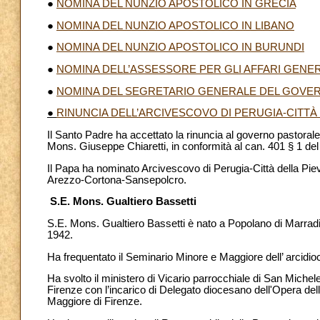
●
NOMINA DEL NUNZIO APOSTOLICO IN GRECIA
●
NOMINA DEL NUNZIO APOSTOLICO IN LIBANO
●
NOMINA DEL NUNZIO APOSTOLICO IN BURUNDI
●
NOMINA DELL’ASSESSORE PER GLI AFFARI GENER
●
NOMINA DEL SEGRETARIO GENERALE DEL GOVER
●
RINUNCIA DELL’ARCIVESCOVO DI PERUGIA-CITTÀ 
Il Santo Padre ha accettato la rinuncia al governo pastorale 
Mons. Giuseppe Chiaretti, in conformità al can. 401 § 1 del
Il Papa ha nominato Arcivescovo di Perugia-Città della Pieve
Arezzo-Cortona-Sansepolcro.
S.E. Mons. Gualtiero Bassetti
S.E. Mons. Gualtiero Bassetti è nato a Popolano di Marradi, 
1942.
Ha frequentato il Seminario Minore e Maggiore dell’ arcidio
Ha svolto il ministero di Vicario parrocchiale di San Michel
Firenze con l’incarico di Delegato diocesano dell'Opera d
Maggiore di Firenze.