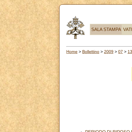
SALA STAMPA
VAT
Home
>
Bollettino
>
2009
>
07
>
1
PERIODO DI RIPOSO 