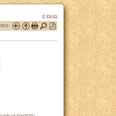
IT
EN
ES
FICO
 (VALLE D’AOSTA)