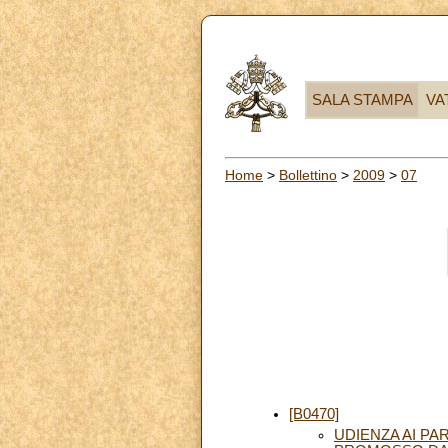
SALA STAMPA
VA
Home
>
Bollettino
>
2009
>
07
[B0470]
UDIENZA AI PA