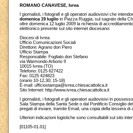
ROMANO CANAVESE, Ivrea
I giornalisti, i fotografi e gli operatori audiovisivi che inten
domenica 19 luglio
in Piazza Ruggia, sul sagrato della C
oltre domenica 12 luglio 2009 la richiesta di accreditamento
elettronico presente sul sito internet diocesano:
Diocesi di Ivrea
Ufficio Comunicazioni Sociali
Direttore: Agrano don Piero
Ufficio Stampa
Responsabile: Fogliato don Stefano
via Warmondo Arborio 9
10015 Ivrea (TO)
Telefono: 0125 627422
Fax: 0125 424823
(orario 10-12,30; 15-18)
E-mail: ufficiostampa@ivrea.chiesacattolica.it
Sito Internet: http://www.ivrea.chiesacattolica.it
I giornalisti, i fotografi e gli operatori audiovisivi in poss
Sala Stampa della Santa Sede o dal Pontificio Consiglio de
pregati di inviare, tramite Email, una copia della tessera di
Ulteriori indicazioni logistiche sono consultabili sul sito int
[01105-01.01]