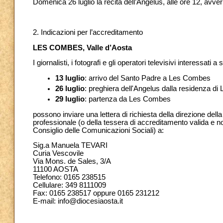
Domenica 26 luglio la recita dell’Angelus, alle ore 12, avv
2. Indicazioni per l’accreditamento
LES COMBES, Valle d’Aosta
I giornalisti, i fotografi e gli operatori televisivi interessati a
13 luglio
: arrivo del Santo Padre a Les Combes
26 luglio
: preghiera dell'Angelus dalla residenza d
29 luglio
: partenza da Les Combes
possono inviare una lettera di richiesta della direzione dell
professionale (o della tessera di accreditamento valida e n
Consiglio delle Comunicazioni Sociali) a:
Sig.a Manuela TEVARI
Curia Vescovile
Via Mons. de Sales, 3/A
11100 AOSTA
Telefono: 0165 238515
Cellulare: 349 8111009
Fax: 0165 238517 oppure 0165 231212
E-mail: info@diocesiaosta.it