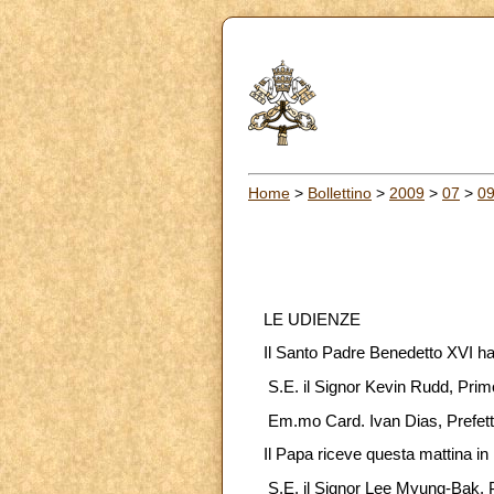
Home
>
Bollettino
>
2009
>
07
>
0
LE UDIENZE
Il Santo Padre Benedetto XVI ha
S.E. il Signor Kevin Rudd, Primo
Em.mo Card. Ivan Dias, Prefetto
Il Papa riceve questa mattina in
S.E. il Signor Lee Myung-Bak, P