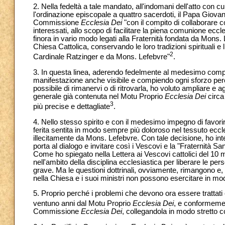
2. Nella fedeltà a tale mandato, all'indomani dell'atto con c
l'ordinazione episcopale a quattro sacerdoti, il Papa Giovanni 
Commissione
Ecclesia Dei
"con il compito di collaborare c
interessati, allo scopo di facilitare la piena comunione eccle
finora in vario modo legati alla Fraternità fondata da Mons.
Chiesa Cattolica, conservando le loro tradizioni spirituali e 
2
Cardinale Ratzinger e da Mons. Lefebvre"
.
3. In questa linea, aderendo fedelmente al medesimo compi
manifestazione anche visibile e compiendo ogni sforzo perch
possibile di rimanervi o di ritrovarla, ho voluto ampliare e 
generale già contenuta nel Motu Proprio
Ecclesia Dei
circa 
3
più precise e dettagliate
.
4. Nello stesso spirito e con il medesimo impegno di favorir
ferita sentita in modo sempre più doloroso nel tessuto eccle
illecitamente da Mons. Lefebvre. Con tale decisione, ho int
porta al dialogo e invitare così i Vescovi e la "Fraternità 
Come ho spiegato nella Lettera ai Vescovi cattolici del 1
nell'ambito della disciplina ecclesiastica per liberare le p
grave. Ma le questioni dottrinali, ovviamente, rimangono e,
nella Chiesa e i suoi ministri non possono esercitare in mod
5. Proprio perché i problemi che devono ora essere trattati
ventuno anni dal Motu Proprio
Ecclesia Dei
, e conformemen
Commissione
Ecclesia Dei
, collegandola in modo stretto c