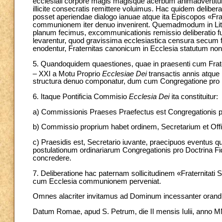
ecclesiali corpore magis magisque acerbum animadvertitu
illicite consecratis remittere voluimus. Hac quidem deli
posset aperiendae dialogo ianuae atque ita Episcopos «Fra
communionem iter denuo invenirent. Quemadmodum in Litteri
planum fecimus, excommunicationis remissio deliberatio fu
levarentur, quod gravissima ecclesiastica censura secum f
enodentur, Fraternitas canonicum in Ecclesia statutum non 
5. Quandoquidem quaestiones, quae in praesenti cum Frater
– XXI a Motu Proprio
Ecclesiae Dei
transactis annis atque 
structura denuo componatur, dum cum Congregatione pro Doc
6. Itaque Pontificia Commisio
Ecclesia Dei
ita constituitur:
a) Commissionis Praeses Praefectus est Congregationis pr
b) Commissio proprium habet ordinem, Secretarium et Off
c) Praesidis est, Secretario iuvante, praecipuos eventus q
postulationum ordinariarum Congregationis pro Doctrina Fid
concredere.
7. Deliberatione hac paternam sollicitudinem «Fraternitat
cum Ecclesia communionem perveniat.
Omnes alacriter invitamus ad Dominum incessanter orandu
Datum Romae, apud S. Petrum, die II mensis Iulii, anno MM