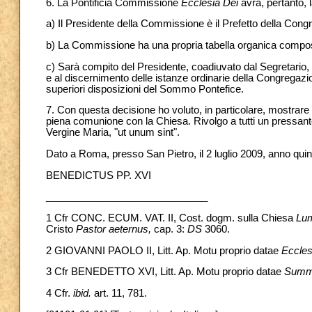
6. La Pontificia Commissione
Ecclesia Dei
avrà, pertanto, 
a) Il Presidente della Commissione è il Prefetto della Congr
b) La Commissione ha una propria tabella organica composta
c) Sarà compito del Presidente, coadiuvato dal Segretario, sot
e al discernimento delle istanze ordinarie della Congregazio
superiori disposizioni del Sommo Pontefice.
7. Con questa decisione ho voluto, in particolare, mostrare p
piena comunione con la Chiesa. Rivolgo a tutti un pressante
Vergine Maria, "ut unum sint".
Dato a Roma, presso San Pietro, il 2 luglio 2009, anno quint
BENEDICTUS PP. XVI
_____________________________
1
Cfr CONC. ECUM. VAT. II, Cost. dogm. sulla Chiesa
Lu
Cristo
Pastor aeternus,
cap. 3:
DS
3060.
2
GIOVANNI PAOLO II, Litt. Ap. Motu proprio datae
Eccles
3
Cfr BENEDETTO XVI, Litt. Ap. Motu proprio datae
Summo
4 Cfr.
ibid.
art. 11, 781.