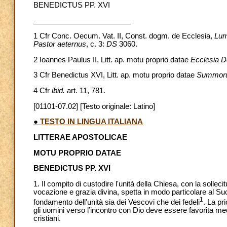
BENEDICTUS PP. XVI
________________________
1
Cfr Conc. Oecum. Vat. II, Const. dogm. de Ecclesia,
Lum
Pastor aeternus
, c. 3:
DS
3060.
2
Ioannes Paulus II, Litt. ap. motu proprio datae
Ecclesia D
3
Cfr Benedictus XVI, Litt. ap. motu proprio datae
Summoru
4
Cfr
ibid.
art. 11, 781.
[01101-07.02] [Testo originale: Latino]
●
TESTO IN LINGUA ITALIANA
LITTERAE APOSTOLICAE
MOTU PROPRIO DATAE
BENEDICTUS PP. XVI
1. Il compito di custodire l'unità della Chiesa, con la sollecit
vocazione e grazia divina, spetta in modo particolare al Succ
1
fondamento dell'unità sia dei Vescovi che dei fedeli
. La pr
gli uomini verso l’incontro con Dio deve essere favorita med
cristiani.