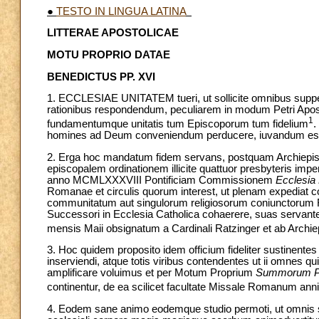
●
TESTO IN LINGUA LATINA
LITTERAE APOSTOLICAE
MOTU PROPRIO DATAE
BENEDICTUS PP. XVI
1. ECCLESIAE UNITATEM tueri, ut sollicite omnibus supped
rationibus respondendum, peculiarem in modum Petri Aposto
1
fundamentumque unitatis tum Episcoporum tum fidelium
.
homines ad Deum conveniendum perducere, iuvandum est 
2. Erga hoc mandatum fidem servans, postquam Archiepi
episcopalem ordinationem illicite quattuor presbyteris imper
anno MCMLXXXVIII Pontificiam Commissionem
Ecclesia
Romanae et circulis quorum interest, ut plenam expedia
communitatum aut singulorum religiosorum coniunctorum Fra
Successori in Ecclesia Catholica cohaerere, suas servantes t
mensis Maii obsignatum a Cardinali Ratzinger et ab Archi
3. Hoc quidem proposito idem officium fideliter sustinentes
inserviendi, atque totis viribus contendentes ut ii omnes 
amplificare voluimus et per Motum Proprium
Summorum Po
continentur, de ea scilicet facultate Missale Romanum ann
4. Eodem sane animo eodemque studio permoti, ut omnis sc