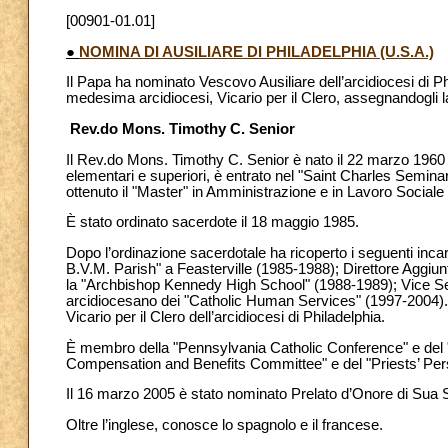
[00901-01.01]
●
NOMINA DI AUSILIARE DI PHILADELPHIA (U.S.A.)
Il Papa ha nominato Vescovo Ausiliare dell’arcidiocesi di Ph
medesima arcidiocesi, Vicario per il Clero, assegnandogli la
Rev.do Mons. Timothy C. Senior
Il Rev.do Mons. Timothy C. Senior è nato il 22 marzo 1960 
elementari e superiori, è entrato nel "Saint Charles Semina
ottenuto il "Master"
in Amministrazione e in Lavoro Sociale 
È stato ordinato sacerdote il 18 maggio 1985.
Dopo l’ordinazione sacerdotale ha ricoperto i seguenti incar
B.V.M. Parish" a Feasterville (1985-1988); Direttore Aggiunt
la "Archbishop Kennedy High School" (1988-1989); Vice Se
arcidiocesano dei "Catholic Human Services" (1997-2004). 
Vicario per il Clero dell’arcidiocesi di Philadelphia.
È membro della "Pennsylvania Catholic Conference" e del "Co
Compensation and Benefits Committee" e del "Priests’ Perso
Il 16 marzo 2005 è stato nominato Prelato d’Onore di Sua S
Oltre l’inglese, conosce lo spagnolo e il francese.