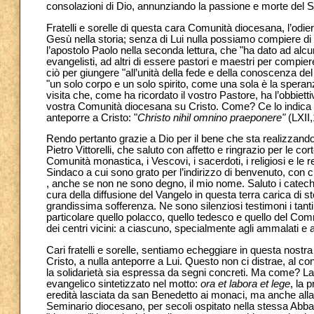
consolazioni di Dio, annunziando la passione e morte del Si
Fratelli e sorelle di questa cara Comunità diocesana, l’odier
Gesù nella storia; senza di Lui nulla possiamo compiere di e
l’apostolo Paolo nella seconda lettura, che "ha dato ad alcuni
evangelisti, ad altri di essere pastori e maestri per compiere
ciò per giungere "all’unità della fede e della conoscenza del 
"un solo corpo e un solo spirito, come una sola è la speran
visita che, come ha ricordato il vostro Pastore, ha l’obbietti
vostra Comunità diocesana su Cristo. Come? Ce lo indica 
anteporre a Cristo: "
Christo nihil omnino praeponere"
(LXII,
Rendo pertanto grazie a Dio per il bene che sta realizzand
Pietro Vittorelli, che saluto con affetto e ringrazio per le cor
Comunità monastica, i Vescovi, i sacerdoti, i religiosi e le reli
Sindaco a cui sono grato per l’indirizzo di benvenuto, con c
, anche se non ne sono degno, il mio nome. Saluto i catechist
cura della diffusione del Vangelo in questa terra carica di
grandissima sofferenza. Ne sono silenziosi testimoni i tanti c
particolare quello polacco, quello tedesco e quello del Commo
dei centri vicini: a ciascuno, specialmente agli ammalati e a
Cari fratelli e sorelle, sentiamo echeggiare in questa nostr
Cristo, a nulla anteporre a Lui. Questo non ci distrae, al c
la solidarietà sia espressa da segni concreti. Ma come? La
evangelico sintetizzato nel motto:
ora et labora et lege
, la 
eredità lasciata da san Benedetto ai monaci, ma anche alla 
Seminario diocesano, per secoli ospitato nella stessa Abbazi