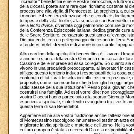
"ricreatori" benedettini e nelle vostre parrocchie, a tutti v
della diocesi, potete ammirare quel richiamo costante al cie
processione alla vigilia di Pentecoste. La preghiera, a cui 
i monaci, è il sentiero silenzioso che ci conduce direttament
tempeste della vita. Inoltre, alla scuola di san Benedetto,
nella
lectio divina,
diventata oggi patrimonio comune di molt
della Conferenza Episcopale Italiana, dedica grande cura all
delle Sacre Scritture, consacrato quest’anno all’evangelis
Dio piacendo, con un pellegrinaggio diocesano in Terra Santa
e rendervi profeti di verità e di amore in un corale impeg
Altro cardine della spiritualità benedettina è il lavoro. Um
è anche lo sforzo della vostra Comunità che cerca di stare 
Cassino e delle imprese ad essa collegate. So quanto sia cri
vivono in una precarietà preoccupante, ai lavoratori in cassa
affligge questo territorio induca i responsabili della cosa pub
contributo di tutti, valide soluzioni alla crisi occupazionale
proposito, come non ricordare che la famiglia ha oggi urgen
radici stesse della sua istituzione? Penso poi ai giovani che
costruirsi una famiglia. Ad essi vorrei dire: non scoraggiat
vostra Diocesi hanno partecipato alla scorsa Giornata Mond
esperienza spirituale, siate lievito evangelico tra i vostri am
questa terra di san Benedetto!
Appartiene infine alla vostra tradizione anche l’attenzione a
di Montecassino raccolgono innumerevoli testimonianze de
migliorare la vita spirituale e materiale dell’uomo. Nella vo
cultura europea è stata la ricerca di Dio e la disponibilità