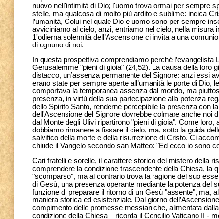
nuovo nell'intimità di Dio; l'uomo trova ormai per sempre spa
stelle, ma qualcosa di molto più ardito e sublime: indica 
l’umanità, Colui nel quale Dio e uomo sono per sempre insepa
avviciniamo al cielo, anzi, entriamo nel cielo, nella misur
1'odierna solennità dell’Ascensione ci invita a una comunio
di ognuno di noi.
In questa prospettiva comprendiamo perché l’evangelista Lu
Gerusalemme "pieni di gioia" (24,52). La causa della loro gi
distacco, un’assenza permanente del Signore: anzi essi avev
erano state per sempre aperte all’umanità le porte di Dio, le
comportava la temporanea assenza dal mondo, ma piuttosto 
presenza, in virtù della sua partecipazione alla potenza regal
dello Spirito Santo, renderne percepibile la presenza con l
dell'Ascensione del Signore dovrebbe colmare anche noi di
dal Monte degli Ulivi ripartirono "pieni di gioia". Come loro,
dobbiamo rimanere a fissare il cielo, ma, sotto la guida de
salvifico della morte e della risurrezione di Cristo. Ci acco
chiude il Vangelo secondo san Matteo: "Ed ecco io sono con vo
Cari fratelli e sorelle, il carattere storico del mistero della
comprendere la condizione trascendente della Chiesa, la qu
"scomparso", ma al contrario trova la ragione del suo esse
di Gesù, una presenza operante mediante la potenza del suo 
funzione di preparare il ritorno di un Gesù "assente", ma, a
maniera storica ed esistenziale. Dal giorno dell’Ascensione,
compimento delle promesse messianiche, alimentata dalla P
condizione della Chiesa – ricorda il Concilio Vaticano II - 