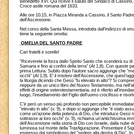
Benedetto XVI. Qui riceve il saluto del Sindaco di Cassino, 
Croce astile romana del 1633.
Alle ore 10.15, in Piazza Miranda a Cassino, il Santo Padr
dell’Ascensione.
Nel corso della Santa Messa, introdotta dall’indirizzo di om
tiene la seguente omelia:
OMELIA DEL SANTO PADRE
Cari fratelli e sorelle!
"Riceverete la forza dallo Spirito Santo che scenderà su di
Samaria e fino ai confini della terra" (
At
1,8). Con queste pa
prima Lettura. Subito dopo l’autore sacro aggiunge che "men
occhi" (
At
1,9). E’ il mistero dell’Ascensione, che quest’o
la liturgia dicendo che Gesù "fu elevato in alto"? Si compre
neppure da un unico libro del Nuovo Testamento, ma nell'atte
effetti di origine veterotestamentaria, ed è riferito all'inse
luogo, l'insediamento del Figlio dell'uomo crocifisso e risort
C’è però un senso più profondo non percepibile immediatame
"elevato in alto" (v. 9), e dopo si aggiunge che "è stato ass
come un’azione della potenza di Dio, che introduce Gesù ne
sottrasse ai loro occhi" (v. 9), richiama un'antichissima im
dell'Ascensione nella storia di Dio con Israele, dalla nube de
luminosa sul monte della Trasfigurazione. Presentare il Sig
espresso dal simbolismo del "sedere alla destra di Dio". In