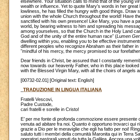
elsewhere. Your situation calls to mind that of the young vir
wealth or influence. Yet to quote Mary’s words in her great
lowliness, he has filled the hungry with good things. Draw 
union with the whole Church throughout the world! Have the c
sanctified with his own presence! Like Mary, you have a part 
world, by bearing witness to him and spreading his message 
among yourselves, so that the Church in the Holy Land ca
God and of the unity of the entire human race" (
Lumen Gen
dwelling within you, enabling you to be effective instrument
different peoples who recognize Abraham as their father in f
"mindful of his mercy, the mercy promised to our forefather
Dear friends in Christ, be assured that I constantly remem
now towards our heavenly Father, who in this place looked u
with the Blessed Virgin Mary, with all the choirs of angels 
[00732-02.01] [Original text: English]
TRADUZIONE IN LINGUA ITALIANA
Fratelli Vescovi,
Padre Custode,
cari fratelli e sorelle in Cristo!
E’ per me fonte di profonda commozione essere presente con
venuta ad abitare fra noi. Quanto è opportuno trovarci qui r
grazie a Dio per le meraviglie che egli ha fatto per noi! Rin
saluto tutti i membri della comunità Maronita qui in Terra San
operatori pastorali venuti da tutta la Galilea. Ancora una vol