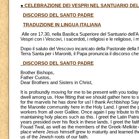
●
CELEBRAZIONE DEI VESPRI NEL SANTUARIO DE
DISCORSO DEL SANTO PADRE
TRADUZIONE IN LINGUA ITALIANA
Alle ore 17.30, nella Basilica Superiore del Santuario dell
Vespri con i Vescovi, i sacerdoti, i religiosi e le religiose, i 
Dopo il saluto del Vescovo incaricato della Pastorale della
Terra Santa per i Maroniti, il Papa pronuncia il discorso che
DISCORSO DEL SANTO PADRE
Brother Bishops,
Father Custos,
Dear Brothers and Sisters in Christ,
It is profoundly moving for me to be present with you tod
dwell among us. How fitting that we should gather here to 
for the marvels he has done for us! I thank Archbishop Sa
the Maronite community here in the Holy Land. I greet the
workers from all over Galilee. Once again I pay tribute to 
maintaining holy places such as this. I greet the Latin Pa
years presided over his flock in these lands. I greet the fait
Fouad Twal, as well as the members of the Greek-Melkite 
place where Jesus himself grew to maturity and learned th
us of the Jewish roots of our faith.