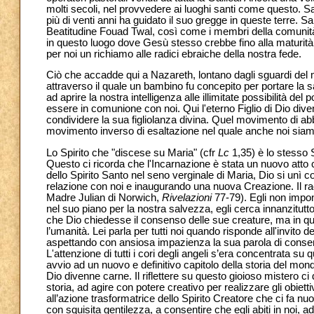
molti secoli, nel provvedere ai luoghi santi come questo. S
più di venti anni ha guidato il suo gregge in queste terre. Sal
Beatitudine Fouad Twal, così come i membri della comunità
in questo luogo dove Gesù stesso crebbe fino alla maturità e
per noi un richiamo alle radici ebraiche della nostra fede.
Ciò che accadde qui a Nazareth, lontano dagli sguardi del mo
attraverso il quale un bambino fu concepito per portare la s
ad aprire la nostra intelligenza alle illimitate possibilità de
essere in comunione con noi. Qui l'eterno Figlio di Dio divenn
condividere la sua figliolanza divina. Quel movimento di ab
movimento inverso di esaltazione nel quale anche noi siamo 
Lo Spirito che "discese su Maria" (cfr
Lc
1,35) è lo stesso S
Questo ci ricorda che l'Incarnazione è stata un nuovo atto
dello Spirito Santo nel seno verginale di Maria, Dio si unì
relazione con noi e inaugurando una nuova Creazione. Il racc
Madre Julian di Norwich,
Rivelazioni
77-79). Egli non impo
nel suo piano per la nostra salvezza, egli cerca innanzitut
che Dio chiedesse il consenso delle sue creature, ma in que
l’umanità. Lei parla per tutti noi quando risponde all'invito
aspettando con ansiosa impazienza la sua parola di consenso
L'attenzione di tutti i cori degli angeli s’era concentrata
avvio ad un nuovo e definitivo capitolo della storia del mo
Dio divenne carne. Il riflettere su questo gioioso mistero 
storia, ad agire con potere creativo per realizzare gli obiet
all’azione trasformatrice dello Spirito Creatore che ci fa nuo
con squisita gentilezza, a consentire che egli abiti in noi, a