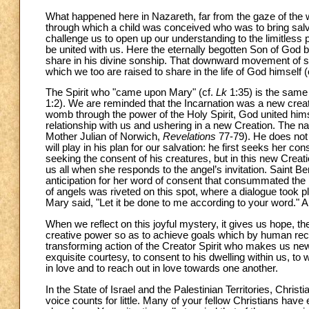
What happened here in Nazareth, far from the gaze of the wo
through which a child was conceived who was to bring salva
challenge us to open up our understanding to the limitless po
be united with us. Here the eternally begotten Son of God 
share in his divine sonship. That downward movement of s
which we too are raised to share in the life of God himself (
The Spirit who "came upon Mary" (cf.
Lk
1:35) is the same 
1:2). We are reminded that the Incarnation was a new crea
womb through the power of the Holy Spirit, God united hims
relationship with us and ushering in a new Creation. The nar
Mother Julian of Norwich,
Revelations
77-79). He does not 
will play in his plan for our salvation: he first seeks her co
seeking the consent of his creatures, but in this new Creat
us all when she responds to the angel’s invitation. Saint 
anticipation for her word of consent that consummated the 
of angels was riveted on this spot, where a dialogue took pl
Mary said, "Let it be done to me according to your word."
When we reflect on this joyful mystery, it gives us hope, the
creative power so as to achieve goals which by human reck
transforming action of the Creator Spirit who makes us new, m
exquisite courtesy, to consent to his dwelling within us, t
in love and to reach out in love towards one another.
In the State of Israel and the Palestinian Territories, Chris
voice counts for little. Many of your fellow Christians have