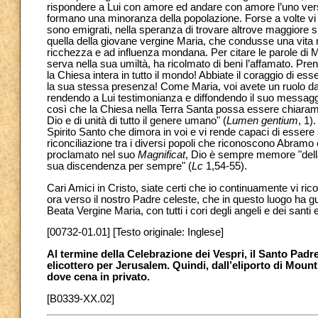
rispondere a Lui con amore ed andare con amore l’uno verso l'
formano una minoranza della popolazione. Forse a volte vi s
sono emigrati, nella speranza di trovare altrove maggiore s
quella della giovane vergine Maria, che condusse una vita
ricchezza e ad influenza mondana. Per citare le parole di Ma
serva nella sua umiltà, ha ricolmato di beni l’affamato. Pr
la Chiesa intera in tutto il mondo! Abbiate il coraggio di ess
la sua stessa presenza! Come Maria, voi avete un ruolo da 
rendendo a Lui testimonianza e diffondendo il suo messaggio 
così che la Chiesa nella Terra Santa possa essere chiar
Dio e di unità di tutto il genere umano" (
Lumen gentium
, 1)
Spirito Santo che dimora in voi e vi rende capaci di essere 
riconciliazione tra i diversi popoli che riconoscono Abra
proclamato nel suo
Magnificat
, Dio è sempre memore "della
sua discendenza per sempre" (
Lc
1,54-55).
Cari Amici in Cristo, siate certi che io continuamente vi ric
ora verso il nostro Padre celeste, che in questo luogo ha gu
Beata Vergine Maria, con tutti i cori degli angeli e dei santi
[00732-01.01] [Testo originale: Inglese]
Al termine della Celebrazione dei Vespri, il Santo Padre 
elicottero per Jerusalem. Quindi, dall’eliporto di Moun
dove cena in privato.
[B0339-XX.02]