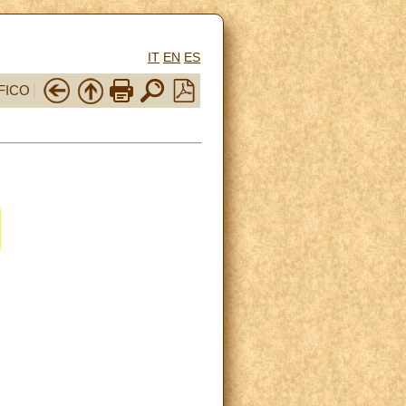
IT
EN
ES
FICO