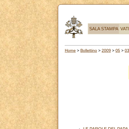
SALA STAMPA
VAT
Home
>
Bollettino
>
2009
>
05
>
0
LE PAROLE DEL PAPA 