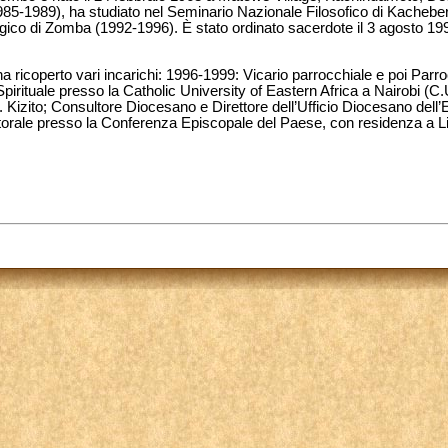
985-1989), ha studiato nel Seminario Nazionale Filosofico di Kachebe
gico di Zomba (1992-1996). È stato ordinato sacerdote il 3 agosto 199
a ricoperto vari incarichi: 1996-1999: Vicario parrocchiale e poi Par
 Spirituale presso la Catholic University of Eastern Africa a Nairobi (
 Kizito; Consultore Diocesano e Direttore dell’Ufficio Diocesano dell
torale presso la Conferenza Episcopale del Paese, con residenza a Li