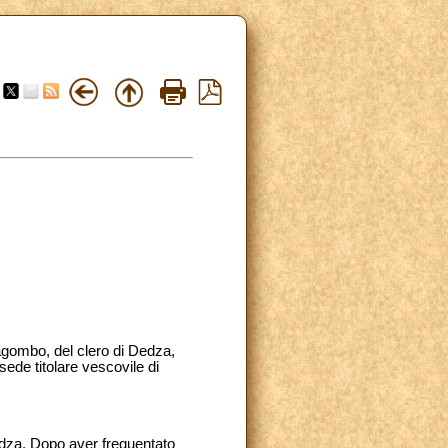
agombo, del clero di Dedza,
ede titolare vescovile di
dza. Dopo aver frequentato