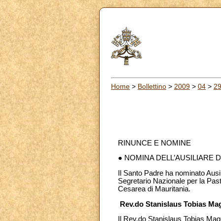
Home
>
Bollettino
>
2009
>
04
>
2
RINUNCE E NOMINE
● NOMINA DELL’AUSILIARE 
Il Santo Padre ha nominato Ausil
Segretario Nazionale per la Past
Cesarea di Mauritania.
Rev.do Stanislaus Tobias M
Il Rev.do Stanislaus Tobias Ma