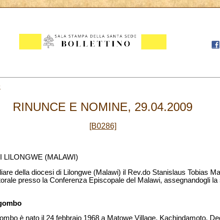
9
RINUNCE E NOMINE, 29.04.2009
[B0286]
DI LILONGWE (MALAWI)
iare della diocesi di Lilongwe (Malawi) il Rev.do Stanislaus Tobias M
orale presso la Conferenza Episcopale del Malawi, assegnandogli la s
agombo
gombo è nato il 24 febbraio 1968 a Matowe Village, Kachindamoto, De