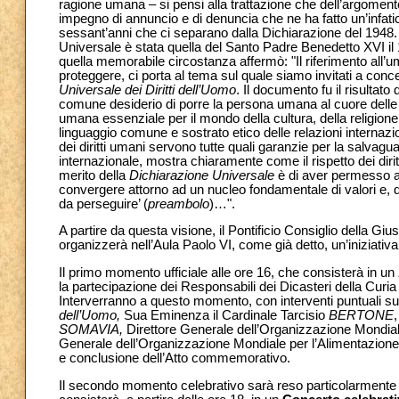
ragione umana – si pensi alla trattazione che dell’argoment
impegno di annuncio e di denuncia che ne ha fatto un’infaticab
sessant’anni che ci separano dalla Dichiarazione del 1948. 
Universale è stata quella del Santo Padre Benedetto XVI il 
quella memorabile circostanza affermò: "Il riferimento all’um
proteggere, ci porta al tema sul quale siamo invitati a conc
Universale dei Diritti dell’Uomo
. Il documento fu il risultato
comune desiderio di porre la persona umana al cuore delle ist
umana essenziale per il mondo della cultura, della religione
linguaggio comune e sostrato etico delle relazioni internaziona
dei diritti umani servono tutte quali garanzie per la salvagua
internazionale, mostra chiaramente come il rispetto dei di
merito della
Dichiarazione Universale
è di aver permesso a d
convergere attorno ad un nucleo fondamentale di valori e, qu
da perseguire’ (
preambolo
)…".
A partire da questa visione, il Pontificio Consiglio della Giu
organizzerà nell’Aula Paolo VI, come già detto, un’iniziativa
Il primo momento ufficiale alle ore 16, che consisterà in un
la partecipazione dei Responsabili dei Dicasteri della Cur
Interverranno a questo momento, con interventi puntuali sul 
dell’Uomo,
Sua Eminenza il Cardinale Tarcisio
BERTONE
SOMAVIA,
Direttore Generale dell’Organizzazione Mondial
Generale dell’Organizzazione Mondiale per l’Alimentazione e 
e conclusione dell’Atto commemorativo.
Il secondo momento celebrativo sarà reso particolarmente