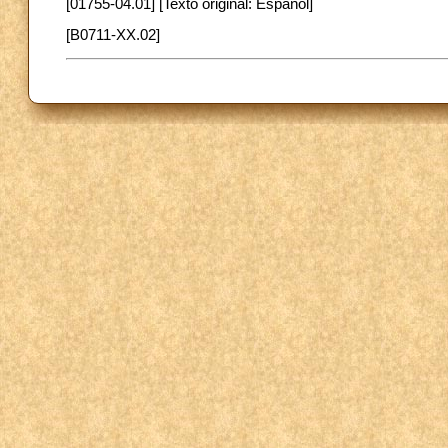
[01755-04.01] [Texto original: Español]
[B0711-XX.02]