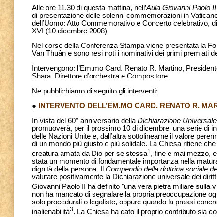
Alle ore 11.30 di questa mattina, nell’
Aula Giovanni Paolo II
di presentazione delle solenni commemorazioni in Vaticano d
dell’Uomo: Atto Commemorativo e Concerto celebrativo, di
XVI (10 dicembre 2008).
Nel corso della Conferenza Stampa viene presentata la F
Van Thuân e sono resi noti i nominativi dei primi premiati
Intervengono: l’Em.mo Card. Renato R. Martino, Presidente d
Shara, Direttore d’orchestra e Compositore.
Ne pubblichiamo di seguito gli interventi:
●
INTERVENTO DELL’EM.MO CARD. RENATO R. MA
In vista del 60° anniversario della
Dichiarazione Universale 
promuoverà, per il prossimo 10 di dicembre, una serie di i
delle Nazioni Unite e, dall’altra sottolinearne il valore per
di un mondo più giusto e più solidale. La Chiesa ritiene che
1
creatura amata da Dio per se stessa
, fine e mai mezzo, 
stata un momento di fondamentale importanza nella maturaz
dignità della persona. Il
Compendio della dottrina sociale de
valutare positivamente la Dichiarazione universale dei dirit
Giovanni Paolo II ha definito "una vera pietra miliare sulla
non ha mancato di segnalare la propria preoccupazione ogni v
solo procedurali o legaliste, oppure quando la prassi concreta 
3
inalienabilità
. La Chiesa ha dato il proprio contributo sia con