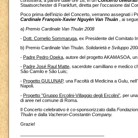
consisterà, a partire dalle ore 18, in un
Concerto celebrat
Staatsorchester di Frankfurt, diretta per l’occasione dal 
Poco prima dell’inizio del Concerto, verranno assegnati i Pre
Cardinale François-Xavier Nguyên Van Thuân
, ai segue
a)
Premio Cardinale Van Thuân 2008
-
Dott. Cornelio Sommaruga
, ex Presidente del Comitato I
b) Premio Cardinale Van Thuân.
Solidarietà e Sviluppo 200
-
Padre Pedro Opeka
, autore del progetto AKAMASOA, un p
-
Padre José Raul Matte
, sacerdote camilliano e medico ch
São Camilo e São Luis;
-
Progetto GULUNAP
, una Facoltà di Medicina a Gulu, nell
Napoli.
-
Progetto "Gruppo Ercolini-Villaggio degli Ercolini"
, per una
di aree nel comune di Roma.
Il Concerto celebrativo è co-sponsorizzato dalla
Fondazion
Thuân
e dalla
Vacheron-Constantin Company.
Grazie!
__________________________________