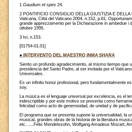
1
Gaudium et spes
24.
2 PONTIFICIO CONSIGLIO DELLA GIUSTIZIA E DELLA
Vaticana, Città del Vaticano 2004, n.152, p.81. Opportunam
grande apprezzamento per la Dichiarazione in ambedue i dis
ottobre 1995.
3 Ivi, n.153.
[01754-01.01]
●
INTERVENTO DEL MAESTRO INMA SHARA
Siento un profundo agradecimiento, al mismo tiempo que un gr
presidencia del Santo Padre, al ser invitada por el Vatican
Universales.
Es un infinito honor profesional, pero fundamentalmente 
soy.
La música es el lenguaje universal por excelencia, es el l
indescriptible y por este motivo se presenta como herramie
felicidad como acto de generosidad, de unidad y de pacific
El programa que se presenta supone la universalidad, la un
musical, grandes obras de la historia de la literatura musi
etc.. ....Félix Mendelssohn, Wolfgang Amadeus Mozart, Ami