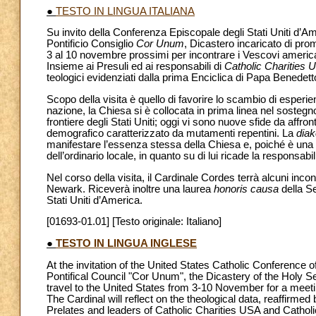
●
TESTO IN LINGUA ITALIANA
Su invito della Conferenza Episcopale degli Stati Uniti d’
Pontificio Consiglio
Cor Unum
, Dicastero incaricato di prom
3 al 10 novembre prossimi per incontrare i Vescovi american
Insieme ai Presuli ed ai responsabili di
Catholic Charities 
teologici evidenziati dalla prima Enciclica di Papa Benedett
Scopo della visita è quello di favorire lo scambio di esperien
nazione, la Chiesa si è collocata in prima linea nel sostegno
frontiere degli Stati Uniti; oggi vi sono nuove sfide da affro
demografico caratterizzato da mutamenti repentini. La
diak
manifestare l’essenza stessa della Chiesa e, poiché è una de
dell’ordinario locale, in quanto su di lui ricade la responsabi
Nel corso della visita, il Cardinale Cordes terrà alcuni inco
Newark. Riceverà inoltre una laurea
honoris causa
della Se
Stati Uniti d’America.
[01693-01.01] [Testo originale: Italiano]
●
TESTO IN LINGUA INGLESE
At the invitation of the United States Catholic Conference
Pontifical Council "Cor Unum", the Dicastery of the Holy See
travel to the United States from 3-10 November for a meeti
The Cardinal will reflect on the theological data, reaffirmed
Prelates and leaders of Catholic Charities USA and Catholi