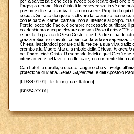
per la salvezza e che cosa invece può recare divisione e ro
l’orgoglio umano. Non è infatti la conoscenza in sé che può f
presume di essere arrivati – a conoscere. Proprio da qui der
società. Si tratta dunque di coltivare la sapienza non sec
con le parole "carne, carnale" non si riferisce al corpo, ma
Perciò, secondo Paolo, è sempre necessario purificare il pr
noi dobbiamo dunque elevare con san Paolo il grido: "Chi ci
risposta: la grazia di Gesù Cristo, che il Padre ci ha donat
grazia abbiamo ricevuto, ci purifica dalla falsa sapienza. E
Chiesa, lasciandoci portare dal fiume della sua viva tradiz
grembo alla Madre Maria, simbolo della Chiesa:
In gremio 
del Padre, cioè Cristo. Rimanendo fedeli a quel Gesù che M
intensamente nel lavoro intellettuale, interiormente liberi d
Cari fratelli e sorelle, è questo l’augurio che vi rivolgo all
protezione di Maria,
Sedes Sapientiae
, e dell’Apostolo Pa
[01689-01.01] [Testo originale: Italiano]
[B0684-XX.01]