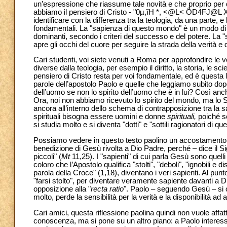
un’espressione che riassume tale novità e che proprio per 
abbiamo il pensiero di Cristo - "
0
µ
,
ĩ
H
*,
<@L<
Õ
D4FJ@L
identificare con la differenza tra la teologia, da una parte, e l
fondamentali. La "sapienza di questo mondo" è un modo di 
dominanti, secondo i criteri del successo e del potere. La "
apre gli occhi del cuore per seguire la strada della verità e 
Cari studenti, voi siete venuti a Roma per approfondire le
diverse dalla teologia, per esempio il diritto, la storia, le
pensiero di Cristo resta per voi fondamentale, ed è questa l
parole dell’apostolo Paolo e quelle che leggiamo subito do
dell’uomo se non lo spirito dell’uomo che è in lui? Così anch
Ora, noi non abbiamo ricevuto lo spirito del mondo, ma lo S
ancora all’interno dello schema di contrapposizione tra l
spirituali bisogna essere uomini e donne
spirituali,
poiché se
si studia molto e si diventa "dotti" e "sottili ragionatori di 
Possiamo vedere in questo testo paolino un accostamento qu
benedizione di Gesù rivolta a Dio Padre, perché – dice il Sig
piccoli" (
Mt
11,25). I "sapienti" di cui parla Gesù sono quell
coloro che l’Apostolo qualifica "stolti", "deboli", "ignobili e
parola della Croce" (1,18), diventano i veri sapienti. Al pun
"farsi stolto", per diventare veramente sapiente davanti a D
opposizione alla "
recta ratio
". Paolo – seguendo Gesù – si o
molto, perde la sensibilità per la verità e la disponibilità ad ap
Cari amici, questa riflessione paolina quindi non vuole aff
conoscenza, ma si pone su un altro piano: a Paolo interess