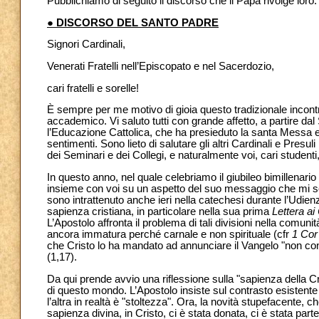
Pubblichiamo di seguito il discorso che il Papa rivolge loro:
● DISCORSO DEL SANTO PADRE
Signori Cardinali,
Venerati Fratelli nell’Episcopato e nel Sacerdozio,
cari fratelli e sorelle!
È sempre per me motivo di gioia questo tradizionale incontr
accademico. Vi saluto tutti con grande affetto, a partire d
l’Educazione Cattolica, che ha presieduto la santa Messa e ch
sentimenti. Sono lieto di salutare gli altri Cardinali e Presul
dei Seminari e dei Collegi, e naturalmente voi, cari student
In questo anno, nel quale celebriamo il giubileo bimillenari
insieme con voi su un aspetto del suo messaggio che mi sem
sono intrattenuto anche ieri nella catechesi durante l’Udien
sapienza cristiana, in particolare nella sua prima
Lettera ai
L’Apostolo affronta il problema di tali divisioni nella comun
ancora immatura perché carnale e non spirituale (cfr
1 Cor
che Cristo lo ha mandato ad annunciare il Vangelo "non con
(1,17).
Da qui prende avvio una riflessione sulla "sapienza della C
di questo mondo. L’Apostolo insiste sul contrasto esistente 
l’altra in realtà è "stoltezza". Ora, la novità stupefacente, 
sapienza divina, in Cristo, ci è stata donata, ci è stata parte