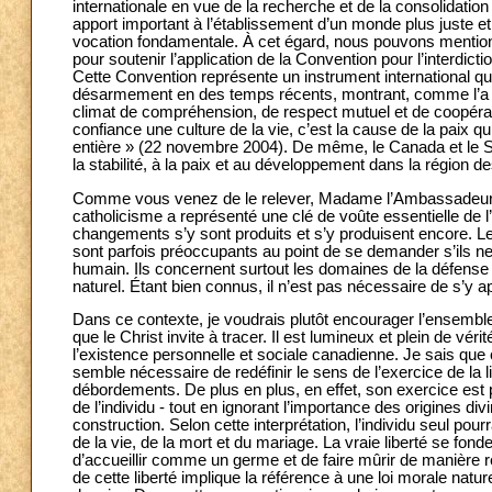
internationale en vue de la recherche et de la consolidation 
apport important à l’établissement d’un monde plus juste e
vocation fondamentale. À cet égard, nous pouvons mention
pour soutenir l’application de la Convention pour l’interdic
Cette Convention représente un instrument international qu
désarmement en des temps récents, montrant, comme l’a di
climat de compréhension, de respect mutuel et de coopérati
confiance une culture de la vie, c’est la cause de la paix 
entière » (22 novembre 2004). De même, le Canada et le Sai
la stabilité, à la paix et au développement dans la région 
Comme vous venez de le relever, Madame l’Ambassadeur, grâc
catholicisme a représenté une clé de voûte essentielle de l
changements s’y sont produits et s’y produisent encore. L
sont parfois préoccupants au point de se demander s’ils ne 
humain. Ils concernent surtout les domaines de la défense e
naturel. Étant bien connus, il n’est pas nécessaire de s’y a
Dans ce contexte, je voudrais plutôt encourager l’ensemb
que le Christ invite à tracer. Il est lumineux et plein de vér
l’existence personnelle et sociale canadienne. Je sais que 
semble nécessaire de redéfinir le sens de l’exercice de la l
débordements. De plus en plus, en effet, son exercice est
de l’individu - tout en ignorant l’importance des origines 
construction. Selon cette interprétation, l’individu seul pourr
de la vie, de la mort et du mariage. La vraie liberté se fon
d’accueillir comme un germe et de faire mûrir de manière r
de cette liberté implique la référence à une loi morale nature