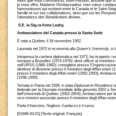
Alors que vous commencez votre mission, assurée que vous
je vous offre, Madame l’Ambassadeur, mes vœux cordiaux 
harmonieuses qui existent entre le Canada et le Saint-Sièg
famille et sur ses collaborateurs, ainsi que sur les Respo
l’abondance des Bénédictions divines.
S.E. la Sig.ra Anne Leahy,
Ambasciatore del Canada presso la Santa Sede
È nata a Québec il 18 novembre 1952.
Laureata nel 1972 in economia alla
Queen's University
, si
Intrapresa la carriera diplomatica nel 1973, ha ricoperto i
europea a Bruxelles (1974-1976);
desk officer
al ministero
nell'URSS (1980-1982); consigliere presso l'Organizzazion
direttore di divisione presso il ministero degli Affari este
presso il ministero degli Affari esteri (1992-1993); Ambas
(1996-1999).
Tornata in Patria nel 1999, è stata
Diplomat-in-Residence
a
federale per la Giornata mondiale della gioventù 2002 a Toront
dell'Università di Québec (2002-2004); Ambasciatore per la 
vice-ministro associato presso il ministero degli Affari este
Parla il francese, l’inglese, il polacco e il russo.
[01686-03.01] [Texte original: Français]