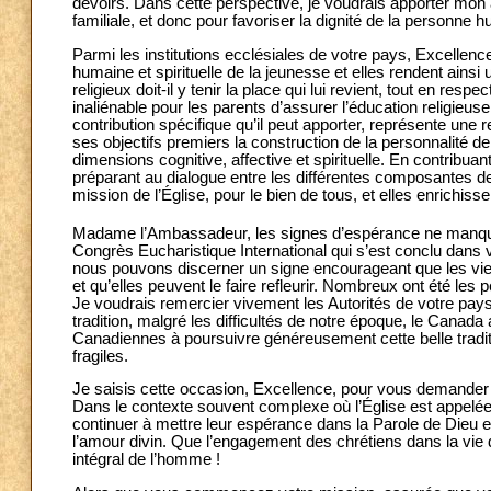
devoirs. Dans cette perspective, je voudrais apporter mon 
familiale, et donc pour favoriser la dignité de la personne 
Parmi les institutions ecclésiales de votre pays, Excellence
humaine et spirituelle de la jeunesse et elles rendent ains
religieux doit-il y tenir la place qui lui revient, tout en res
inaliénable pour les parents d’assurer l’éducation religieuse
contribution spécifique qu’il peut apporter, représente un
ses objectifs premiers la construction de la personnalité de
dimensions cognitive, affective et spirituelle. En contribuan
préparant au dialogue entre les différentes composantes de 
mission de l’Église, pour le bien de tous, et elles enrichis
Madame l’Ambassadeur, les signes d’espérance ne manquent 
Congrès Eucharistique International qui s’est conclu dans v
nous pouvons discerner un signe encourageant que les viei
et qu’elles peuvent le faire refleurir. Nombreux ont été les p
Je voudrais remercier vivement les Autorités de votre pays 
tradition, malgré les difficultés de notre époque, le Canad
Canadiennes à poursuivre généreusement cette belle traditi
fragiles.
Je saisis cette occasion, Excellence, pour vous demande
Dans le contexte souvent complexe où l’Église est appelée 
continuer à mettre leur espérance dans la Parole de Dieu e
l’amour divin. Que l’engagement des chrétiens dans la vie d
intégral de l’homme !