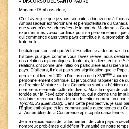
● DISCORSO DEL SANTO PADRE
Madame l’Ambassadeur,
C’est avec joie que je vous souhaite la bienvenue à l’occa
Ambassadeur extraordinaire et plénipotentiaire du Canada 
que vous m’avez adressées de la part de Madame la Gouve
exprimer mes vœux cordiaux pour sa personne ainsi que pour
qui commence dans votre pays contribue à la promotion du
fraternelle.
Le dialogue confiant que Votre Excellence a désormais la c
histoire, puisque, comme vous l’avez relevé, nous célébr
nos relations diplomatiques. Toutefois, les liens entre le S
relations ont donné une inflexion particulière aussi bien à la
pays. D’ailleurs, il n’est pas sans signification que le Pap
ème
dernier eut lieu en 2002 à l’occasion de la XVII
Journée 
personnellement contribué. Et je voudrais rappeler ici ce 
au Premier Ministre : « Les Canadiens sont les héritiers d
nombreux éléments culturels divers. Mais le noyau de votre h
fondée sur la Révélation chrétienne, qui a donné une impu
solidaire, reconnue dans le monde entier comme un chantre
Toronto, 23 juillet 2002).
Dans cette perspective, je suis part
l’Église catholique et les communautés autochtones du Canad
à l’Assemblée de la Conférence épiscopale canadienne.
Je me réjouis aussi de l’attachement de votre pays à dévelo
nombreux problèmes qui défient l’humanité en notre temp