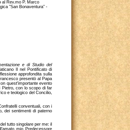
to al Rev.mo P. Marco
logica "San Bonaventura" -
mentazione e di Studio del
icano II nel Pontificato di
iflessione approfondita sulla
n Francesco presentò al Papa
on quest’importante evento
i Pietro, con lo scopo di far
co e teologico del Concilio,
onfratelli conventuali, con i
so, dei sentimenti di paterno
l tutto singolare per me: il
dell’amato mio Predecessore