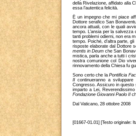
della Rivelazione, affidato alla 
essa l’autentica felicità.
È un impegno che mi piace affid
Dottore serafico San Bonaventura
ancora attuali, con le quali avvi
tempo. L’ansia per la salvezza d
tanti problemi odierni, non era 
tempo. Poiché, d’altra parte, gl
risposte elaborate dal Dottore s
mentis in Deum
che San Bonaven
mistica, parla anche a tutti i cri
nostra comunione col Dio vivente
rinnovamento della Chiesa fu gui
Sono certo che la
Pontificia Fa
II
continueranno a sviluppare la
Congresso. Assicuro in questo se
imparto a Lei, Reverendissimo 
Fondazione Giovanni Paolo II
ch
Dal Vaticano, 28 ottobre 2008
[01667-01.01] [Testo originale: It