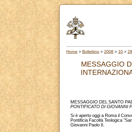
Home
>
Bollettino
>
2008
>
10
>
2
MESSAGGIO DE
INTERNAZIONAL
MESSAGGIO DEL SANTO PAD
PONTIFICATO DI GIOVANNI P
Si è aperto oggi a Roma il Conv
Pontificia Facoltà Teologica "Sa
Giovanni Paolo II.