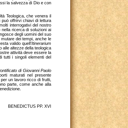
ssi la salvezza di Dio e con
ltà Teologica, che venera il
ò offrirvi chiavi di lettura
olti interrogativi del nostro
ella ricerca di soluzioni ai
angosce degli uomini del suo
l mutare dei tempi, anche le
esta valido quell’
Itinerarium
lle altezze della teologica
nostre attività deve essere la
tutti i singoli elementi del
ontificato di Giovanni Paolo
porti maturati nel presente
r un lavoro ricco di frutti,
ono parte, come anche alla
Benedizione.
BENEDICTUS PP. XVI