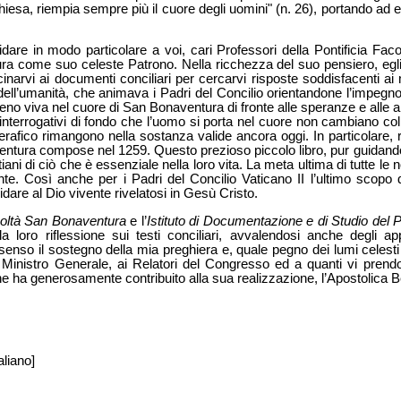
Chiesa, riempia sempre più il cuore degli uomini" (n.
26), portando ad e
are in modo particolare a voi, cari Professori della Pontificia Faco
 come suo celeste Patrono. Nella ricchezza del suo pensiero, egli pu
cinarvi ai documenti conciliari per cercarvi risposte soddisfacenti ai m
ell’umanità, che animava i Padri del Concilio orientandone l’impegno n
meno viva nel cuore di San Bonaventura di fronte alle speranze e alle 
i interrogativi di fondo che l’uomo si porta nel cuore non cambiano co
erafico rimangono nella sostanza valide ancora oggi. In particolare, r
tura compose nel 1259. Questo prezioso piccolo libro, pur guidando a
stiani di ciò che è essenziale nella loro vita. La meta ultima di tutte le 
. Così anche per i Padri del Concilio Vaticano II l’ultimo scopo di 
dare al Dio vivente rivelatosi in Gesù Cristo.
coltà San Bonaventura
e l’
Istituto di Documentazione e di Studio del P
 loro riflessione sui testi conciliari, avvalendosi anche degli ap
nso il sostegno della mia preghiera e, quale pegno dei lumi celesti pe
Ministro Generale, ai Relatori del Congresso ed a quanti vi prend
e ha generosamente contribuito alla sua realizzazione, l’Apostolica 
aliano]