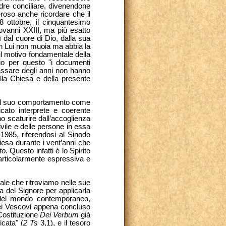
adre conciliare, divenendone
eroso anche ricordare che il
8 ottobre, il cinquantesimo
iovanni XXIII, ma più esatto
 dal cuore di Dio, dalla sua
 in Lui non muoia ma abbia la
il motivo fondamentale della
io per questo "i documenti
 passare degli anni non hanno
ella Chiesa e della presente
 nel suo comportamento come
icato interprete e coerente
o scaturire dall’accoglienza
ivile e delle persone in essa
1985, riferendosi al Sinodo
hiesa durante i vent’anni che
to
. Questo infatti è lo Spirito
articolarmente espressiva e
nale che ritroviamo nelle sue
la del Signore per applicarla
e del mondo contemporaneo,
dei Vescovi appena concluso
Costituzione
Dei
Verbum
già
icata" (
2 Ts
3,1), e il tesoro