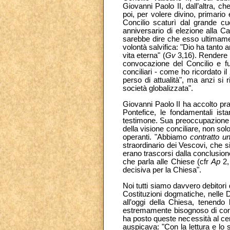
Giovanni Paolo II, dall’altra, c
poi, per volere divino, primario
Concilio scaturì dal grande cu
anniversario di elezione alla Ca
sarebbe dire che esso ultimament
volontà salvifica: "Dio ha tanto
vita eterna" (
Gv
3,16). Rendere 
convocazione del Concilio e fu
conciliari - come ho ricordato i
perso di attualità", ma anzi si 
società globalizzata".
Giovanni Paolo II ha accolto p
Pontefice, le fondamentali ist
testimone. Sua preoccupazione co
della visione conciliare, non sol
operanti. "Abbiamo
contratto u
straordinario dei Vescovi, che si
erano trascorsi dalla conclusion
che parla alle Chiese (cfr
Ap
2,
decisiva per la Chiesa".
Noi tutti siamo davvero debitori 
Costituzioni dogmatiche, nelle D
all’oggi della Chiesa, tenend
estremamente bisognoso di cono
ha posto queste necessità al cent
auspicava: "Con la lettura e lo s