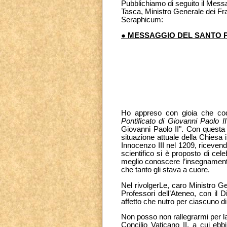
Pubblichiamo di seguito il Messa
Tasca, Ministro Generale dei Fra
Seraphicum:
● MESSAGGIO DEL SANTO 
Ho appreso con gioia che c
Pontificato di Giovanni Paolo II
Giovanni Paolo II". Con questa 
situazione attuale della Chiesa 
Innocenzo III nel 1209, riceven
scientifico si è proposto di cele
meglio conoscere l’insegnamento 
che tanto gli stava a cuore.
Nel rivolgerLe, caro Ministro Gen
Professori dell’Ateneo, con il Di
affetto che nutro per ciascuno di
Non posso non rallegrarmi per la
Concilio Vaticano II, a cui eb