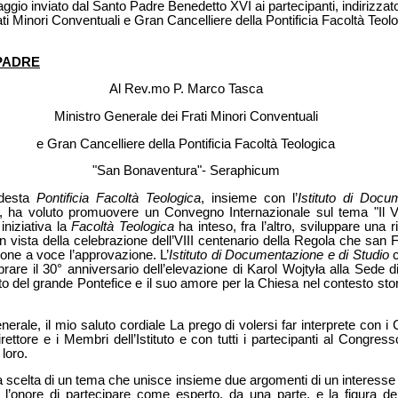
ggio inviato dal Santo Padre Benedetto XVI ai partecipanti, indirizza
ti Minori Conventuali e Gran Cancelliere della Pontificia Facoltà Teo
PADRE
Al Rev.mo P. Marco Tasca
Ministro Generale dei Frati Minori Conventuali
e Gran Cancelliere della Pontificia Facoltà Teologica
"San Bonaventura"- Seraphicum
odesta
Pontificia Facoltà Teologica
, insieme con l’
Istituto di Docu
, ha voluto promuovere un Convegno Internazionale sul tema "Il Vat
iniziativa la
Facoltà Teologica
ha inteso, fra l’altro, sviluppare una r
in vista della celebrazione dell’VIII centenario della Regola che sa
done a voce l’approvazione. L’
Istituto di Documentazione e di Studio
c
brare il 30° anniversario dell’elevazione di Karol Wojtyła alla Sede d
del grande Pontefice e il suo amore per la Chiesa nel contesto stori
erale, il mio saluto cordiale La prego di volersi far interprete con i C
rettore e i Membri dell’Istituto e con tutti i partecipanti al Congres
 loro.
 scelta di un tema che unisce insieme due argomenti di un interesse de
bi l’onore di partecipare come esperto, da una parte, e la figura 