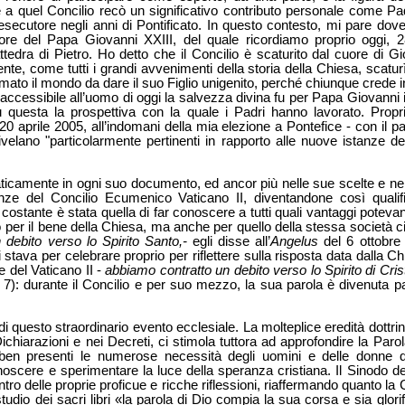
he a quel Concilio recò un significativo contributo personale come P
 esecutore negli anni di Pontificato. In questo contesto, mi pare dov
ore del Papa Giovanni XXIII, del quale ricordiamo proprio oggi, 2
ttedra di Pietro. Ho detto che il Concilio è scaturito dal cuore di G
e, come tutti i grandi avvenimenti della storia della Chiesa, scaturì
 amato il mondo da dare il suo Figlio unigenito, perché chiunque crede
accessibile all’uomo di oggi la salvezza divina fu per Papa Giovanni 
 questa la prospettiva con la quale i Padri hanno lavorato. Propr
l 20 aprile 2005, all’indomani della mia elezione a Pontefice - con il
rivelano "particolarmente pertinenti in rapporto alle nuove istanze d
raticamente in ogni suo documento, ed ancor più nelle sue scelte e
anze del Concilio Ecumenico Vaticano II, diventandone così qualif
stante è stata quella di far conoscere a tutti quali vantaggi potevan
o per il bene della Chiesa, ma anche per quello della stessa società c
n debito verso lo Spirito Santo,-
egli disse all’
Angelus
del 6 ottobre 
 stava per celebrare proprio per riflettere sulla risposta data dalla C
e del Vaticano II -
abbiamo contratto un debito verso lo Spirito di Cris
 7): durante il Concilio e per suo mezzo, la sua parola è divenuta p
di questo straordinario evento ecclesiale. La molteplice eredità dottri
ichiarazioni e nei Decreti, ci stimola tuttora ad approfondire la Paro
o ben presenti le numerose necessità degli uomini e delle donn
scere e sperimentare la luce della speranza cristiana. Il Sinodo 
ro delle proprie proficue e ricche riflessioni, riaffermando quanto la 
tudio dei sacri libri «la parola di Dio compia la sua corsa e sia glorif