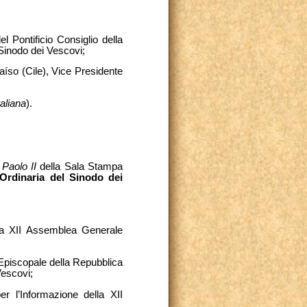
l Pontificio Consiglio della
Sinodo dei Vescovi;
raíso (Cile), Vice Presidente
taliana
).
Paolo II
della Sala Stampa
Ordinaria del Sinodo dei
la XII Assemblea Generale
Episcopale della Repubblica
Vescovi;
r l’Informazione della XII