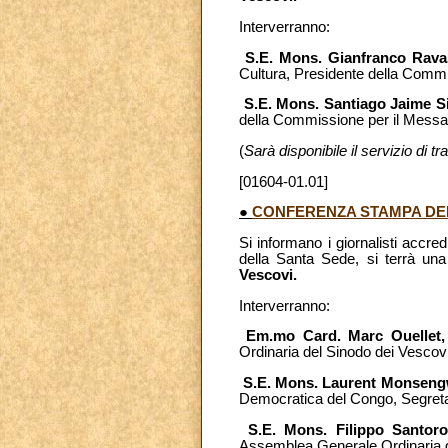
Interverranno:
S.E. Mons. Gianfranco Rava
Cultura, Presidente della Commi
S.E. Mons. Santiago Jaime S
della Commissione per il Messag
(
Sarà disponibile il servizio di 
[01604-01.01]
●
CONFERENZA STAMPA DEL
Si informano i giornalisti accred
della Santa Sede, si terrà un
Vescovi.
Interverranno:
Em.mo Card. Marc Ouellet, 
Ordinaria del Sinodo dei Vescovi
S.E. Mons. Laurent Monseng
Democratica del Congo, Segretar
S.E. Mons. Filippo Santor
Assemblea Generale Ordinaria d