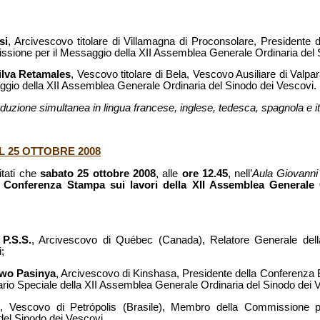
si
, Arcivescovo titolare di Villamagna di Proconsolare, Presidente de
ssione per il Messaggio della XII Assemblea Generale Ordinaria del 
ilva Retamales
, Vescovo titolare di Bela, Vescovo Ausiliare di Valpa
gio della XII Assemblea Generale Ordinaria del Sinodo dei Vescovi.
traduzione simultanea in lingua francese, inglese, tedesca, spagnola e i
 25 OTTOBRE 2008
itati che
sabato 25 ottobre 2008
, alle
ore 12.45
, nell’
Aula Giovanni 
a
Conferenza Stampa sui lavori della XII Assemblea Generale 
P.S.S.
, Arcivescovo di Québec (Canada), Relatore Generale del
;
wo Pasinya
, Arcivescovo di Kinshasa, Presidente della Conferenza 
io Speciale della XII Assemblea Generale Ordinaria del Sinodo dei 
o
, Vescovo di Petrópolis (Brasile), Membro della Commissione pe
el Sinodo dei Vescovi.