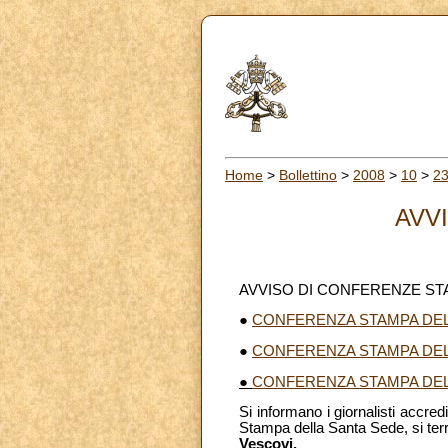
Home
>
Bollettino
>
2008
>
10
>
2
AVV
AVVISO DI CONFERENZE S
●
CONFERENZA STAMPA DEL
●
CONFERENZA STAMPA DEL
●
CONFERENZA STAMPA DEL
Si informano i giornalisti accredi
Stampa della Santa Sede, si te
Vescovi.