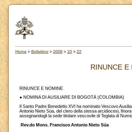
Home
>
Bollettino
>
2008
>
10
>
22
RINUNCE E 
RINUNCE E NOMINE
● NOMINA DI AUSILIARE DI BOGOTÁ (COLOMBIA)
Il Santo Padre Benedetto XVI ha nominato Vescovo Ausiliar
Antonio Nieto Súa, del clero della stessa arcidiocesi, finor
assegnandogli la sede titolare vescovile di Teglata di Numid
Rev.do Mons. Francisco Antonio Nieto Súa