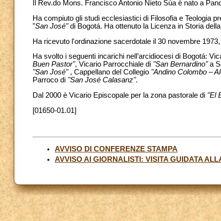
Il Rev.do Mons. Francisco Antonio Nieto Súa è nato a Panq
Ha compiuto gli studi ecclesiastici di Filosofia e Teologia p
"
San José"
di Bogotá. Ha ottenuto la Licenza in Storia dell
Ha ricevuto l'ordinazione sacerdotale il 30 novembre 1973, 
Ha svolto i seguenti incarichi nell’arcidiocesi di Bogotá: Vi
Buen Pastor"
, Vicario Parrocchiale di
"San Bernardino"
a S
"San José"
, Cappellano del Collegio
"Andino Colombo – A
Parroco di
"San José Calasanz"
.
Dal 2000 è Vicario Episcopale per la zona pastorale di
"El 
[01650-01.01]
AVVISO DI CONFERENZE STAMPA
AVVISO AI GIORNALISTI: VISITA GUIDATA AL