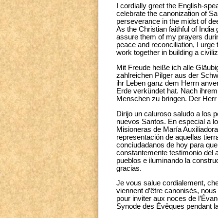
I cordially greet the English-spe
celebrate the canonization of Sa
perseverance in the midst of de
As the Christian faithful of India
assure them of my prayers during
peace and reconciliation, I urge 
work together in building a civili
Mit Freude heiße ich alle Gläub
zahlreichen Pilger aus der Schw
ihr Leben ganz dem Herrn anvert
Erde verkündet hat. Nach ihrem
Menschen zu bringen. Der Herr 
Dirijo un caluroso saludo a los
nuevos Santos. En especial a 
Misioneras de María Auxiliador
representación de aquellas tier
conciudadanos de hoy para que, 
constantemente testimonio del a
pueblos e iluminando la constru
gracias.
Je vous salue cordialement, cher
viennent d’être canonisés, nous
pour inviter aux noces de l’Éva
Synode des Évêques pendant la 