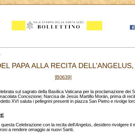
2
EL PAPA ALLA RECITA DELL’ANGELUS, 
[B0639]
ebrata sul sagrato della Basilica Vaticana per la proclamazione dei 
mmacolata Concezione; Narcisa de Jesús Martillo Morán, prima di reci
etto XVI saluta i pellegrini presenti in piazza San Pietro e rivolge loro
RE
questa Celebrazione con la recita dell’
Angelus
, desidero rivolgere il 
rosi a rendere omaggio ai nuovi Santi.