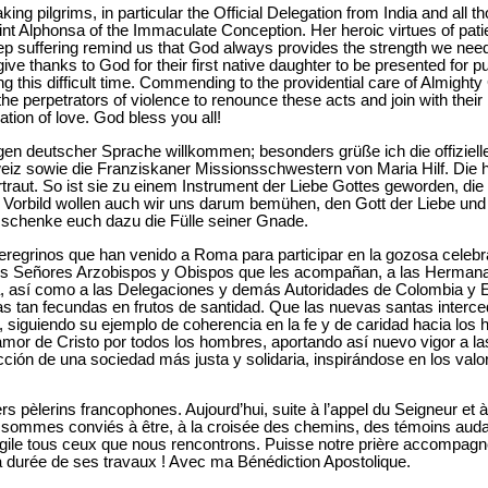
aking pilgrims, in particular the Official Delegation from India and al
int Alphonsa of the Immaculate Conception. Her heroic virtues of pati
ep suffering remind us that God always provides the strength we need
 give thanks to God for their first native daughter to be presented for pu
 this difficult time. Commending to the providential care of Almighty
the perpetrators of violence to renounce these acts and join with their
zation of love. God bless you all!
igen deutscher Sprache willkommen; besonders grüße ich die offiziell
eiz sowie die Franziskaner Missionsschwestern von Maria Hilf. Die h
raut. So ist sie zu einem Instrument der Liebe Gottes geworden, die 
 Vorbild wollen auch wir uns darum bemühen, den Gott der Liebe und
schenke euch dazu die Fülle seiner Gnade.
 peregrinos que han venido a Roma para participar en la gozosa celeb
los Señores Arzobispos y Obispos que les acompañan, a las Herman
a, así como a las Delegaciones y demás Autoridades de Colombia y 
ras tan fecundas en frutos de santidad. Que las nuevas santas interc
siguiendo su ejemplo de coherencia en la fe y de caridad hacia los
mor de Cristo por todos los hombres, aportando así nuevo vigor a las
cción de una sociedad más justa y solidaria, inspirándose en los val
s pèlerins francophones. Aujourd’hui, suite à l’appel du Seigneur et 
 sommes conviés à être, à la croisée des chemins, des témoins auda
ngile tous ceux que nous rencontrons. Puisse notre prière accompag
durée de ses travaux ! Avec ma Bénédiction Apostolique.