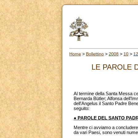
Home
>
Bollettino
>
2008
>
10
>
1
LE PAROLE D
Al termine della Santa Messa cel
Bernarda Bütler; Alfonsa dell’I
dell’Angelus il Santo Padre Bened
seguito:
● PAROLE DEL SANTO PAD
Mentre ci avviamo a concludere 
da vari Paesi, sono venuti nume