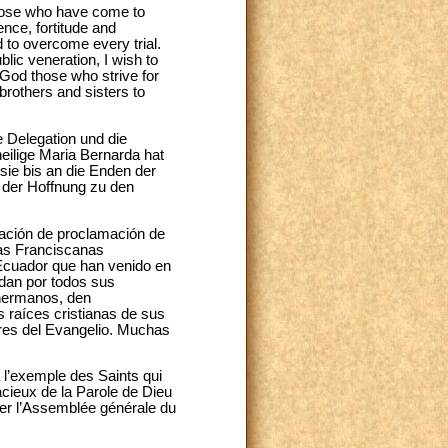
l those who have come to
ence, fortitude and
 to overcome every trial.
blic veneration, I wish to
 God those who strive for
 brothers and sisters to
e Delegation und die
eilige Maria Bernarda hat
sie bis an die Enden der
 der Hoffnung zu den
ración de proclamación de
as Franciscanas
Ecuador que han venido en
edan por todos sus
 hermanos, den
 raíces cristianas de sus
ores del Evangelio. Muchas
à l’exemple des Saints qui
cieux de la Parole de Dieu
ner l’Assemblée générale du