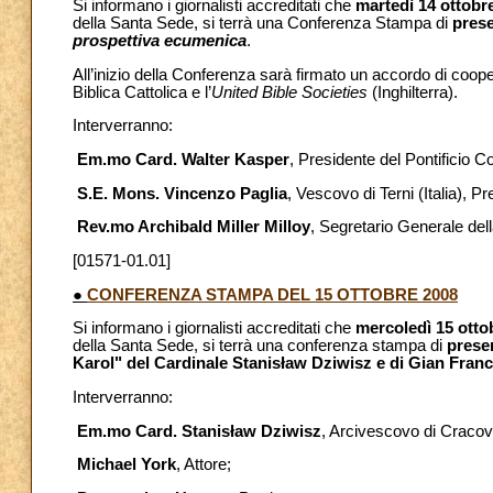
Si informano i giornalisti accreditati che
martedì 14 ottobr
della Santa Sede, si terrà una Conferenza Stampa di
prese
prospettiva ecumenica
.
All’inizio della Conferenza sarà firmato un accordo di coope
Biblica Cattolica e l’
United Bible Societies
(Inghilterra).
Interverranno:
Em.mo Card. Walter Kasper
, Presidente del Pontificio Co
S.E. Mons. Vincenzo Paglia
, Vescovo di Terni (Italia), P
Rev.mo Archibald Miller Milloy
, Segretario Generale dell
[01571-01.01]
●
CONFERENZA STAMPA DEL 15 OTTOBRE 2008
Si informano i giornalisti accreditati che
mercoledì 15 otto
della Santa Sede, si terrà una conferenza stampa di
presen
Karol" del Cardinale Stanisław Dziwisz e di Gian Fran
Interverranno:
Em.mo Card. Stanisław Dziwisz
, Arcivescovo di Cracov
Michael York
, Attore;