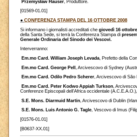
Przemysław Hauser
, Produttore.
[01569-01.01]
●
CONFERENZA STAMPA DEL 16 OTTOBRE 2008
Si informano i giornalisti accreditati che
giovedì 16 ottobr
della Santa Sede, si terrà la Conferenza Stampa di
presen
Generale Ordinaria del Sinodo dei Vescovi.
Interverranno:
Em.mo Card. William Joseph Levada
, Prefetto della Co
Em.mo Card. George Pell
, Arcivescovo di Sydney (Austr
Em.mo Card. Odilo Pedro Scherer
, Arcivescovo di São 
Em.mo Card. Peter Kodwo Appiah Turkson
, Arcivesco
Conferenze Episcopali dell'Africa occidentale (A.C.E.A.O.)
S.E. Mons. Diarmuid Martin
, Arcivescovo di Dublin (Irl
S.E. Mons. Luis Antonio G. Tagle
, Vescovo di Imus (Fil
[01576-01.01]
[B0637-XX.01]